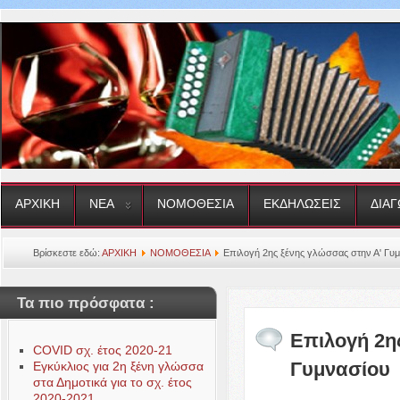
ΑΡΧΙΚΗ
ΝΕΑ
ΝΟΜΟΘΕΣΙΑ
ΕΚΔΗΛΩΣΕΙΣ
ΔΙΑΓ
Βρίσκεστε εδώ:
ΑΡΧΙΚΗ
ΝΟΜΟΘΕΣΙΑ
Επιλογή 2ης ξένης γλώσσας στην Α' Γυ
Τα πιο πρόσφατα :
Επιλογή 2η
COVID σχ. έτος 2020-21
Γυμνασίου
Εγκύκλιος για 2η ξένη γλώσσα
στα Δημοτικά για το σχ. έτος
2020-2021