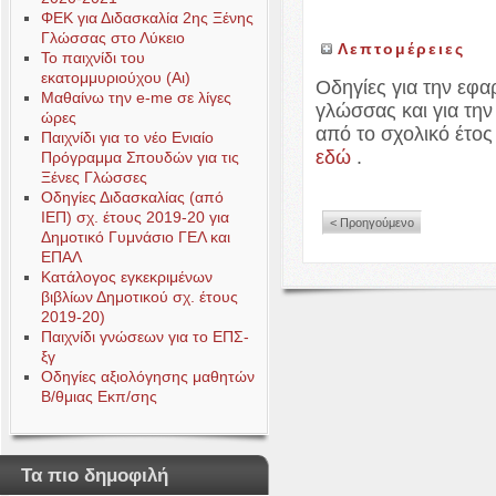
ΦΕΚ για Διδασκαλία 2ης Ξένης
Γλώσσας στο Λύκειο
Λεπτομέρειες
Το παιχνίδι του
εκατομμυριούχου (Αι)
Οδηγίες για την εφα
Μαθαίνω την e-me σε λίγες
γλώσσας και για τη
ώρες
από το σχολικό έτος 
Παιχνίδι για το νέο Ενιαίο
εδώ
.
Πρόγραμμα Σπουδών για τις
Ξένες Γλώσσες
Οδηγίες Διδασκαλίας (από
ΙΕΠ) σχ. έτους 2019-20 για
< Προηγούμενο
Δημοτικό Γυμνάσιο ΓΕΛ και
ΕΠΑΛ
Κατάλογος εγκεκριμένων
βιβλίων Δημοτικού σχ. έτους
2019-20)
Παιχνίδι γνώσεων για το ΕΠΣ-
ξγ
Οδηγίες αξιολόγησης μαθητών
Β/θμιας Εκπ/σης
Τα πιο δημοφιλή