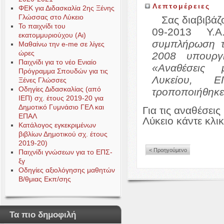
Λεπτομέρειες
ΦΕΚ για Διδασκαλία 2ης Ξένης
Γλώσσας στο Λύκειο
Σας διαβιβάζ
Το παιχνίδι του
09-2013 Υ
εκατομμυριούχου (Αι)
συμπλήρωση τ
Μαθαίνω την e-me σε λίγες
ώρες
2008 υπουργ
Παιχνίδι για το νέο Ενιαίο
«Αναθέσεις 
Πρόγραμμα Σπουδών για τις
Λυκείου, 
Ξένες Γλώσσες
Οδηγίες Διδασκαλίας (από
τροποποιήθηκε 
ΙΕΠ) σχ. έτους 2019-20 για
Δημοτικό Γυμνάσιο ΓΕΛ και
Για τις αναθέσει
ΕΠΑΛ
Λύκειο κάντε κλι
Κατάλογος εγκεκριμένων
βιβλίων Δημοτικού σχ. έτους
2019-20)
< Προηγούμενο
Παιχνίδι γνώσεων για το ΕΠΣ-
ξγ
Οδηγίες αξιολόγησης μαθητών
Β/θμιας Εκπ/σης
Τα πιο δημοφιλή