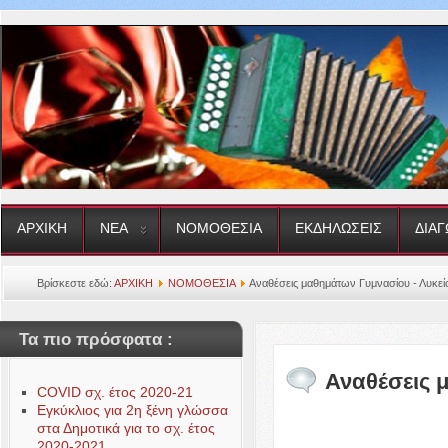
ΑΡΧΙΚΗ
ΝΕΑ
ΝΟΜΟΘΕΣΙΑ
ΕΚΔΗΛΩΣΕΙΣ
ΔΙΑΓ
Βρίσκεστε εδώ:
ΑΡΧΙΚΗ
ΝΟΜΟΘΕΣΙΑ
Αναθέσεις μαθημάτων Γυμνασίου - Λυκεί
Τα πιο πρόσφατα :
Αναθέσεις 
COVID σχ. έτος 2020-21
Εγκύκλιος για 2η ξένη γλώσσα
στα Δημοτικά για το σχ. έτος
2020-2021