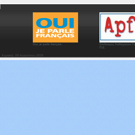
Oui, je parle français
Σύνδεσμος Καθηγητών Γα
Π.Ε.
Κυριακή, 09 Αυγούστου 2026