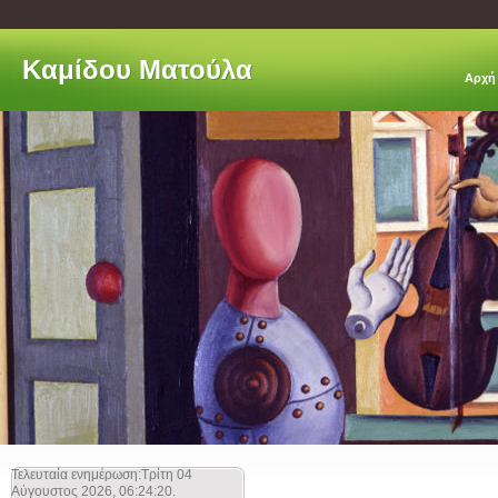
Kαμίδου Ματούλα
Αρχή
Τελευταία ενημέρωση:Τρίτη 04
Αύγουστος 2026, 06:24:20.