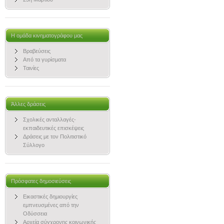
Η ομάδα κινηματογράφου μας
Βραβεύσεις
Από τα γυρίσματα
Ταινίες
Άλλες δράσεις
Σχολικές ανταλλαγές-
εκπαιδευτικές επισκέψεις
Δράσεις με τον Πολιτιστικό
Σύλλογο
Πρόσφατες δημοσιεύσεις
Εικαστικές δημιουργίες
εμπνευσμένες από την
Οδύσσεια
Αρχεία σύγχρονης κοινωνικής