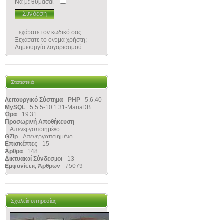
Να με θυμάσαι
Ξεχάσατε τον κωδικό σας;
Ξεχάσατε το όνομα χρήστη;
Δημιουργία λογαριασμού
Στατιστικά
Λειτουργικό Σύστημα
PHP
5.6.40
MySQL
5.5.5-10.1.31-MariaDB
Ώρα
19:31
Προσωρινή Αποθήκευση
Απενεργοποιημένο
GZip
Απενεργοποιημένο
Επισκέπτες
15
Άρθρα
148
Δικτυακοί Σύνδεσμοι
13
Εμφανίσεις Άρθρων
75079
Σχολείο υπηρεσίας