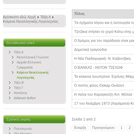
Τίτλος
Βρίσκεστε εδώ:
Αρχή
Τάξη Α
Κείμενα Νεοελληνικής Λογοτεχνίας
Tα σχήματα λόγου και η λειτουργία τ
Τζιτζίκια στήσαν το χορό-Κάτω στης 
Ο δρόμος για τον παράδεισο είναι 
Εκπαιδευτικό υλικό
Δημοτικά τραγούδια
Τάξη Α
Νεοελληνική Γλώσσα
Η Νέα Παιδαγωγική- Ν. Καζαντζάκη
Αρχαία Ελληνική
Γραμματεία
Ο ΒΑΝΚΑΣ - ΑΝΤΟΝ ΤΣΕΧΩΦ
Κείμενα Νεοελληνικής
Τα κόκκινα λουστρίνια- Ειρήνης Μάρ
Λογοτεχνίας
Τάξη Β
Ο πιστός φίλος-Όσκαρ Ουάιλντ
Τάξη Γ
Ασκήσεις
Η πείνα του Καραγκιόζη-Αντ. Μόλλα
Διάφορα άρθρα
17 του Νοέμβρη 1973 (Χαράματα)-
Σελίδα 1 από 2
Σχολικές γιορτές
Έναρξη
Προηγούμενο
1
2
Πολυτεχνείο
25η Μαρτίου