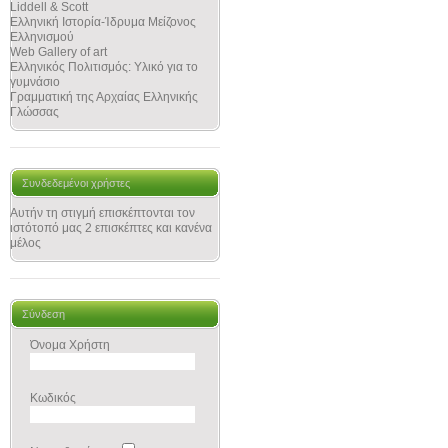
Liddell & Scott
Ελληνική Ιστορία-Ίδρυμα Μείζονος
Ελληνισμού
Web Gallery of art
Ελληνικός Πολιτισμός: Υλικό για το
γυμνάσιο
Γραμματική της Αρχαίας Ελληνικής
Γλώσσας
Συνδεδεμένοι χρήστες
Αυτήν τη στιγμή επισκέπτονται τον
ιστότοπό μας 2 επισκέπτες και κανένα
μέλος
Σύνδεση
Όνομα Χρήστη
Κωδικός