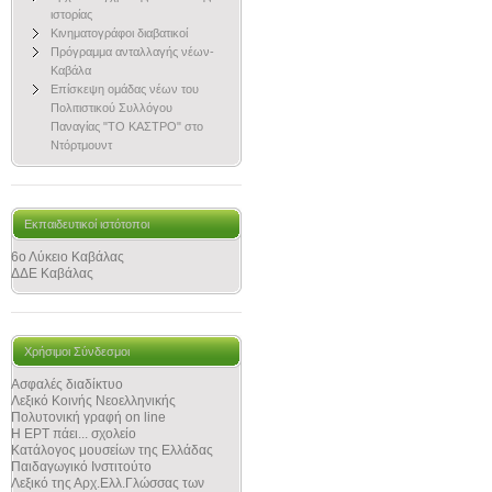
ιστορίας
Κινηματογράφοι διαβατικοί
Πρόγραμμα ανταλλαγής νέων-
Καβάλα
Επίσκεψη ομάδας νέων του
Πολιτιστικού Συλλόγου
Παναγίας "ΤΟ ΚΑΣΤΡΟ" στο
Ντόρτμουντ
Εκπαιδευτικοί ιστότοποι
6ο Λύκειο Καβάλας
ΔΔΕ Καβάλας
Χρήσιμοι Σύνδεσμοι
Ασφαλές διαδίκτυο
Λεξικό Κοινής Νεοελληνικής
Πολυτονική γραφή on line
Η ΕΡΤ πάει... σχολείο
Κατάλογος μουσείων της Ελλάδας
Παιδαγωγικό Ινστιτούτο
Λεξικό της Αρχ.Ελλ.Γλώσσας των