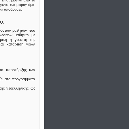
ι επιστημονικά από το
χοντες ένα μικρογεύμα
και υποδράσεις:
.Θ.
τούντων μαθητών που
γλωσσων μαθητών με
ορική ή γραπτή της
αι κατάρτιση νέων
αι υποστήριξης των
θούν στα προγράμματα
της νεοελληνικής ως