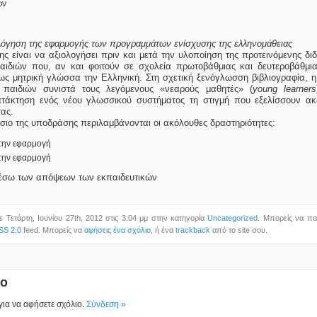
ων
λόγηση της εφαρμογής των προγραμμάτων ενίσχυσης της ελληνομάθειας
ς είναι να αξιολογήσει πριν και μετά την υλοποίηση της προτεινόμενης δ
αιδιών που, αν και φοιτούν σε σχολεία πρωτοβάθμιας και δευτεροβάθμι
ως μητρική γλώσσα την Ελληνική. Στη σχετική ξενόγλωσση βιβλιογραφία, η
αιδιών συνιστά τους λεγόμενους «νεαρούς μαθητές» (
young learners
τάκτηση ενός νέου γλωσσικού συστήματος τη στιγμή που εξελίσσουν ακ
ας.
ίσιο της υποδράσης περιλαμβάνονται οι ακόλουθες δραστηριότητες:
την εφαρμογή
την εφαρμογή
ω των απόψεων των εκπαιδευτικών
 Τετάρτη, Ιουνίου 27th, 2012 στις 3:04 μμ στην κατηγορία
Uncategorized
. Μπορείς να πα
SS 2.0
feed. Μπορείς να
αφήσεις ένα σχόλιο
, ή ένα
trackback
από το site σου.
ιο
 για να αφήσετε σχόλιο.
Σύνδεση »