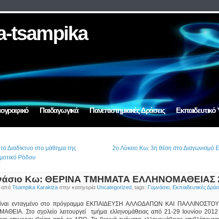
a-tsampika
ιογραφικό
Παιδαγωγικά
Πανεπιστημιακές Δράσεις
Εκπαιδευτικό 
 το Διαδίκτυο στο μάθημα της
2ο Λύκειο Κω: 3η θέση στο Διαγωνισμό 
μοτικό Ρόδου
νάσιο Κω: ΘΕΡΙΝΑ ΤΜΗΜΑΤΑ ΕΛΛΗΝΟΜΑΘΕΙΑΣ 
ο από
Tsampika Karakiza
στην κατηγορία
Uncategorized
, tags:
Γυμνάσιο
,
Εκπαιδευτικές Δράσ
είναι ενταγμένο στο πρόγραμμα ΕΚΠΑΙΔΕΥΣΗ ΑΛΛΟΔΑΠΩΝ ΚΑΙ ΠΑΛΛΙΝΟΣΤ
ΘΕΙΑ. Στο σχολείο λειτουργεί τμήμα ελληνομάθειας από 21-29 Ιουνίου 2012 