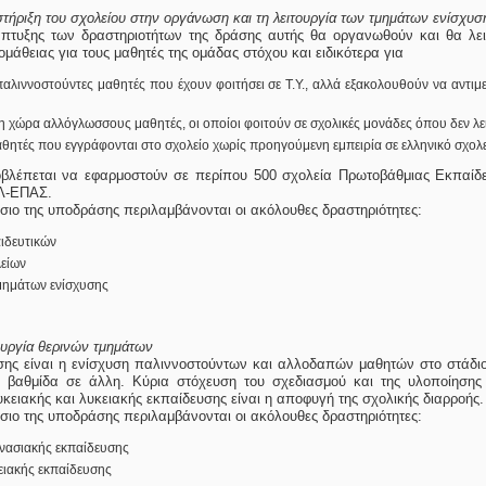
ήριξη του σχολείου στην οργάνωση και τη λειτουργία των τμημάτων ενίσχυση
άπτυξης των δραστηριοτήτων της δράσης αυτής θα οργανωθούν και θα λε
ομάθειας για τους μαθητές της ομάδας στόχου και ειδικότερα για
αλιννοστούντες μαθητές που έχουν φοιτήσει σε Τ.Υ., αλλά εξακολουθούν να αντι
τη χώρα αλλόγλωσσους μαθητές, οι οποίοι φοιτούν σε σχολικές μονάδες όπου δεν λε
ητές που εγγράφονται στο σχολείο χωρίς προηγούμενη εμπειρία σε ελληνικό σχολε
βλέπεται να εφαρμοστούν σε περίπου 500 σχολεία Πρωτοβάθμιας Εκπαίδ
ΑΛ-ΕΠΑΣ.
ίσιο της υποδράσης περιλαμβάνονται οι ακόλουθες δραστηριότητες:
ιδευτικών
είων
μημάτων ενίσχυσης
υργία θερινών τμημάτων
ης είναι η ενίσχυση παλιννοστούντων και αλλοδαπών μαθητών στο στάδιο
ή βαθμίδα σε άλλη. Κύρια στόχευση του σχεδιασμού και της υλοποίησης
κειακής και λυκειακής εκπαίδευσης είναι η αποφυγή της σχολικής διαρροής.
ίσιο της υποδράσης περιλαμβάνονται οι ακόλουθες δραστηριότητες:
νασιακής εκπαίδευσης
ιακής εκπαίδευσης