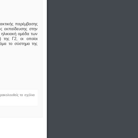
ιδακτικής παρέμβασης
ας εκπαίδευσης στην
 ηλικιακή ομάδα των
) της Γ2, οι οποίοι
όμα το σύστημα της
ρακολουθείς τα σχόλια