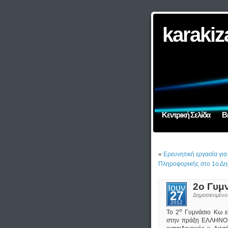
karakiz
Κεντρική Σελίδα
Β
«
Ερευνητική εργασία για
Πληροφορικής στο 1ο Δη
2ο Γυμ
Ιουν
27
Δημοσιευμέν
2012
ο
Το 2
Γυμνάσιο Κω 
στην πράξη ΕΛΛΗΝΟΜΑ