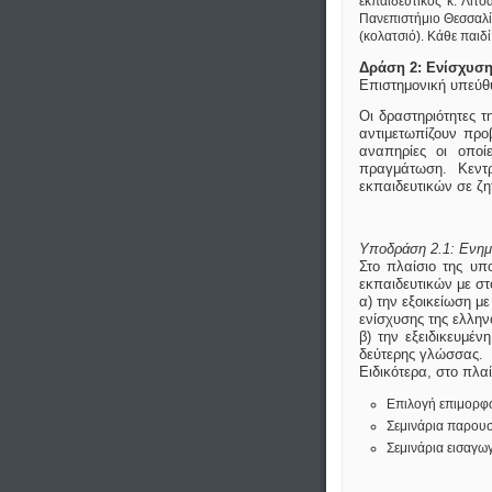
εκπαιδευτικός κ. Λιτ
Πανεπιστήμιο Θεσσαλί
(κολατσιό). Κάθε παιδί
Δράση 2: Ενίσχυση
Επιστημονική υπεύ
Οι δραστηριότητες 
αντιμετωπίζουν πρ
αναπηρίες οι οποί
πραγμάτωση. Κεντ
εκπαιδευτικών σε ζητ
Υποδράση 2.1: Ενημ
Στο πλαίσιο της υ
εκπαιδευτικών με στ
α) την εξοικείωση μ
ενίσχυσης της ελλην
β) την εξειδικευμέ
δεύτερης γλώσσας.
Ειδικότερα, στο πλα
Επιλογή επιμορφ
Σεμινάρια παρουσ
Σεμινάρια εισαγω