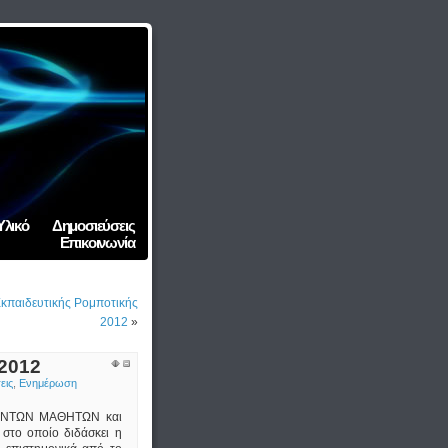
Υλικό
Δημοσιεύσεις
Επικοινωνία
Εκπαιδευτικής Ρομποτικής
2012
»
2012
εις
,
Ενημέρωση
ΟΥΝΤΩΝ ΜΑΘΗΤΩΝ και
στο οποίο διδάσκει η