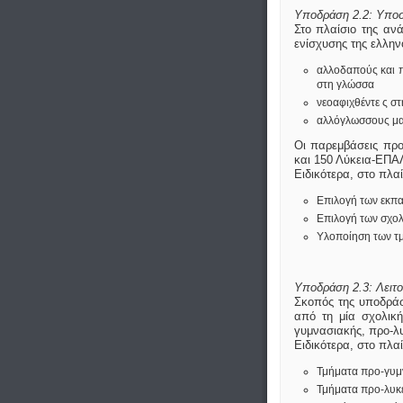
Υποδράση 2.2: Υποστ
Στο πλαίσιο της αν
ενίσχυσης της ελλην
αλλοδαπούς και π
στη γλώσσα
νεοαφιχθέντε ς σ
αλλόγλωσσους μαθ
Οι παρεμβάσεις προ
και 150 Λύκεια-ΕΠ
Ειδικότερα, στο πλα
Επιλογή των εκπα
Επιλογή των σχολ
Υλοποίηση των τ
Υποδράση 2.3: Λειτο
Σκοπός της υποδράσ
από τη μία σχολικ
γυμνασιακής, προ-λυ
Ειδικότερα, στο πλα
Τμήματα προ-γυμ
Τμήματα προ-λυκε