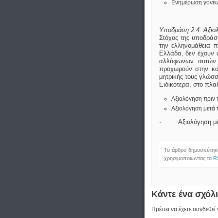
Ενημέρωση γονέ
Υποδράση 2.4: Αξιο
Στόχος της υποδράση
την ελληνομάθεια π
Ελλάδα, δεν έχουν 
αλλόφωνων αυτών π
προχωρούν στην κα
μητρικής τους γλώσσ
Ειδικότερα, στο πλα
Αξιολόγηση πριν 
Αξιολόγηση μετά 
· Αξιολόγηση μέσ
Το άρθρο δημοσιεύτηκε
χρησιμοποιώντας το
R
Κάντε ένα σχόλ
Πρέπει να έχετε συνδεθεί