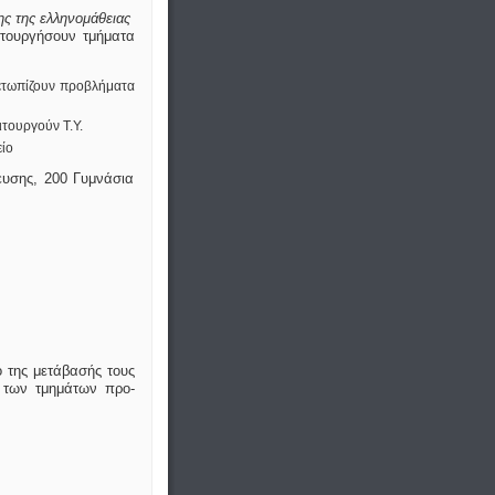
ς της ελληνομάθειας
ιτουργήσουν τμήματα
μετωπίζουν προβλήματα
ιτουργούν Τ.Υ.
ίο
ευσης, 200 Γυμνάσια
 της μετάβασής τους
 των τμημάτων προ-