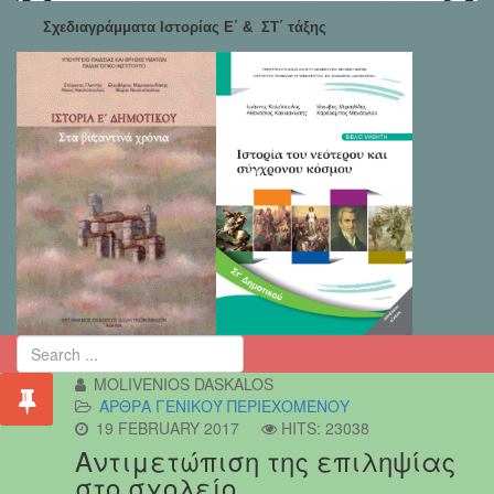
Σχεδιαγράμματα Ιστορίας Ε΄ & ΣΤ΄ τάξης
MOLIVENIOS DASKALOS
ΆΡΘΡΑ ΓΕΝΙΚΟΎ ΠΕΡΙΕΧΟΜΈΝΟΥ
19 FEBRUARY 2017
HITS: 23038
Αντιμετώπιση της επιληψίας
στο σχολείο