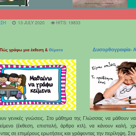
ΩΣΗ
13 JULY 2020
HITS: 19833
Δυσορθογραφία- Α
Πώς γράφω μια έκθεση
&
Θέματα
σουν γενικές γνώσεις. Στο μάθημα της Γλώσσας να μάθουν 
ίμενο (έκθεση, επιστολή, άρθρο κτλ), να κάνουν καλή, χ
τας σε επιμέρους ερωτήσεις και γράφοντας την περίληψη. Στα 