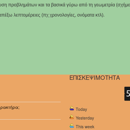
λυση προβλημάτων και τα βασικά γύρω από τη γεωμετρία (σχήμα
 απέξω λεπτομέρειες (πχ χρονολογίες, ονόματα κτλ).
ΕΠΙΣΚΕΨΙΜΟΤΗΤΑ
αρακτήρα;
Today
Yesterday
This week