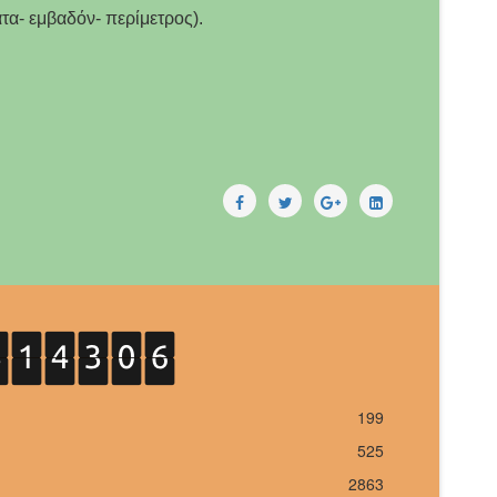
τα- εμβαδόν- περίμετρος).
199
525
2863