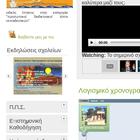
καλύτερα μαζί τους;
ειδικός έπαινος στην κατηγορία
"προσωπικοί διαδικτυακοί τόποι
εκπαιδευτικών"
διαβάστε μας με rss
00:00
Εκδηλώσεις σχολείων
Watching:
Το σημερινό σχ
Λογισμικό χρονογρα
Π.Π.Σ.
Επιστημονική
έκθεση εικαστικών
Χριστουγεννιάτικη
Πρόσκλησ
Καθοδήγηση
δημιουργημάτων και φαν…
εκδήλωση 2ο.Π.Σ
Διαδίκτυο 