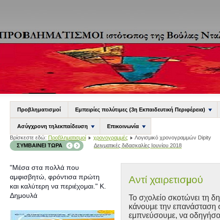
Προβληματισμοί
Εμπειρίες πολύτιμες (3η Εκπαιδευτική Περιφέρεια)
Ασύγχρονη τηλεκπαίδευση
Επικοινωνία
Βρίσκεστε εδώ:
Προβληματισμοί
χρονογραμμές
Λογισμικό χρονογραμμών Dipity
ΣΥΜΒΑΊΝΕΙ ΤΏΡΑ
Δειγματικές διδασκαλίες Ιουνίου 2018
"Μέσα στα πολλά που
αμφισβητώ, φρόντισα πρώτη
Αντί χαιρετισμού
και καλύτερη να περιέχομαι."
Κ.
Δημουλά
Το σχολείο σκοτώνει τη δ
κάνουμε την επανάσταση 
εμπνεύσουμε, να οδηγήσου