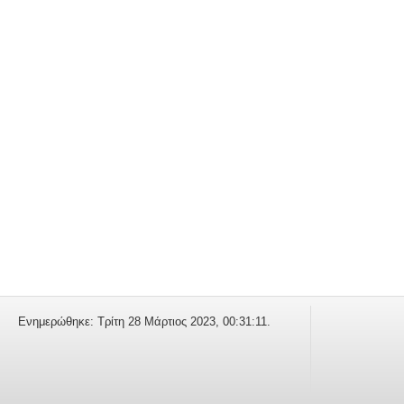
Eνημερώθηκε: Τρίτη 28 Μάρτιος 2023, 00:31:11.