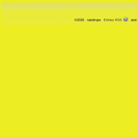
©2026 raindrops
Entries RSS
and