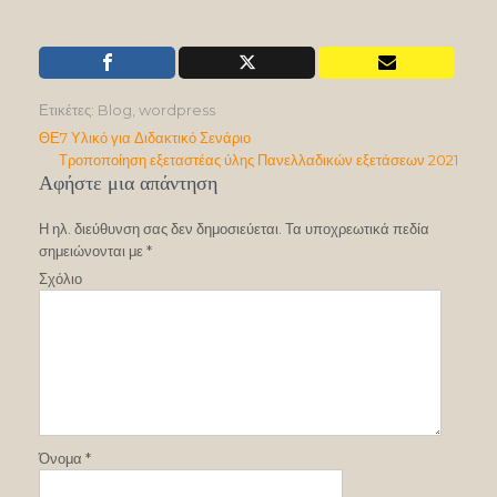
Ετικέτες:
Blog
,
wordpress
Πλοήγηση
ΘΕ7 Υλικό για Διδακτικό Σενάριο
Τροποποίηση εξεταστέας ύλης Πανελλαδικών εξετάσεων 2021
άρθρων
Αφήστε μια απάντηση
Η ηλ. διεύθυνση σας δεν δημοσιεύεται.
Τα υποχρεωτικά πεδία
σημειώνονται με
*
Σχόλιο
Όνομα
*