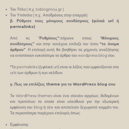
Τον Τίτλο ( π.χ. toblogmou.gr )
Τον Υπότιτλο ( π.χ. Αποδράσεις στην επαρχία)
β. Ρύθμισε τους μόνιμους συνδέσμους (φιλικά url ή
permalinks)
Από τις “
Ρυθμίσεις”
,πήγαινε στους “
Μόνιμους
συνδέσμους”
και στην συνέχεια επίλεξε τον τύπο
“το όνομα
άρθρου”
. Η επιλογή αυτή θα βοηθήσει τις μηχανές αναζήτησης
να εντοπίσουν ευκολότερα τα άρθρα του wordpress blog σου.
*Τα permalinks (ή φιλικά url) είναι οι λέξεις που εμφανίζονται στα
urls των άρθρων ή των σελίδων.
γ. Πως να επιλέξεις theme για το WordPress blog σου
Τα WordPress themes είναι ένα σύνολο αρχείων, δεδομένων
και προτύπων τα οποία είναι υπεύθυνα για την εξωτερική
εμφάνιση του blog ή site και αποτελούν ξεχωριστό κομμάτι του.
Τα περισσότερα παρέχουν επιλογές όπως:
Εμφάνισης