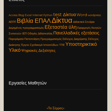
test Δίκτυα
Word
Access
Blog
Excel
Internet
Python
wordpress
Δίκτυα
Βιβλία ΕΠΑΛ
ΑΕΠΠ
Διδακτικά Σενάρια
Εξεταστέα ύλη
Δομημένος προγραμματισμός
Εφαρμογές Κινητών
Πανελλαδικές εξετάσεις
Συσκευών
ΙΕΠ
Οδηγίες Διδασκαλίας
Παροράματα
Πιστοποίηση
Προγραμματισμός
Στέλεχος Διαχείρισης
Στέλεχος
Υποστηρικτικό
Διοίκησης Έργου
Σχεδιασμό Ιστοσελίδων
ΤΠΕ
Υλικό
Ψηφιακές Δεξιότητες
Εργασίες Μαθητών
«Τα Σέρρας»