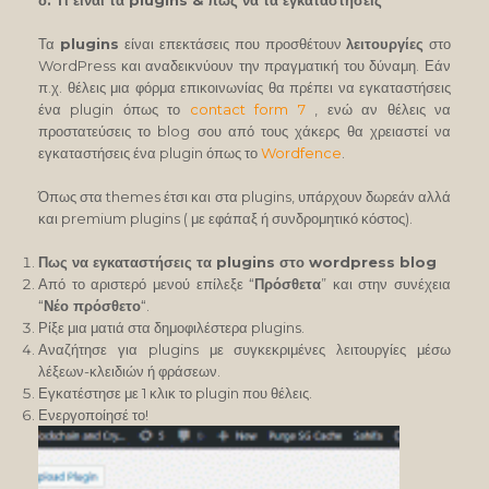
δ. Τι είναι τα plugins & πως να τα εγκαταστήσεις
Τα
plugins
είναι επεκτάσεις που προσθέτουν
λειτουργίες
στο
WordPress και αναδεικνύουν την πραγματική του δύναμη. Εάν
π.χ. θέλεις μια φόρμα επικοινωνίας θα πρέπει να εγκαταστήσεις
ένα plugin όπως το
contact form 7
, ενώ αν θέλεις να
προστατεύσεις το blog σου από τους χάκερς θα χρειαστεί να
εγκαταστήσεις ένα plugin όπως το
Wordfence
.
Όπως στα themes έτσι και στα plugins, υπάρχουν δωρεάν αλλά
και premium plugins ( με εφάπαξ ή συνδρομητικό κόστος).
Πως να εγκαταστήσεις τα plugins στο wordpress blog
Από το αριστερό μενού επίλεξε “
Πρόσθετα
” και στην συνέχεια
“
Νέο πρόσθετο
“.
Ρίξε μια ματιά στα δημοφιλέστερα plugins.
Αναζήτησε για plugins με συγκεκριμένες λειτουργίες μέσω
λέξεων-κλειδιών ή φράσεων.
Εγκατέστησε με 1 κλικ το plugin που θέλεις.
Ενεργοποίησέ το!