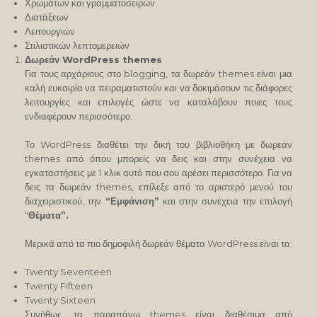
Χρωμάτων και γραμματοσειρών
Διατάξεων
Λειτουργιών
Στιλιστικών λεπτομερειών
Δωρεάν WordPress themes
Για τους αρχάριους στο blogging, τα δωρεάν themes είναι μια
καλή ευκαιρία να πειραματιστούν και να δοκιμάσουν τις διάφορες
λειτουργίες και επιλογές ώστε να καταλάβουν ποιες τους
ενδιαφέρουν περισσότερο.
Το WordPress διαθέτει την δική του βιβλιοθήκη με δωρεάν
themes από όπου μπορείς να δεις και στην συνέχεια να
εγκαταστήσεις με 1 κλικ αυτό που σου αρέσει περισσότερο. Για να
δεις τα δωρεάν themes, επίλεξε από το αριστερό μενού του
διαχειριστικού, την
“Εμφάνιση”
και στην συνέχεια την επιλογή
“
Θέματα”.
Μερικά από τα πιο δημοφιλή δωρεάν θέματα WordPress είναι τα:
Twenty Seventeen
Twenty Fifteen
Twenty Sixteen
Συνήθως, τα παραπάνω themes είναι διαθέσιμα από