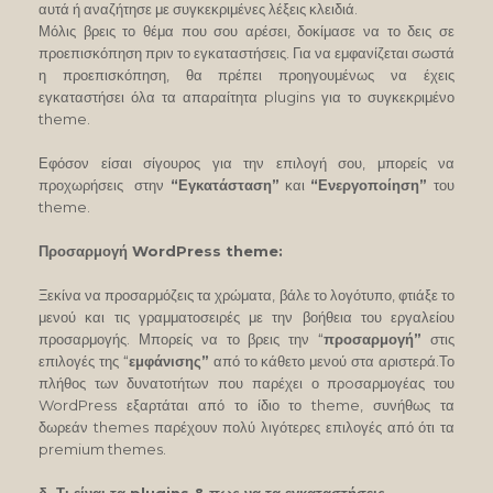
αυτά ή αναζήτησε με συγκεκριμένες λέξεις κλειδιά.
Μόλις βρεις το θέμα που σου αρέσει, δοκίμασε να το δεις σε
προεπισκόπηση πριν το εγκαταστήσεις. Για να εμφανίζεται σωστά
η προεπισκόπηση, θα πρέπει προηγουμένως να έχεις
εγκαταστήσει όλα τα απαραίτητα plugins για το συγκεκριμένο
theme.
Εφόσον είσαι σίγουρος για την επιλογή σου, μπορείς να
προχωρήσεις στην
“Εγκατάσταση”
και
“Ενεργοποίηση”
του
theme.
Προσαρμογή WordPress theme:
Ξεκίνα να προσαρμόζεις τα χρώματα, βάλε το λογότυπο, φτιάξε το
μενού και τις γραμματοσειρές με την βοήθεια του εργαλείου
προσαρμογής. Μπορείς να το βρεις την “
προσαρμογή”
στις
επιλογές της “
εμφάνισης”
από το κάθετο μενού στα αριστερά.Το
πλήθος των δυνατοτήτων που παρέχει ο πρoσαρμογέας του
WordPress εξαρτάται από το ίδιο το theme, συνήθως τα
δωρεάν themes παρέχουν πολύ λιγότερες επιλογές από ότι τα
premium themes.