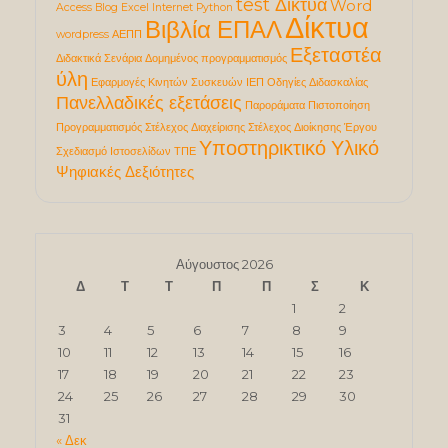
test Δίκτυα
Word
Access
Blog
Excel
Internet
Python
Δίκτυα
Βιβλία ΕΠΑΛ
wordpress
ΑΕΠΠ
Εξεταστέα
Διδακτικά Σενάρια
Δομημένος προγραμματισμός
ύλη
Εφαρμογές Κινητών Συσκευών
ΙΕΠ
Οδηγίες Διδασκαλίας
Πανελλαδικές εξετάσεις
Παροράματα
Πιστοποίηση
Προγραμματισμός
Στέλεχος Διαχείρισης
Στέλεχος Διοίκησης Έργου
Υποστηρικτικό Υλικό
Σχεδιασμό Ιστοσελίδων
ΤΠΕ
Ψηφιακές Δεξιότητες
Αύγουστος 2026
Δ
Τ
Τ
Π
Π
Σ
Κ
1
2
3
4
5
6
7
8
9
10
11
12
13
14
15
16
17
18
19
20
21
22
23
24
25
26
27
28
29
30
31
« Δεκ