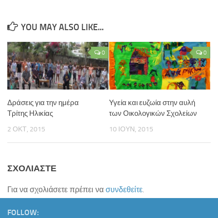
YOU MAY ALSO LIKE...
0
0
Δράσεις για την ημέρα
Υγεία και ευζωία στην αυλή
Τρίτης Ηλικίας
των Οικολογικών Σχολείων
2 ΟΚΤ, 2015
10 ΙΟΥΝ, 2015
ΣΧΟΛΙΆΣΤΕ
Για να σχολιάσετε πρέπει να
συνδεθείτε
.
FOLLOW: