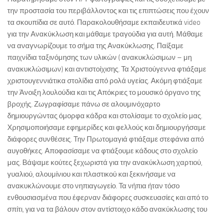
ΥΠουργείο Περιβάλλοντος, Ενέργειας και Κλιματικής
την προστασία του περιβάλλοντος και τις επιπτώσεις που έχουν
Αλλαγής
τα σκουπίδια σε αυτό. Παρακολουθήσαμε εκπαιδευτικά video
Ναυτικό Μουσείο Κρήτης- Νεώριο Μόρο
για την Ανακύκλωση και μάθαμε τραγούδια για αυτή. Μάθαμε
Κέντρο Αρχιτεκτονικής της Μεσογείου
να αναγνωρίζουμε το σήμα της Ανακύκλωσης. Παίξαμε
παιχνίδια ταξινόμησης των υλικών ( ανακυκλώσιμων – μη
Παγκρήτιος Σύνδεσμος για τη Διάδοση των Καλών Τεχνών
ανακυκλώσιμων) και αντιστοίχισης. Τα Χριστούγεννα φτιάξαμε
Εθνικό Ίδρυμα Μελετών και Ερευνών ΕΛΕΥΘΕΡΙΟΣ
χριστουγεννιάτικα στολίδια από ρολά υγείας. Ακόμη φτιάξαμε
ΒΕΝΙΖΕΛΟΣ
την Άνοιξη λουλούδια και τις Απόκριες το μουσικό όργανο της
Υπουργείο Πολιτισμού και Αθλητισμού
βροχής. Ζωγραφίσαμε πάνω σε αλουμινόχαρτο
δημιουργώντας όμορφα κάδρα και στολίσαμε το σχολείο μας.
Παγκρήτιο Ιστολόγιο για τα Ζητήματα του Σχολικού Εκφοβισμού
Χρησιμοποιήσαμε εφημερίδες και φελλούς και δημιουργήσαμε
Υπουργείο Υγείας
διάφορες συνθέσεις. Την Πρωτομαγιά φτιάξαμε στεφάνια από
Σχολικές Μονάδες
αυγοθήκες. Αποφασίσαμε να φτιάξουμε κάδους στο σχολείο
μας. Βάψαμε κούτες ξεχωριστά για την ανακύκλωση χαρτιού,
Χάρτης Δημοτικών Σχολείων
γυαλιού, αλουμίνιου και πλαστικού και ξεκινήσαμε να
Δ/νσεις – Τηλέφωνα – Emails ΔΣ Χανίων
ανακυκλώνουμε στο νηπιαγωγείο. Τα νήπια ήταν τόσο
ενθουσιασμένα που έφερναν διάφορες συσκευασίες και από το
Χάρτης Νηπιαγωγείων Χανίων
σπίτι, για να τα βάλουν στον αντίστοιχο κάδο ανακύκλωσης του
Δ/νσεις – Τηλέφωνα – Emails ΝΓ Χανίων