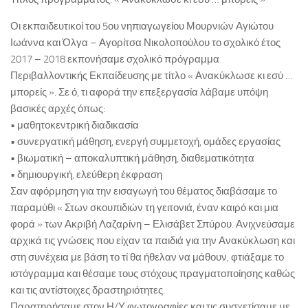
ΚΕ.ΣΥ.Π. Χανίων
Οι εκπαιδευτικοί του 5ου νηπιαγωγείου Μουρνιών Αγιώτου
ΓΡΑ.Σ.Ε.Π. Κολυμβαρίου
Ιωάννα και Όλγα – Αγορίτσα Νικολοπούλου το σχολικό έτος
2017 – 2018 εκπονήσαμε σχολικό πρόγραμμα
Εθνικό Δίκτυο Αγωγής Υγείας ΜΑΘΑΙΝΩ ΓΙΑ ΤΗ ΖΩΗ
Περιβαλλοντικής Εκπαίδευσης με τίτλο « Ανακύκλωσε κι εσύ …
Επιληψία/ Πρώτες Βοήθειες στο Σχολείο
μπορείς ». Σε ό, τι αφορά την επεξεργασία λάβαμε υπόψη
Δημοτική Βιβλιοθήκη Χανίων
βασικές αρχές όπως:
• μαθητοκεντρική διαδικασία
Πολυθεματικό Δίκτυο Περιβαλλοντικής Αγωγής
• συνεργατική μάθηση, ενεργή συμμετοχή, ομάδες εργασίας
Προστασία από Υψηλή Ατμοσφαιρική Ρύπανση
• βιωματική – αποκαλυπτική μάθηση, διαθεματικότητα
ΚΠΕ Βάμου
• δημιουργική, ελεύθερη έκφραση
Σαν αφόρμηση για την εισαγωγή του θέματος διαβάσαμε το
ΚΠΕ Ανωγείων
παραμύθι « Στων σκουπιδιών τη γειτονιά, έναν καιρό και μια
ΚΠΕ Αρχανών
φορά » των Ακριβή Λαζαρίνη – Ελισάβετ Σπύρου. Ανιχνεύσαμε
αρχικά τις γνώσεις που είχαν τα παιδιά για την Ανακύκλωση και
ΚΠΕ Ιεράπετρας
στη συνέχεια με βάση το τί θα ήθελαν να μάθουν, φτιάξαμε το
Μεσογειακό Αγρονομικό Ινστιτούτο Χανίων
ιστόγραμμα και θέσαμε τους στόχους πραγματοποίησης καθώς
Μουσείο Φυσικής Ιστορίας Κρήτης
και τις αντίστοιχες δραστηριότητες.
Παρατηρήσαμε στον Η/Υ φωτογραφίες και τις συσχετίσαμε με