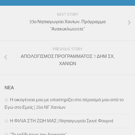
NEXT STORY
33ο Νηπιαγωγείο Χανίων. Πρόγραμμα
“Ανακυκλωsosτε”
PREVIOUS STORY
ΑΠΟΛΟΓΙΣΜΟΣ ΠΡΟΓΡΑΜΜΑΤΟΣ 1 ΔΗΜ ΣΧ,
ΧΑΝΙΩΝ
ΝΕΑ
Η οικογένεια μου με υποστηρίζει στο πέρασμά μου από το
Εγώ στο Εμείς | 26ο ΝΓ Χανίων
Η ΦΙΛΙΑ ΣΤΗ ΖΩΗ ΜΑΣ | Νηπιαγωγείο Σκινέ Φουρνέ
“Το ταξίδι προς την Αειφορία”