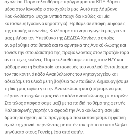
σχολείου. Παρακολουθήσαμε πρόγραμμα του ΚΠΕ Βάμου
Εκδόσεις
μέσα στον Ιανουάριο στο σχολείο μας. Αυτό περιλάμβανε
Κουκλοθέατρο, ψυχοκινητικά παιχνίδια καθώς και μία
Ήρθε Γράμμα στο Σχολείο
κατασκευή (γυάλινο κηροπήγιο). Ήρθαμε σε επαφή με φορείς
Ασκληπιάδες
της τοπικής κοινωνίας. Καλέσαμε στο νηπιαγωγείο μας για να
μας μιλήσει τον Υπεύθυνο της ΔΕΔΙΣΑ Χανίων, ο οποίος
Asclipiada Magazine Vol.1
αναφέρθηκε στα θετικά και τα αρνητικά της Ανακύκλωσης και
Asclipiada Magazine Vol. 2
τόνισε την σπουδαιότητά της, προβάλλοντας στον προτζέκτορα
Asclipiada Magazine Vol. 3
αντίστοιχες εικόνες. Παρακολουθήσαμε επίσης στον Η/Υ και
μάθαμε για τη διαδικασία κατασκευής του γυαλιού. Εντοπίσαμε
ΕΝΗΜΕΡΟΣ
τον πιο κοντινό κάδο Ανακύκλωσης του νηπιαγωγείου και
ΟικόΚρητο
αδειάζαμε τα υλικά με τη βοήθεια των παιδιών. Δημιουργήσαμε
τη δική μας αφίσα για την Ανακύκλωση και ζητήσαμε να μας
Αιτήσεις Συμμετοχής (Σεμινάρια/Δράσεις)
φέρουν στο σχολείο μας ειδικό κάδο ανακύκλωσης μπαταριών.
25.05.18 | Υποβολή Φόρμας Ολοκλήρωσης Προγράμματος Σχολ/
Στο τέλος αποφασίσαμε μαζί με τα παιδιά, το θέμα της φετινής
κών Δρ/των
Καλοκαιρινής γιορτής να αφορά την Ανακύκλωση, σαν μία
Ενημέρωση ΥΣΔ ΠΕ Χανίων για συμμετοχή σας σε Δράσεις/
δράση σε σχέση με το πρόγραμμα που εκπονήσαμε τη φετινή
Προγράμματα ΚΠΕ, etwinning, ΜΚΟ κτλ
σχολική χρονιά, περνώντας με αυτόν τον τρόπο τα κατάλληλα
μηνύματα στους Γονείς μέσα από αυτήν.
Προεγγραφή στο Εθνικό Δίκτυο Αγωγής Υγείας