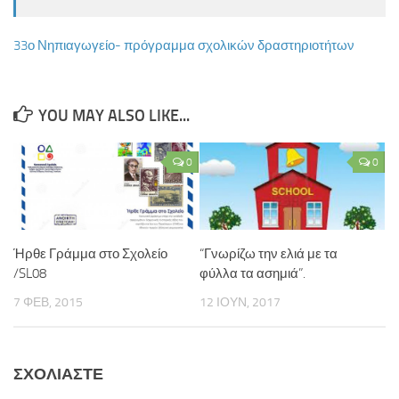
ΚΕ.ΣΥ.Π. Χανίων
33ο Νηπιαγωγείο- πρόγραμμα σχολικών δραστηριοτήτων
ΓΡΑ.Σ.Ε.Π. Κολυμβαρίου
Εθνικό Δίκτυο Αγωγής Υγείας ΜΑΘΑΙΝΩ ΓΙΑ ΤΗ ΖΩΗ
Επιληψία/ Πρώτες Βοήθειες στο Σχολείο
YOU MAY ALSO LIKE...
Δημοτική Βιβλιοθήκη Χανίων
0
0
Πολυθεματικό Δίκτυο Περιβαλλοντικής Αγωγής
Προστασία από Υψηλή Ατμοσφαιρική Ρύπανση
ΚΠΕ Βάμου
Ήρθε Γράμμα στο Σχολείο
“Γνωρίζω την ελιά με τα
ΚΠΕ Ανωγείων
/SL08
φύλλα τα ασημιά”.
ΚΠΕ Αρχανών
7 ΦΕΒ, 2015
12 ΙΟΥΝ, 2017
ΚΠΕ Ιεράπετρας
Μεσογειακό Αγρονομικό Ινστιτούτο Χανίων
Μουσείο Φυσικής Ιστορίας Κρήτης
ΣΧΟΛΙΆΣΤΕ