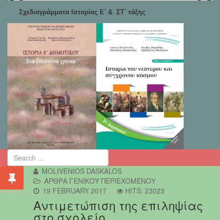
Σχεδιαγράμματα Ιστορίας Ε΄ & ΣΤ΄ τάξης
MOLIVENIOS DASKALOS
ΆΡΘΡΑ ΓΕΝΙΚΟΎ ΠΕΡΙΕΧΟΜΈΝΟΥ
19 FEBRUARY 2017
HITS: 23023
Αντιμετώπιση της επιληψίας
στο σχολείο