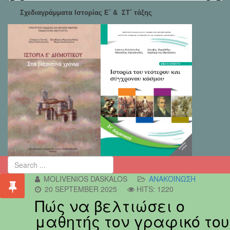
Σχεδιαγράμματα Ιστορίας Ε΄ & ΣΤ΄ τάξης
MOLIVENIOS DASKALOS
ΑΝΑΚΟΊΝΩΣΗ
20 SEPTEMBER 2025
HITS: 1220
Πώς να βελτιώσει ο
μαθητής τον γραφικό του