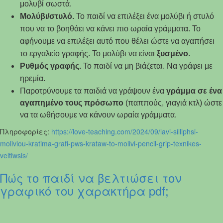
μολυβί σωστά.
Μολύβι/στυλό.
Το παιδί να επιλέξει ένα μολύβι ή στυλό
που να το βοηθάει να κάνει πιο ωραία γράμματα. Το
αφήνουμε να επιλέξει αυτό που θέλει ώστε να αγαπήσει
το εργαλείο γραφής. Το μολύβι να είναι
ξυσμένο
.
Ρυθμός γραφής.
Το παιδί να μη βιάζεται. Να γράφει με
ηρεμία.
Παροτρύνουμε τα παιδιά να γράψουν ένα
γράμμα σε ένα
αγαπημένο τους πρόσωπο
(παππούς, γιαγιά κτλ) ώστε
να τα ωθήσουμε να κάνουν ωραία γράμματα.
Πληροφορίες:
https://love-teaching.com/2024/09/lavi-silliphsi-
moliviou-kratima-grafi-pws-krataw-to-molivi-pencil-grip-texnikes-
veltiwsis/
Πώς το παιδί να βελτιώσει τον
γραφικό του χαρακτήρα pdf;