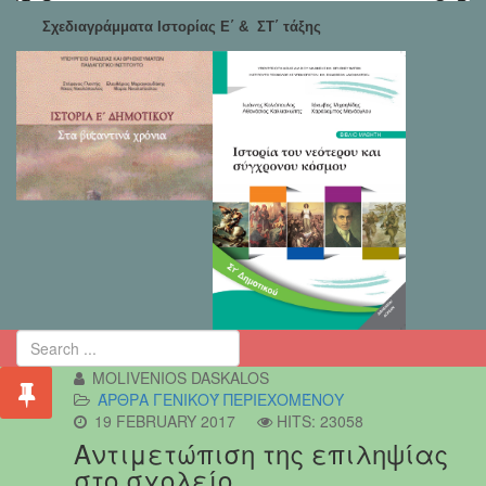
Σχεδιαγράμματα Ιστορίας Ε΄ & ΣΤ΄ τάξης
MOLIVENIOS DASKALOS
ΆΡΘΡΑ ΓΕΝΙΚΟΎ ΠΕΡΙΕΧΟΜΈΝΟΥ
19 FEBRUARY 2017
HITS: 23058
Αντιμετώπιση της επιληψίας
στο σχολείο