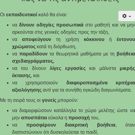
Οι
εκπαιδευτικοί
καλό θα είναι:
να
δίνουν
οδηγίες
προσωπικά
στο μαθητή και να μην
αρκούνται στις γενικές οδηγίες προς την τάξη,
να
αποφεύγουν
τη χρήση
κόκκινου
ή
έντονου
χρώματος
κατά τη διόρθωση,
να
παραδίδουν
τα θεωρητικά μαθήματα με τη
βοήθει
σχεδιαγράμματος,
να του δίνουν
λίγες
εργασίες
και μάλιστα
μικρή
έκτασης
, και
να χρησιμοποιούν
διαφοροποιημένα
κριτήρι
αξιολόγησης
αντί για τα συνήθη ογκώδη διαγωνίσματα.
Με τη σειρά τους οι
γονείς
μπορούν:
να διαμορφώσουν κατάλληλα το χώρο μελέτης ώστε να
μην
αποσπάται
εύκολα η
προσοχή
του,
να
προσφέρουν
διακριτική
βοήθεια
, όταν
διαπιστώνουν ότι δυσκολεύεται το παιδί,