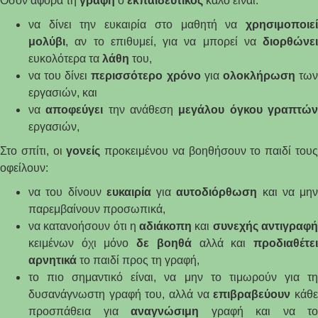
Όσον αφορά τη
γραφή
ο
εκπαιδευτικός
καλό είναι:
να δίνει την ευκαιρία στο μαθητή να
χρησιμοποιεί
μολύβι
, αν το επιθυμεί, για να μπορεί να
διορθώνει
ευκολότερα τα
λάθη
του,
να του δίνει
περισσότερο
χρόνο
για
ολοκλήρωση
τω
εργασιών, και
να
αποφεύγει
την ανάθεση
μεγάλου
όγκου
γραπτώ
εργασιών,
Στο σπίτι, οι
γονείς
προκειμένου να βοηθήσουν το παιδί του
οφείλουν:
να του δίνουν
ευκαιρία
για
αυτοδιόρθωση
και να μην
παρεμβαίνουν προσωπικά,
να κατανοήσουν ότι η
αδιάκοπη
και
συνεχής
αντιγραφ
κειμένων όχι μόνο
δε
βοηθά
αλλά και
προδιαθέτε
αρνητικά
το παιδί προς τη γραφή,
το πιο σημαντικό είναι, να μην το τιμωρούν για τη
δυσανάγνωστη γραφή του, αλλά να
επιβραβεύουν
κάθ
προσπάθεια για
αναγνώσιμη
γραφή και να το