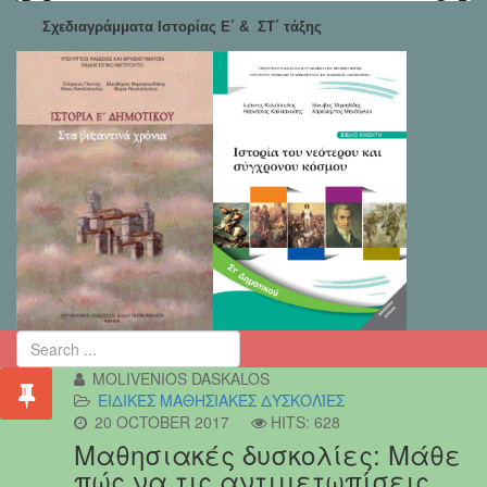
Σχεδιαγράμματα Ιστορίας Ε΄ & ΣΤ΄ τάξης
MOLIVENIOS DASKALOS
ΕΙΔΙΚΈΣ ΜΑΘΗΣΙΑΚΈΣ ΔΥΣΚΟΛΊΕΣ
20 OCTOBER 2017
HITS: 628
Μαθησιακές δυσκολίες: Μάθε
πώς να τις αντιμετωπίσεις