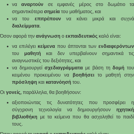
να
αναρτούν
σε εμφανές μέρος στο δωμάτιο τ
σημαντικότερα
σημεία
του μαθήματος, και
να του
επιτρέπουν
να κάνει μικρά και συχν
διαλείμματα
.
Όσον αφορά την
ανάγνωση
ο
εκπαιδευτικός
καλό είναι:
να επιλέγει
κείμενα
που άπτονται των
ενδιαφερόντω
του
μαθητή
και δεν υπερβαίνουν σημαντικά τι
αναγνωστικές του δεξιότητες, και
να δημιουργεί
σχεδιαγράμματα
με βάση τη
δομή
το
κειμένου προκειμένου να
βοηθήσει
το μαθητή στην
πρόσληψη
και
κατανόησή
του.
Οι
γονείς,
παράλληλα, θα βοηθήσουν:
αξιοποιώντας τις δυνατότητες που προσφέρει η
σύγχρονη τεχνολογία να δημιουργήσουν
ηχητική
βιβλιοθήκη
με τα κείμενα που θα ασχοληθεί το παιδί
τους.