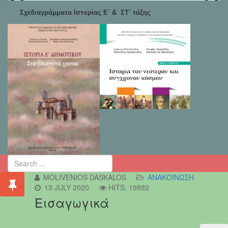
Σχεδιαγράμματα Ιστορίας Ε΄ & ΣΤ΄ τάξης
MOLIVENIOS DASKALOS
ΑΝΑΚΟΊΝΩΣΗ
13 JULY 2020
HITS: 19882
Εισαγωγικά