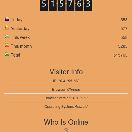
Today
558
Yesterday
577
This week
558
This month
5265
Total
515763
Visitor Info
IP:
10.4.195.132
Browser:
Chrome
Browser Version:
131.0.0.0
Operating System:
Android
Who Is Online
3