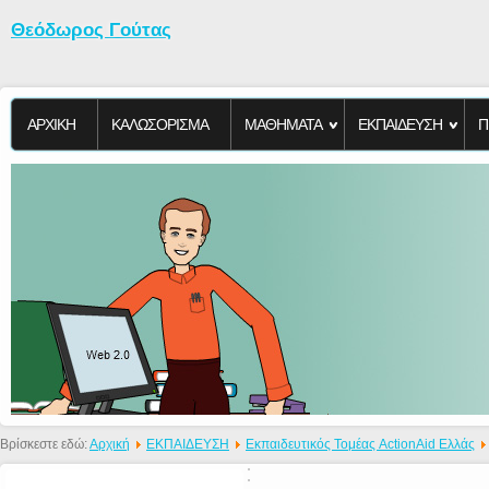
Θεόδωρος Γούτας
ΑΡΧΙΚΗ
KΑΛΩΣΟΡΙΣΜΑ
ΜΑΘΗΜΑΤΑ
ΕΚΠΑΙΔΕΥΣΗ
Π
Βρίσκεστε εδώ:
Αρχική
ΕΚΠΑΙΔΕΥΣΗ
Εκπαιδευτικός Τομέας ActionAid Ελλάς