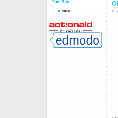
This Site
C
Αρχική
Κατη