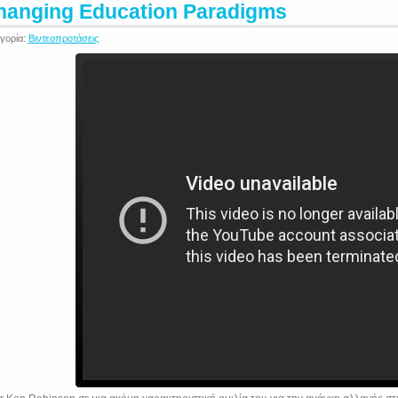
hanging Education Paradigms
γορία:
Βιντεοπροτάσεις