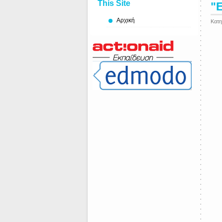
This Site
"Ε
Αρχική
Κατη