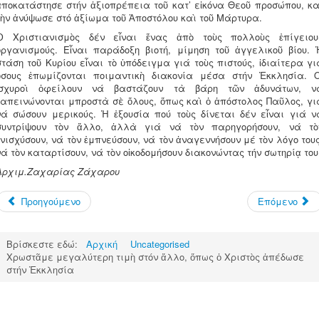
ἀποκατάστησε στήν ἀξιοπρέπεια τοῦ κατ’ εἰκόνα Θεοῦ προσώπου, κα
τὴν ἀνύψωσε στό ἀξίωμα τοῦ Ἀποστόλου καὶ τοῦ Μάρτυρα.
Ὁ Χριστιανισμὸς δέν εἶναι ἕνας ἀπὸ τοὺς πολλοὺς ἐπίγειου
ὀργανισμούς. Εἶναι παράδοξη βιοτή, μίμηση τοῦ ἀγγελικοῦ βίου. 
στάση τοῦ Κυρίου εἶναι τὸ ὑπόδειγμα γιά τοὺς πιστούς, ἰδιαίτερα γι
ὅσους ἐπωμίζονται ποιμαντικὴ διακονία μέσα στήν Ἐκκλησία. Ο
ἰσχυροὶ ὀφείλουν νά βαστάζουν τὰ βάρη τῶν ἀδυνάτων, ν
ταπεινώνονται μπροστὰ σὲ ὅλους, ὅπως καὶ ὁ ἀπόστολος Παῦλος, γι
νά σώσουν μερικούς. Ἡ ἐξουσία πού τοὺς δίνεται δέν εἶναι γιά ν
συντρίψουν τὸν ἄλλο, ἀλλὰ γιά νά τὸν παρηγορήσουν, νά τὸ
ἐνισχύσουν, νά τὸν ἐμπνεύσουν, νά τὸν ἀναγεννήσουν μέ τὸν λόγο τους
νά τὸν καταρτίσουν, νά τὸν οἰκοδομήσουν διακονώντας τήν σωτηρίᾳ του
Ἀρχιμ.Ζαχαρίας Ζάχαρου
Προηγούμενο
Επόμενο
Βρίσκεστε εδώ:
Αρχική
Uncategorised
Χρωστᾶμε μεγαλύτερη τιμὴ στόν ἄλλο, ὅπως ὁ Χριστὸς ἀπέδωσε
στήν Ἐκκλησία