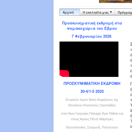
Αρχική
Η εκκλησία μας
Πρόγραμ
Προσκυνηματική εκδρομή στα
πομακοχώρια του Έβρου
7 Φεβρουαρίου 2026
ΠΡΟΣΚΥΝΗΜΑΤΙΚΗ ΕΚΔΡΟΜΗ
30-4/1-5 2025
Ενοριτών Ιερού Ναού Κοιμήσεως της
Θεοτόκου Κλεισσούς Ορεστιάδος
στον Άγιο Γρηγόριο Παλαμά, Άγιο Παΐσιο και
στους Άγιους Πέντε Μάρτυρες
Θεσσαλονίκη, Σουρωτή, Πολύστυλο