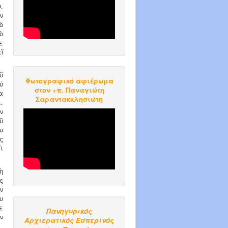
.
ν
ὸ
ὸ
ε
ῖ
ῦ
Φωτογραφικό αφιέρωμα
ύ
στον +π. Παναγιώτη
α
Σαραντακκλησιώτη
.
ν
ῦ
υ
ς
ὶ
ὴ
ς
ν
υ
ε
Πανηγυρικός
ν
Αρχιερατικός Εσπερινός