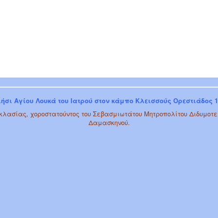
ήσι Αγίου Λουκά του Ιατρού στον κάμπο Κλεισσούς Ορεστιάδος 10
λασίας, χοροστατούντος του Σεβασμιωτάτου Μητροπολίτου Διδυμοτεί
Δαμασκηνού.