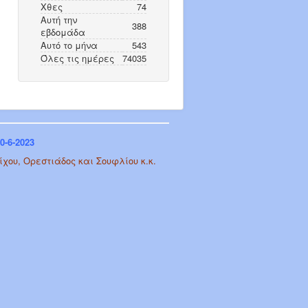
Χθες
74
Αυτή την
388
εβδομάδα
Αυτό το μήνα
543
Όλες τις ημέρες
74035
-6-2023
χου, Ορεστιάδος και Σουφλίου κ.κ.