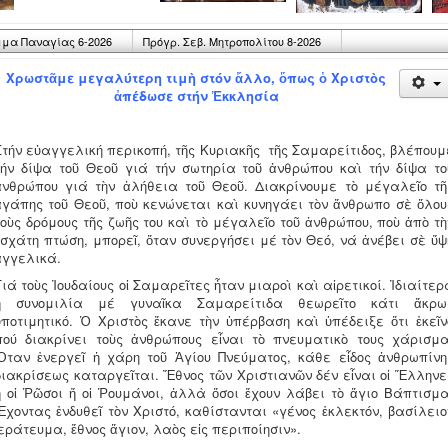
μα Παναγίας 6-2026
Πρόγρ. Σεβ. Μητροπολίτου 8-2026
Χρωστᾶμε μεγαλύτερη τιμὴ στόν ἄλλο, ὅπως ὁ Χριστὸς
ἀπέδωσε στήν Ἐκκλησία
Στήν εὐαγγελική περικοπή, τῆς Κυριακῆς τῆς Σαμαρείτιδος, βλέπουμ
τήν δίψα τοῦ Θεοῦ γιά τήν σωτηρία τοῦ ἀνθρώπου καὶ τήν δίψα το
ἀνθρώπου γιά τὴν ἀλήθεια τοῦ Θεοῦ. Διακρίνουμε τὸ μέγαλεῖο τῆ
ἀγάπης τοῦ Θεοῦ, ποὺ κενώνεται καὶ κυνηγάει τὸν ἄνθρωπο σὲ ὅλου
τοὺς δρόμους τῆς ζωῆς του καὶ τὸ μέγαλεῖο τοῦ ἀνθρώπου, ποὺ ἀπὸ τὴ
ἐσχάτη πτώση, μπορεῖ, ὅταν συνεργήσει μέ τὸν Θεό, νά ἀνέβει σὲ ὕψ
ἀγγελικά.
Γιά τοὺς Ἰουδαίους οἱ Σαμαρεῖτες ἦταν μιαροὶ καὶ αἱρετικοί. Ἰδιαίτερ
ἡ συνομιλία μέ γυναῖκα Σαμαρείτιδα θεωρεῖτο κάτι ἄκρω
ὑποτιμητικό. Ὁ Χριστὸς ἔκανε τὴν ὑπέρβαση καὶ ὑπέδειξε ὅτι ἐκεῖν
πού διακρίνει τοὺς ἀνθρώπους εἶναι τὸ πνευματικὸ τους χάρισμα
Ὅταν ἐνεργεῖ ἡ χάρη τοῦ Ἁγίου Πνεύματος, κάθε εἶδος ἀνθρωπίνη
διακρίσεως καταργεῖται. Ἔθνος τῶν Χριστιανῶν δέν εἶναι οἱ Ἕλληνε
ἤ οἱ Ῥῶσοι ἤ οἱ Ῥουμάνοι, ἀλλὰ ὅσοι ἔχουν λάβει τὸ ἅγιο Βάπτισμα
Ἔχοντας ἐνδυθεῖ τὸν Χριστό, καθίστανται «γένος ἐκλεκτόν, βασίλειο
ἱεράτευμα, ἔθνος ἅγιον, λαὸς εἰς περιποίησιν».