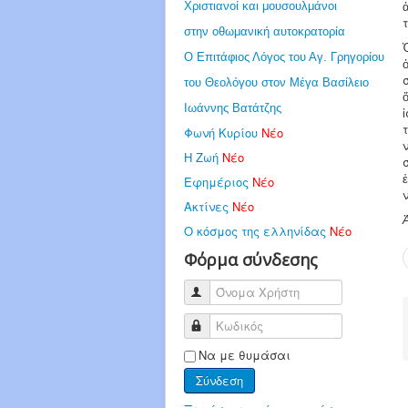
Χριστιανοί και μουσουλμάνοι
στην οθωμανική αυτοκρατορία
Ο Επιτάφιος Λόγος του Αγ. Γρηγορίου
του Θεολόγου στον Μέγα Βασίλειο
Ιωάννης Βατάτζης
Φωνή Κυρίου
Νέο
Η Ζωή
Νέο
Εφημέριος
Νέο
Ακτίνες
Νέο
Ο κόσμος της ελληνίδας
Νέο
Φόρμα σύνδεσης
Όνομα Χρήστη
Κωδικός
Να με θυμάσαι
Σύνδεση