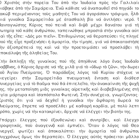
Ὁ Χριστὸς στήν πορεία Του ἀπὸ τὴν Ἰουδαία πρὸς τήν Γαλιλαί
διάβηκε ἀπὸ τήν Σαμάρεια. Ἐνῶ κάθισε νά ἀναπαυθεῖ στό πηγάδι το
Ἰακὼβ περιμένοντας τοὺς μαθητὲς Του νά ἀγοράσουν τρόφιμα, ἦλθ
μιά γυναῖκα Σαμαρείτιδα μέ ἀτασθαλὴ βίο νά ἀντλήσει νερό. 
Παντογνώστης Κύριος πού πεινᾶ καὶ διψᾶ μέχρι θανάτου γιά τή
σωτηρίᾳ τοῦ κάθε ἀνθρώπου, ταπεινώθηκε μπροστὰ στήν γυναῖκα αὐτ
καὶ τῆς εἶπε: «Δός μοι πιεῖν». Ἐπιθυμώντας νά θεραπεύσει τίς πληγέ
πού τῆς εἶχε προξενήσει ἡ ἁμαρτία, τὴν τίμησε, γιά νά ἀποκαταστήσε
τὴν ἀξιοπρέπειά της καὶ νά τὴν προετοιμάσει νά προσλάβει τὴ
ἀποκάλυψη τῆς ἀληθείας Του.
Στήν ἔκπληξη τῆς γυναίκας πού τῆς ἀπηύθυνε λόγο ἕνας Ἰουδαῖο
ῥαββῖνος, ὁ Κύριος ἄρχισε νά τῆς μιλᾶ γιά τὸ «ὕδωρ τὸ ζῶν», τήν δωρε
τοῦ Ἁγίου Πνεύματος. Ὁ παράδοξος λόγος τοῦ Κυρίου στόχευε ν
διεγείρει στήν Σαμαρείτιδα πνευματικὴ ἔνταση καὶ διάθεσ
συνεργείας γιά τὸ θαῦμα πού θὰ ἐπιτελεῖτο, τὴν ἀνακαίνιση τῆς ψυχῆ
της, τήν μεταποίηση μιᾶς γυναίκας αἱρετικῆς καὶ διαβεβλημένης στή
ἁγία μάρτυρα καὶ ἰσαπόστολο Φωτεινή. Στήν συνέχεια, γνωρίζοντας 
Χριστὸς ὅτι γιά νά δεχθεῖ ἡ γυναῖκα τὴν ἄφθαρτη δωρεὰ το
Πνεύματος, ἔπρεπε νά προσέλθει μέ καθαρή καρδία, μὲ πολὺ λεπτ
τρόπο, χωρὶς νά τὴν κατακρίνει, ἄρχισε νά ἐλέγχει τήν βιοτήν της.
Ὑπάρχει ἔλεγχος πού ἐξουθενώνει καὶ συντρίβει, καὶ ἔλεγχο
προφητικός, ποὺ ἀναγεννᾷ καὶ ἐμπνέει. Ὅταν ὁ λόγος τοῦ Θεο
ἐνεργεῖ, φωτίζει καὶ ἀποκαλύπτει τὴν ἁμαρτία τοῦ ἀνθρώπου
συγχρόνως ὅμως τὸν θεραπεύει. Ὁ ἔλεγχος αὐτὸς πρόκειται μᾶλλο