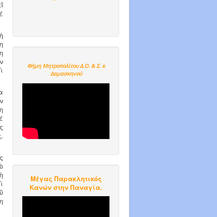
ῖ
έ
ἡ
η
η
ν
Φήμη Μητροπολίτου Δ.Ο. & Σ. κ
ὶ
Δαμασκηνού
α
ν
η
έ
ς
,
ς
ὸ
ὴ
Μέγας Παρακλητικός
ὶ
Κανών στην Παναγία.
ῦ
η