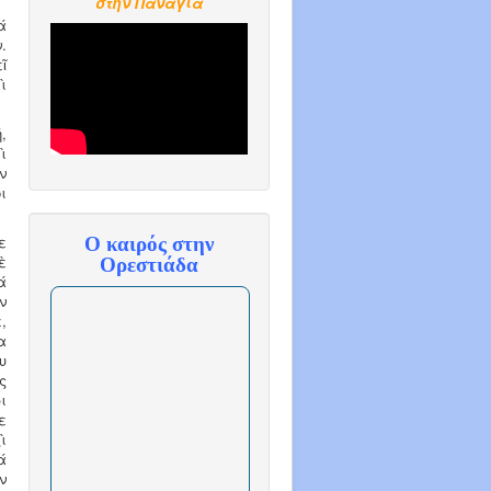
στην Παναγία
ά
.
ῖ
ὶ
,
ὶ
ν
ι
ε
Ο καιρός στην
ὲ
Ορεστιάδα
ά
ν
,
α
υ
ς
ι
ε
ὶ
ά
ν