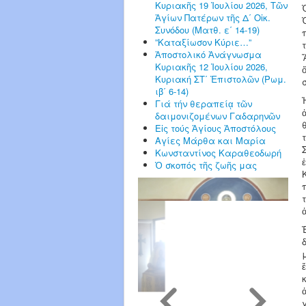
Κυριακῆς 19 Ἰουλίου 2026, Τῶν
Ἁγίων Πατέρων τῆς Δ΄ Οἰκ.
Συνόδου (Ματθ. ε΄ 14-19)
”Καταξίωσον Κύριε…”
Ἀποστολικό Ἀνάγνωσμα
Κυριακῆς 12 Ἰουλίου 2026,
Κυριακή ΣΤ΄ Ἐπιστολῶν (Ρωμ.
ιβ΄ 6-14)
Γιά τήν θεραπείᾳ τῶν
δαιμονιζομένων Γαδαρηνῶν
Εἰς τούς Ἁγίους Ἀποστόλους
Αγίες Μάρθα και Μαρία
Κωνσταντίνος Καραθεοδωρή
Ὁ σκοπός τῆς ζωῆς μας