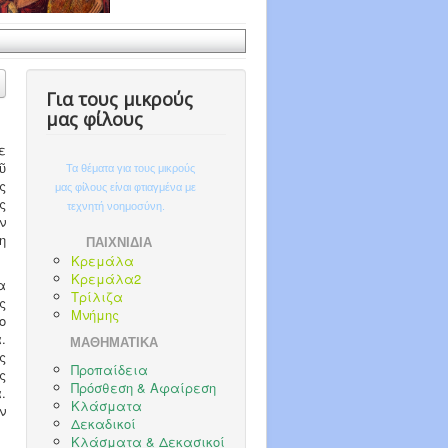
Για τους μικρούς
μας φίλους
ε
ῦ
Τα θέματα για τους μικρούς
ς
μας φίλους είναι φτιαγμένα με
ς
τεχνητή νοημοσύνη.
ν
η
ΠΑΙΧΝΙΔΙΑ
Κρεμάλα
Κρεμάλα2
α
Τρίλιζα
ς
Μνήμης
ο
.
ΜΑΘΗΜΑΤΙΚΑ
ς
Προπαίδεια
ς
Πρόσθεση & Αφαίρεση
.
Κλάσματα
ν
Δεκαδικοί
Κλάσματα & Δεκασικοί