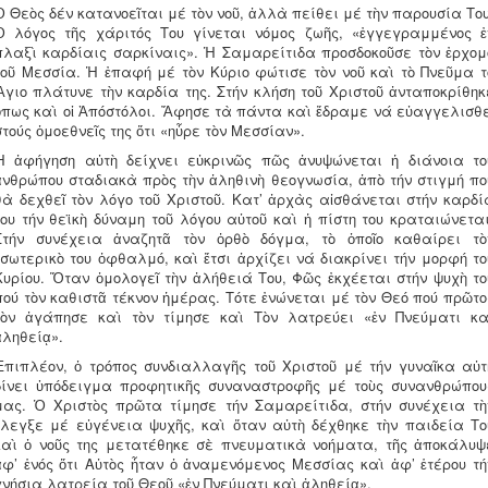
Ὁ Θεὸς δέν κατανοεῖται μέ τὸν νοῦ, ἀλλὰ πείθει μέ τὴν παρουσία Του
Ὁ λόγος τῆς χάριτός Του γίνεται νόμος ζωῆς, «ἐγγεγραμμένος ἐ
πλαξὶ καρδίαις σαρκίναις». Ἡ Σαμαρείτιδα προσδοκοῦσε τὸν ἐρχομ
τοῦ Μεσσία. Ἡ ἐπαφή μέ τὸν Κύριο φώτισε τὸν νοῦ καὶ τὸ Πνεῦμα τ
Ἅγιο πλάτυνε τὴν καρδία της. Στήν κλήση τοῦ Χριστοῦ ἀνταποκρίθηκ
ὅπως καὶ οἱ Ἀπόστόλοι. Ἄφησε τὰ πάντα καὶ ἔδραμε νά εὐαγγελισθε
στούς ὁμοεθνεῖς της ὅτι «ηὗρε τὸν Μεσσίαν».
Ἡ ἀφήγηση αὐτὴ δείχνει εὐκρινῶς πῶς ἀνυψώνεται ἡ διάνοια το
ἀνθρώπου σταδιακὰ πρὸς τὴν ἀληθινὴ θεογνωσία, ἀπὸ τήν στιγμή πο
θὰ δεχθεῖ τὸν λόγο τοῦ Χριστοῦ. Κατ’ ἀρχὰς αἰσθάνεται στήν καρδί
του τήν θεϊκὴ δύναμη τοῦ λόγου αὐτοῦ καὶ ἡ πίστη του κραταιώνεται
Στήν συνέχεια ἀναζητᾶ τὸν ὀρθὸ δόγμα, τὸ ὁποῖο καθαίρει τὸ
ἐσωτερικὸ του ὀφθαλμό, καὶ ἔτσι ἀρχίζει νά διακρίνει τήν μορφή το
Κυρίου. Ὅταν ὁμολογεῖ τὴν ἀλήθειά Του, Φῶς ἐκχέεται στήν ψυχὴ το
πού τὸν καθιστᾶ τέκνον ἡμέρας. Τότε ἐνώνεται μέ τὸν Θεό πού πρῶτο
τὸν ἀγάπησε καὶ τὸν τίμησε καὶ Τὸν λατρεύει «ἐν Πνεύματι κα
ἀληθείᾳ».
Ἐπιπλέον, ὁ τρόπος συνδιαλλαγῆς τοῦ Χριστοῦ μέ τήν γυναῖκα αὐτ
δίνει ὑπόδειγμα προφητικῆς συναναστροφῆς μέ τοὺς συνανθρώπου
μας. Ὁ Χριστὸς πρῶτα τίμησε τήν Σαμαρείτιδα, στήν συνέχεια τὴ
ἔλεγξε μέ εὐγένεια ψυχῆς, καὶ ὅταν αὐτὴ δέχθηκε τὴν παιδεία Το
καὶ ὁ νοῦς της μετατέθηκε σὲ πνευματικὰ νοήματα, τῆς ἀποκάλυψ
ἀφ’ ἑνός ὅτι Αὐτὸς ἦταν ὁ ἀναμενόμενος Μεσσίας καὶ ἀφ’ ἑτέρου τή
γνήσια λατρεία τοῦ Θεοῦ «ἐν Πνεύματι καὶ ἀληθείᾳ».