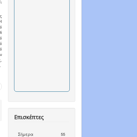
ὶ
ς
Ἡ
ά
ἱ
ά
ά
ά
ν
,
.
Επισκέπτες
Σήμερα
55