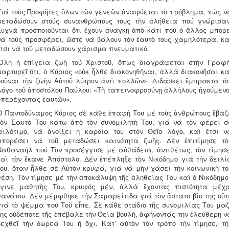
Γιά τοὺς Προφῆτες ὅλων τῶν γενεῶν ἀναφύεται τὸ πρόβλημα, πὼς ν
μεταδώσουν στούς συνανθρώπους τους τὴν ἀλήθεια πού γνώρισαν
Συχνὰ προσποιοῦνται ὅτι ἔχουν ἀνάγκη ἀπὸ κάτι πού ὁ ἄλλος μπορε
νά τοὺς προσφέρει, ὥστε νά βάλουν τὸν ἑαυτὸ τους χαμηλότερα, κα
ἔτσι νά τοῦ μεταδώσουν χάρισμα πνευματικό.
Ὅλη ἡ ἐπίγεια ζωὴ τοῦ Χριστοῦ, ὅπως διαγράφεται στήν Γραφή
μαρτυρεῖ ὅτι, ὁ Κύριος «οὐκ ἦλθε διακονηθῆναι, ἀλλὰ διακονῆσαι κα
δοῦναι τὴν ζωὴν Αὐτοῦ λύτρον ἀντὶ πολλῶν». Διδάσκει ἔμπρακτα τὸ
λόγο τοῦ ἀποστόλου Παύλου: «Τῇ ταπεινοφροσύνῃ ἀλλήλους ἡγούμενο
ὑπερέχοντας ἑαυτῶν».
Ὁ Παντοδύναμος Κύριος σὲ κάθε ἐπαφὴ Του μέ τοὺς ἀνθρώπους ἔβαζ
τὸν Ἑαυτὸ Του κάτω ἀπὸ τὸν συνομιλητὴ Του, γιά νά τὸν φέρει σ
φιλότιμο, νά ἀνοίξει ἡ καρδία του στόν Θεῖο λόγο, καὶ ἔτσι ν
μπορέσει νά τοῦ μεταδώσει καινότητα ζωῆς. Δέν ἐπιτίμησε τὸ
Ναθαναήλ πού Τὸν προσέγγισε μέ αὐθάδεια, ἀντιθέτως, τὸν τίμησε
καὶ τὸν ἔκανε Ἀπόστολο. Δέν ἐπέπληξε τὸν Νικόδημο γιά τήν δειλί
του, ὅταν ἦλθε σὲ Αὐτὸν κρυφά, γιά νά μὴν χάσει τὴν κοινωνικὴ το
θέση. Τὸν τίμησε μέ τὴν ἀποκάλυψη τῆς ἀληθείας Του καὶ ὁ Νικόδημο
ἔγινε μαθητὴς Του, κρυφός μέν, ἀλλὰ ἔχοντας πιστότητα μέχρ
θανάτου. Δέν μέμφθηκε τήν Σαμαρείτιδα γιά τὸν ἄστατο βίο της οὔτ
γιά τὸ ψέμμα πού Τοῦ εἶπε. Σὲ κάθε στάδιο τῆς συνομιλίας Του μαζ
της οὐδέποτε τῆς ἐπέβαλε τήν Θεία βουλή, ἀφήνοντάς την ἐλεύθερη ν
δεχθεῖ τήν δωρεά Του ἤ ὄχι. Κατ’ αὐτὸν τὸν τρόπο τὴν τίμησε, τὴ