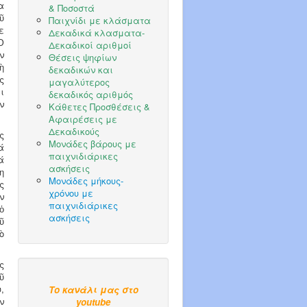
α
& Ποσοστά
ῦ
Παιχνίδι με κλάσματα
ε
Δεκαδικά κλασματα-
Ὁ
Δεκαδικοί αριθμοί
ν
Θέσεις ψηφίων
ὴ
δεκαδικών και
ς
μαγαλύτερος
ι
δεκαδικός αριθμός
ν
Κάθετες Προσθέσεις &
Αφαιρέσεις με
Δεκαδικούς
ς
Μονάδες βάρους με
ά
παιχνιδιάρικες
ά
ασκήσεις
η
Μονάδες μήκους-
ς
χρόνου με
ν
παιχνιδιάρικες
ὁ
ασκήσεις
ῦ
ὸ
ς
ῦ
,
Το κανάλι μας στο
ν
youtube