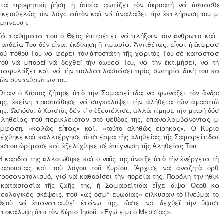
γιά προφητικὴ ῥήση, ἡ ὁποία φωτίζει τὸν ἀκροατή νά ἀσπασθε
οἰκειοθελῶς τὸν λόγο αὐτὸν καὶ νά ἀναλάβει τὴν ἐκπλήρωσή του μ
ἔμπνευση.
Τὰ παθήματα πού ὁ Θεὸς ἐπιτρέπει νά πλήξουν τὸν ἀνθρωπο καὶ 
παιδεία Του δέν εἶναι ἐκδίκηση ἤ τιμωρία. Ἀντιθέτως, εἶναι ἡ ἔκφρασ
τοῦ πόθου Του νά φέρει τὸν ἀποστάτη τῆς χάριτός Του σὲ κατάστασ
πού νά μπορεῖ νά δεχθεῖ τήν δωρεά Του, νά τὴν ἐκτιμήσει, νά τή
διαφυλάξει καὶ νά τὴν πολλαπλασιάσει πρὸς σωτηρία δικὴ του κα
τῶν συνανθρώπων του.
Ὅταν ὁ Κύριος ζήτησε ἀπὸ τήν Σαμαρείτιδα νά φωνάξει τὸν ἄνδρ
της, ἐκείνη προσπάθησε νά συγκαλύψει τὴν ἀλήθεια τῶν ἁμαρτιῶ
της. Ὡστόσο, ὁ Χριστὸς δέν τὴν ἐξευτέλισε, ἀλλὰ τίμησε τήν μικρή δόσ
ἀληθείας πού περικλειόταν στό ψεῦδος της, ἐπαναλαμβάνοντας μ
ἔμφαση, «καλῶς εἶπας» καί, «τοῦτο ἀληθῶς εἴρηκας». Ὁ Κύριο
δέχθηκε καὶ καλλιέργησε τὸ σπέρμα τῆς ἀληθείας τῆς Σαμαρείτιδας
ὥσπου ὡρίμασε καὶ ἐξελίχθηκε σὲ ἐπίγνωση τῆς Ἀληθείας Του.
Ἡ καρδία της ἀλλοιώθηκε καὶ ὁ νοῦς της ἄνοιξε ἀπὸ τὴν ἐνέργεια τῆ
παρουσίας καὶ τοῦ λόγου τοῦ Κυρίου. Ἄρχισε νά ἀναζητᾶ ὀρθ
προσανατολισμό, γιά νά καθορίσει τὴν πορεία της. Παρόλη τὴν ἠθικ
ἀκαταστασία τῆς ζωῆς της, ἡ Σαμαρείτιδα εἶχε δίψα Θεοῦ κα
θεολογικὲς σκέψεις, ποὺ «ὡς ὀσμὴ εὐωδίας» εἵλκυσαν τὸ Πνεῦμα το
Θεοῦ νά ἐπαναπαυθεῖ ἐπάνω της, ὥστε νά δεχθεῖ τὴν ὕψιστ
ἀποκάλυψη ἀπὸ τὸν Κύριο Ἰησοῦ: «Ἐγώ εἰμι ὁ Μεσσίας».