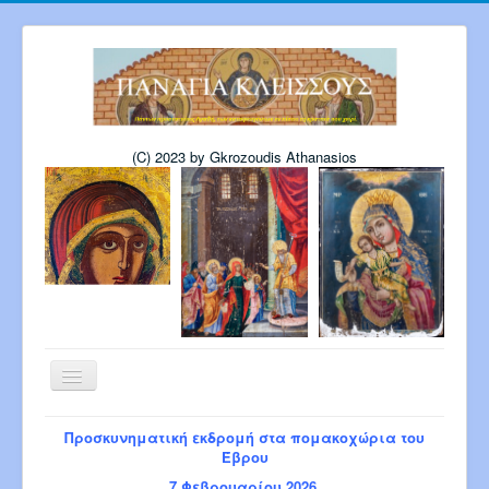
(C) 2023 by Gkrozoudis Athanasios
Εναλλαγή
πλοήγησης
Αρχική
Η εκκλησία μας
Προσκυνηματική εκδρομή στα πομακοχώρια του
Πρόγραμμα Παναγίας 6-2026
Έβρου
Πρόγρ. Σεβ. Μητροπολίτου 8-2026
7 Φεβρουαρίου 2026