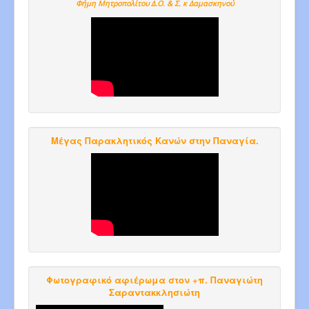
Φήμη Μητροπολίτου Δ.Ο. & Σ. κ Δαμασκηνού
Μέγας Παρακλητικός Κανών στην Παναγία.
Φωτογραφικό αφιέρωμα στον +π. Παναγιώτη
Σαραντακκλησιώτη