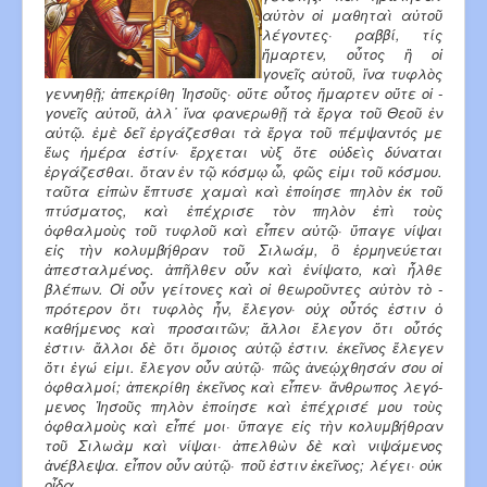
αὐτὸν οἱ μαθηταὶ αὐτοῦ
λέγοντες· ραββί, τίς
ἥμαρτεν, οὗτος ἢ οἱ
γονεῖς αὐ­­­­τοῦ, ἵνα τυφλὸς
γεννηθῇ; ἀπεκρίθη Ἰησοῦς· οὔτε οὗτος ἥμαρτεν οὔτε οἱ ­
γονεῖς αὐ­­­τοῦ, ἀλλ᾿ ἵνα φανερωθῇ τὰ ἔργα τοῦ Θεοῦ ἐν
αὐτῷ. ἐμὲ δεῖ ἐργάζεσθαι τὰ ἔργα τοῦ πέμψαν­τός με
ἕως ἡμέρα ἐστίν· ἔρχεται νὺξ ὅτε οὐδεὶς δύναται
ἐργάζεσθαι. ὅταν ἐν τῷ κόσμῳ ὦ, φῶς εἰμι τοῦ κόσμου.
ταῦτα εἰπὼν ἔπτυσε χαμαὶ καὶ ἐποίησε πηλὸν ἐκ τοῦ
πτύσματος, καὶ ἐπέχρισε τὸν πηλὸν ἐπὶ τοὺς
ὀφθαλμοὺς τοῦ τυφλοῦ καὶ εἶπεν αὐτῷ· ­ὕπαγε νίψαι
εἰς τὴν κολυμβήθραν τοῦ Σιλωάμ, ὃ ἑρμηνεύεται
ἀπεσταλμένος. ἀπῆλθεν οὖν καὶ ἐνίψατο, καὶ ἦλθε
βλέπων. Οἱ οὖν γείτονες καὶ οἱ θεωροῦντες αὐτὸν τὸ ­
πρότερον ὅτι τυφλὸς ἦν, ἔλεγον· οὐχ οὗτός ἐστιν ὁ
καθήμενος καὶ προσαιτῶν; ἄλλοι ­ἔλεγον ὅτι οὗτός
ἐστιν· ἄλλοι δὲ ὅτι ὅμοιος αὐτῷ ἐστιν. ἐκεῖνος ἔλεγεν
ὅτι ἐγώ εἰμι. ­ἔλεγον οὖν αὐ­τῷ· πῶς ἀνεῴχθησάν σου οἱ
ὀφθαλμοί; ἀπεκρίθη ἐκεῖνος καὶ εἶπεν· ­ἄνθρωπος λε­γό­
μενος Ἰησοῦς πηλὸν ἐποίησε καὶ ἐπέχρισέ μου τοὺς
ὀφθαλμοὺς καὶ εἶπέ μοι· ­ὕπαγε εἰς τὴν κολυμβήθραν
τοῦ Σιλωὰμ καὶ νίψαι· ἀπελθὼν δὲ καὶ νιψάμενος
ἀνέβλεψα. εἶπον οὖν αὐτῷ· ποῦ ἐστιν ἐκεῖνος; λέγει· οὐκ
οἶδα.