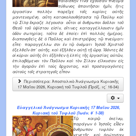
παιδίσκην τινὰ ἔχουσαν πνεῦμα
πύθωνος ἀπαντῆσαι ἡμῖν, ἥτις
ἐργασίαν πολλὴν παρεῖχε τοῖς κυρίοις αὐτῆς
μαντευομένη. αὕτη κατακολουθήσασα τῷ Παύλῳ καὶ
τῷ Σίλᾳ ἔκραζε λέγουσα· οὗτοι οἱ ἄνθρωποι δοῦλοι τοῦ
Θεοῦ τοῦ ὑψίστου εἰσίν, οἵτινες καταγγέλλουσιν ἡμῖν
ὁδὸν σωτηρίας. τοῦτο δὲ ἐποίει ἐπὶ πολλὰς ἡμέρας.
διαπονηθεὶς δὲ ὁ Παῦλος καὶ ἐπιστρέψας τῷ πνεύματι
εἶπε· παραγγέλλω σοι ἐν τῷ ὀνόματι Ἰησοῦ Χριστοῦ
ἐξελθεῖν ἀπ᾿ αὐτῆς. καὶ ἐξῆλθεν αὐτῇ τῇ ὥρᾳ. Ἰδόντες δὲ
οἱ κύριοι αὐτῆς ὅτι ἐξῆλθεν ἡ ἐλπὶς τῆς ἐργασίας αὐτῶν,
ἐπιλαβόμενοι τὸν Παῦλον καὶ τὸν Σί­λαν εἵλκυσαν εἰς
τὴν ἀγορὰν ἐπὶ τοὺς ἄρχοντας, καὶ προσαγαγόντες
αὐτοὺς τοῖς στρατηγοῖς εἶπον·
Περισσότερα: Ἀποστολικὸ Ἀνάγνωσμα Κυριακῆς
17 Μαΐου 2026, Κυριακή τοῦ Τυφλοῦ (Πράξ. ις΄ 16-34)
Εὐαγγελικό Ἀνάγνωσμα Κυριακῆς 17 Μαΐου 2026,
Κυριακὴ τοῦ Τυφλοῦ (Ἰωάν. θ΄ 1-38)
Τῷ καιρῷ ἐκείνῳ,
παράγων ὁ Ἰησοῦς εἶδεν
ἄνθρωπον τυφλὸν ἐκ
γενετῆς. καὶ ἠρώτησαν