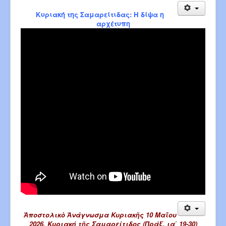
Κυριακή της Σαμαρείτιδας: Η δίψα η
αρχέτυπη
Ἀποστολικὸ Ἀνάγνωσμα Κυριακῆς 10 Μαΐου
2026, Κυριακή τῆς Σαμαρείτιδος (Πράξ. ια΄ 19-30)