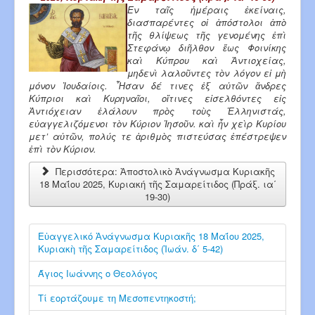
Εν ταῖς ἡμέραις ἐκείναις,
διασπαρέντες οἱ ἀπόστολοι ἀπὸ
τῆς θλίψεως τῆς γενομένης ἐπὶ
Στεφάνῳ διῆλθον ἕως Φοινίκης
καὶ Κύπρου καὶ Ἀντιοχείας,
μηδενὶ λαλοῦντες τὸν λόγον εἰ μὴ
μόνον Ἰουδαίοις. Ἦσαν δέ τινες ἐξ αὐτῶν ἄνδρες
Κύπριοι καὶ Κυρηναῖοι, οἵτινες εἰσελθόντες εἰς
Ἀντιόχειαν ἐλάλουν πρὸς τοὺς Ἑλληνιστάς,
εὐαγγελιζόμενοι τὸν Κύριον Ἰησοῦν. καὶ ἦν χεὶρ Κυρίου
μετ’ αὐτῶν, πολύς τε ἀριθμὸς πιστεύσας ἐπέστρεψεν
ἐπὶ τὸν Κύριον.
Περισσότερα: Ἀποστολικὸ Ἀνάγνωσμα Κυριακῆς
18 Μαΐου 2025, Κυριακή τῆς Σαμαρείτιδος (Πράξ. ια΄
19-30)
Εὐαγγελικό Ἀνάγνωσμα Κυριακῆς 18 Μαΐου 2025,
Κυριακὴ τῆς Σαμαρείτιδος (Ἰωάν. δ΄ 5-42)
Άγιος Ιωάννης ο Θεολόγος
Τί εορτάζουμε τη Μεσοπεντηκοστή;