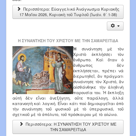
Περισσότερα: Εὐαγγελικό Ἀνάγνωσμα Κυριακῆς
17 Μαΐου 2026, Κυριακὴ τοῦ Τυφλοῦ (Ἰωάν. θ΄ 1-38)
Η ΣΥΝΑΝΤΗΣΗ ΤΟΥ ΧΡΙΣΤΟΥ ΜΕ ΤΗΝ ΣΑΜΑΡΕΙΤΙΔΑ
Ἡ
συνάντηση μὲ τὸν
Χριστὸ ἐκπλήσσει τὸν
ἄνθρωπο. Καὶ ὅταν ὁ
ἄνθρωπος δὲν
ἐκπλήσσεται, πρέπει νὰ
διερωτηθεῖ, ἂν πράγματι
συνάντησε τὸν Χριστό, ἂν
αἰσθάνθηκε τὴν ἀληθινὴ
παρουσία του. Ἡ ἔκπληξη
αὐτή δὲν εἶναι ἀνεξήγητη, οὔτε παράλογη, ἀλλά
κατανοητὴ καὶ λογική. Εἶναι κάτι πού δημιουργεῖται ἀπὸ
τὴν συνάντηση τοῦ φυσικοῦ μὲ τὸ ὑπερφυσικό, τοῦ
σχετικοῦ μὲ τὸ ἀπόλυτο, τοῦ πρόσκαιρου μὲ τὸ αἰώνιο.
Περισσότερα: Η ΣΥΝΑΝΤΗΣΗ ΤΟΥ ΧΡΙΣΤΟΥ ΜΕ
ΤΗΝ ΣΑΜΑΡΕΙΤΙΔΑ