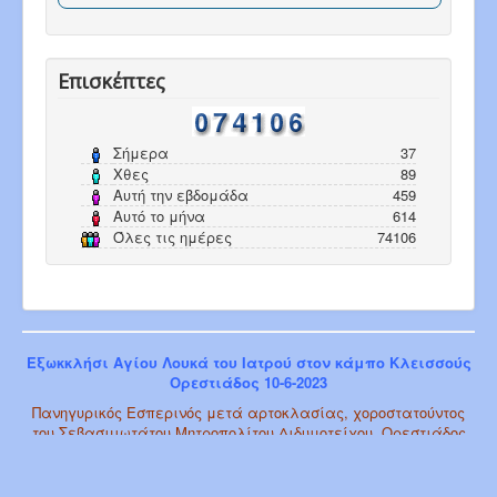
Επισκέπτες
Σήμερα
37
Χθες
89
Αυτή την εβδομάδα
459
Αυτό το μήνα
614
Όλες τις ημέρες
74106
Εξωκκλήσι Αγίου Λουκά του Ιατρού στον κάμπο Κλεισσούς
Ορεστιάδος 10-6-2023
Πανηγυρικός Εσπερινός μετά αρτοκλασίας, χοροστατούντος
του Σεβασμιωτάτου Μητροπολίτου Διδυμοτείχου, Ορεστιάδος
και Σουφλίου κ.κ. Δαμασκηνού.