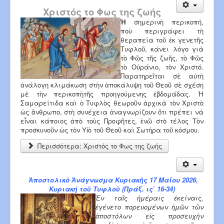
Χριστός το Φως της ζωής
Ἡ
σημερινὴ περικοπή,
ποὺ περιγράφει τὴ
θεραπεία τοῦ ἐκ γενετῆς
Τυφλοῦ, κάνει λόγο γιὰ
τὸ Φῶς τῆς ζωῆς, τὸ Φῶς
τὸ Οὐράνιο, τὸν Χριστό.
Παρατηρεῖται σὲ αὐτὴ
ἀνάλογη κλιμάκωση στὴν ἀποκάλυψη τοῦ Θεοῦ σὲ σχέση
μὲ τὴν περικοπὴτῆς προηγούμενης ἑβδομάδας. Ἡ
Σαμαρείτιδα καὶ ὁ Τυφλὸς θεωροῦν ἀρχικὰ τὸν Χριστὸ
ὡς ἄνθρωπο, στὴ συνέχεια ἀναγνωρίζουν ὅτι πρέπει νὰ
εἶναι κάποιος ἀπὸ τοὺς Προφῆτες, ἐνῶ στὸ τέλος Τὸν
προσκυνοῦν ὡς τὸν Υἱὸ τοῦ Θεοῦ καὶ Σωτήρα τοῦ κόσμου.
Περισσότερα: Χριστός το Φως της ζωής
Ἀποστολικὸ Ἀνάγνωσμα Κυριακῆς 17 Μαΐου 2026,
Κυριακή τοῦ Τυφλοῦ (Πράξ. ις΄ 16-34)
Ἐν ταῖς ἡμέραις ἐκείναις,
ἐγένετο πορευομένων ἡμῶν τῶν
ἀποστόλων εἰς προσευχὴν