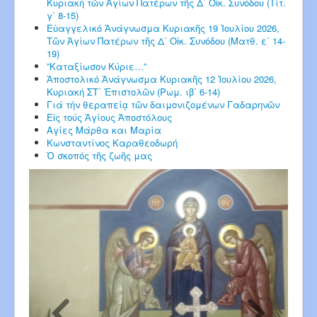
Κυριακή τῶν Ἁγίων Πατέρων τῆς Δ΄ Οἰκ. Συνόδου (Τίτ.
γ΄ 8-15)
Εὐαγγελικό Ἀνάγνωσμα Κυριακῆς 19 Ἰουλίου 2026,
Τῶν Ἁγίων Πατέρων τῆς Δ΄ Οἰκ. Συνόδου (Ματθ. ε΄ 14-
19)
”Καταξίωσον Κύριε…”
Ἀποστολικό Ἀνάγνωσμα Κυριακῆς 12 Ἰουλίου 2026,
Κυριακή ΣΤ΄ Ἐπιστολῶν (Ρωμ. ιβ΄ 6-14)
Γιά τήν θεραπείᾳ τῶν δαιμονιζομένων Γαδαρηνῶν
Εἰς τούς Ἁγίους Ἀποστόλους
Αγίες Μάρθα και Μαρία
Κωνσταντίνος Καραθεοδωρή
Ὁ σκοπός τῆς ζωῆς μας