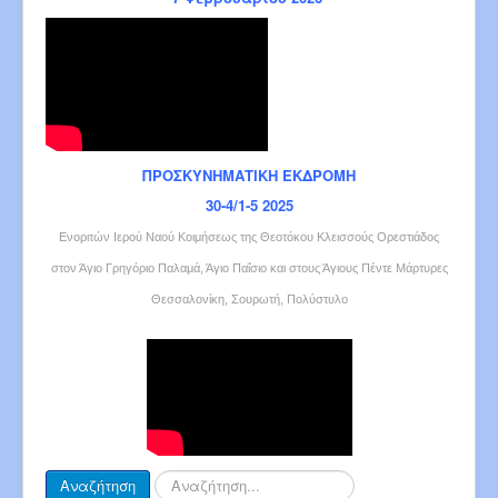
ΠΡΟΣΚΥΝΗΜΑΤΙΚΗ ΕΚΔΡΟΜΗ
30-4/1-5 2025
Ενοριτών Ιερού Ναού Κοιμήσεως της Θεοτόκου Κλεισσούς Ορεστιάδος
στον Άγιο Γρηγόριο Παλαμά, Άγιο Παΐσιο και στους Άγιους Πέντε Μάρτυρες
Θεσσαλονίκη, Σουρωτή, Πολύστυλο
Αναζήτηση...
Αναζήτηση