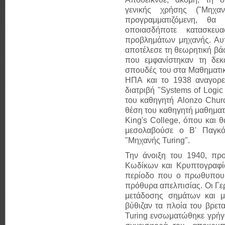
γενικής χρήσης ("Μηχα
προγραμματιζόμενη, θα
οποιασδήποτε κατασκευ
προβλημάτων μηχανής. Αυτ
αποτέλεσε τη θεωρητική βάσ
που εμφανίστηκαν τη δεκα
σπουδές του στα Μαθηματι
ΗΠΑ και το 1938 αναγορεύ
διατριβή "Systems of Logic
του καθηγητή
Alonzo Chur
θέση του καθηγητή μαθηματ
King's College, όπου και θ
μεσολαβούσε ο Β' Παγκό
"Μηχανής Turing".
Την άνοιξη του 1940, προ
Κωδίκων και Κρυπτογραφία
περίοδο που ο πρωθυπο
πρόθυρα απελπισίας. Οι Γερ
μετάδοσης σημάτων και 
βύθιζαν τα πλοία του βρετα
Turing ενσωματώθηκε γρήγο