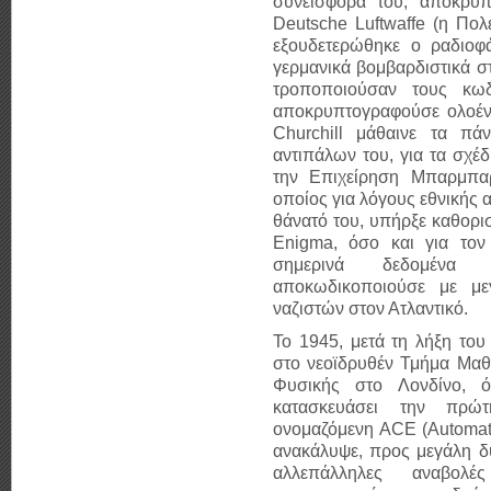
συνεισφορά του, αποκρυ
Deutsche Luftwaffe (η Πολ
εξουδετερώθηκε ο ραδιοφ
γερμανικά βομβαρδιστικά σ
τροποποιούσαν τους κωδ
αποκρυπτογραφούσε ολοένα
Churchill
μάθαινε τα πάντ
αντιπάλων του, για τα σχέδ
την Επιχείρηση Μπαρμπα
οποίος για λόγους εθνικής 
θάνατό του, υπήρξε καθορισ
Enigma, όσο και για τον
σημερινά δεδομένα η
αποκωδικοποιούσε με μεγ
ναζιστών στον Ατλαντικό.
Το 1945, μετά τη λήξη το
στο νεοϊδρυθέν Τμήμα Μαθ
Φυσικής στο Λονδίνο, 
κατασκευάσει την πρώτ
ονομαζόμενη ACE (Automat
ανακάλυψε, προς μεγάλη δυσ
αλλεπάλληλες αναβολ