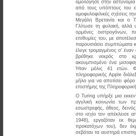
ομολόγησε στην αστυνομία 
από τους υπόπτους του ε
ομοφυλοφιλικές σχέσεις τη
Μεγάλη Βρετανία και ο Tu
Γλίτωσε τη φυλακή, αλλά 
ορμόνες οιστρογόνων, π
επιθυμίες του, με αποτέλε
παρουσιάσει συμπτώματα κ
έλεγε τρομαγμένος σ' έναν 
βρέθηκε νεκρός στο κρ
ακουμπισμένο ένα μισοφαγ
Ήταν μόλις 41 ετών. Φη
πληροφορικής Apple διάλε
μήλο για να αποτίσει φόρο
επιστήμης της Πληροφορική
Ο Turing υπήρξε μια εκκε
αγγλική κοινωνία των π
εσωστρεφής, άθεος, δεινό
στο ισχίο τον απέκλεισε 
1948), εργαζόταν εκ θε
προκατόχων του), δεν έκ
σεβόταν τα αυστηρά επιστη