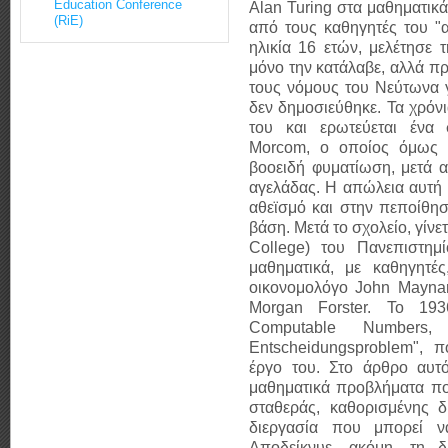
Education Conference
Alan Turing στα μαθηματικά
(RiE)
από τους καθηγητές του "α
ηλικία 16 ετών, μελέτησε 
μόνο την κατάλαβε, αλλά πρ
τους νόμους του Νεύτωνα γι
δεν δημοσιεύθηκε. Τα χρόνι
του και ερωτεύεται ένα
Morcom
, ο οποίος όμως 
βοοειδή φυματίωση, μετά 
αγελάδας. Η απώλεια αυτή κ
αθεϊσμό και στην πεποίθησ
βάση. Μετά το σχολείο, γίνε
College) του Πανεπιστη
μαθηματικά, με καθηγητές
οικονομολόγο
John Mayna
Morgan Forster
. Το 193
Computable Numbers,
Entscheidungsproblem", 
έργο του. Στο άρθρο αυτό
μαθηματικά προβλήματα πο
σταθεράς, καθορισμένης δ
διεργασία που μπορεί ν
Αποδείκνυε, ακόμη, τη δ