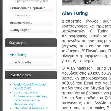
Πρόσφατα επιτεύγματα
Εκπαιδευτική Ρομποτική
Alan Turing
Κατασκευές
Διαπρεπής άγγλος μαθη
Δραστηριότητες
κρυπτογράφος και πρωτοπ
Φωτογραφίες
υπολογιστών. Ο Turing
πληροφορικής, καθόρισε τ
αποκωδικοποίησε τους μυστ
Βιογραφίες
(γεγονός που έσωσε εκατ
ταχύτερα ο Β' Παγκόσμιος Π
Alan Turing
αίνιγμα στη μορφογένεση, 
για τους ερευνητές.
John McCarthy
Ο Alan Mathison Turing γ
Λονδίνου στις 23 Ιουνίου 1
Τελευταία νέα
βρετανική αποικιοκρατική δ
σύζυγό του Ethel στο Λον
World Robot Olympiad
παιδιά τους στη Μεγάλη Βρε
(WRO) 2012
Ευρεσιτεχνία και
απαιτούσε να βρίσκεται για 
Καινοτομία στο Διεθνές
έτσι τα δύο παιδιά του ζε
Εκθεσιακό Κέντρο
οικογένειας στην Αγγλία,
Θεσσαλονίκης
υγεία τους στις αποικίες. 
International Robotics in