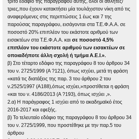
τρίτο εδάφιο της παραγράφου αυτής, όλοι οι αθλητές/
τριες,που έχουν κατακτήσει μία τουλάχιστον νίκη από τις
αναφερόμενες στις περιπτώσεις 1 έως και 7 της
παρούσας παραγράφου, εισάγονται στα Τ.Ε.Φ.Α.Α. σε
ποσοστό 20% επιπλέον του εκάστοτε αριθμού των
εισακτέων στα Τ.Ε.Φ.Α.Α. και
σε ποσοστό 4,5%
επιπλέον του εκάστοτε αριθμού των εισακτέων σε
οποιαδήποτε άλλη σχολή ή τμήμα Α.Ε.Ι.».
β) Στο τέταρτο εδάφιο της παραγράφου 8 του άρθρου 34
του ν. 2725/1999 (Α ?121), όπως ισχύει, μετά τη φράση
«κατά τις διατάξεις της παρ. 3 του άρθρου 2 του
ν.2525/1997 (Α188),όπως ισχύει,»προστίθεται η φράση
«και του ν. 4186/2013 (Α ?193), όπως ισχύει ,».
2.α) Η παράγραφος 1 ισχύει από το ακαδημαϊκό έτος
2016-2017 και εφεξής.
β) Το τελευταίο εδάφιο της παραγράφου 8 του άρθρου 34
του ν. 2725/1999, που προστέθηκε με την παρ.5 του
άρθρου