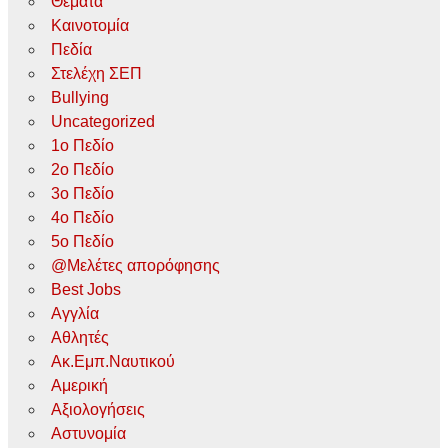
Θέματα
Καινοτομία
Πεδία
Στελέχη ΣΕΠ
Bullying
Uncategorized
1ο Πεδίο
2ο Πεδίο
3ο Πεδίο
4ο Πεδίο
5ο Πεδίο
@Μελέτες απορόφησης
Best Jobs
Αγγλία
Αθλητές
Ακ.Εμπ.Ναυτικού
Αμερική
Αξιολογήσεις
Αστυνομία