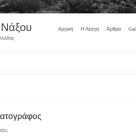
 Νάξου
Αρχική
Η Λέσχη
Άρθρα
Gal
λλάδας
ματογράφος
είες