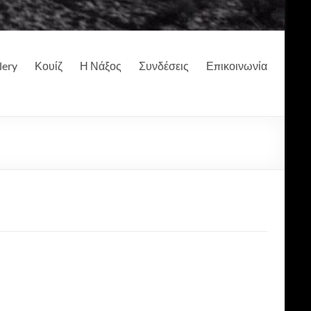
lery
Κουίζ
Η Νάξος
Συνδέσεις
Επικοινωνία