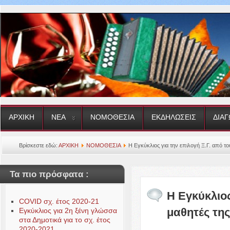
ΑΡΧΙΚΗ
ΝΕΑ
ΝΟΜΟΘΕΣΙΑ
ΕΚΔΗΛΩΣΕΙΣ
ΔΙΑΓ
Βρίσκεστε εδώ:
ΑΡΧΙΚΗ
ΝΟΜΟΘΕΣΙΑ
H Εγκύκλιος για την επιλογή Ξ.Γ. από το
Τα πιο πρόσφατα :
H Εγκύκλιος
COVID σχ. έτος 2020-21
μαθητές της
Εγκύκλιος για 2η ξένη γλώσσα
στα Δημοτικά για το σχ. έτος
2020-2021