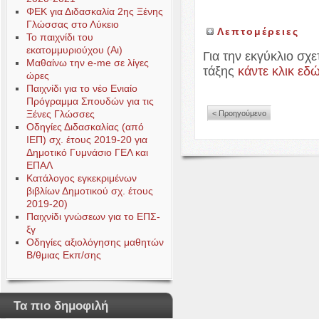
ΦΕΚ για Διδασκαλία 2ης Ξένης
Γλώσσας στο Λύκειο
Λεπτομέρειες
Το παιχνίδι του
εκατομμυριούχου (Αι)
Για την εκγύκλιο σχ
Μαθαίνω την e-me σε λίγες
τάξης
κάντε κλικ εδ
ώρες
Παιχνίδι για το νέο Ενιαίο
Πρόγραμμα Σπουδών για τις
Ξένες Γλώσσες
< Προηγούμενο
Οδηγίες Διδασκαλίας (από
ΙΕΠ) σχ. έτους 2019-20 για
Δημοτικό Γυμνάσιο ΓΕΛ και
ΕΠΑΛ
Κατάλογος εγκεκριμένων
βιβλίων Δημοτικού σχ. έτους
2019-20)
Παιχνίδι γνώσεων για το ΕΠΣ-
ξγ
Οδηγίες αξιολόγησης μαθητών
Β/θμιας Εκπ/σης
Τα πιο δημοφιλή