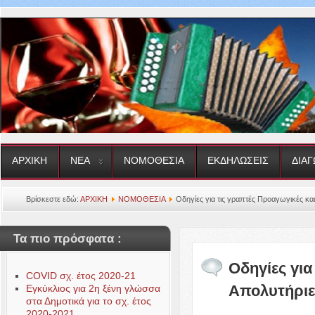
ΑΡΧΙΚΗ
ΝΕΑ
ΝΟΜΟΘΕΣΙΑ
ΕΚΔΗΛΩΣΕΙΣ
ΔΙΑΓ
Βρίσκεστε εδώ:
ΑΡΧΙΚΗ
ΝΟΜΟΘΕΣΙΑ
Οδηγίες για τις γραπτές Προαγωγικές κα
Τα πιο πρόσφατα :
Οδηγίες για
COVID σχ. έτος 2020-21
Απολυτήριε
Εγκύκλιος για 2η ξένη γλώσσα
στα Δημοτικά για το σχ. έτος
2020-2021