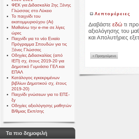
ΦΕΚ για Διδασκαλία 2ης Ξένης
Γλώσσας στο Λύκειο
Λεπτομέρειες
Το παιχνίδι του
εκατομμυριούχου (Αι)
Διαβάστε
εδώ
τι πρ
Μαθαίνω την e-me σε λίγες
αξιολόγησης του μα
ώρες
και Απολυτήριες εξετ
Παιχνίδι για το νέο Ενιαίο
Πρόγραμμα Σπουδών για τις
Ξένες Γλώσσες
Οδηγίες Διδασκαλίας (από
< Προηγούμενο
ΙΕΠ) σχ. έτους 2019-20 για
Δημοτικό Γυμνάσιο ΓΕΛ και
ΕΠΑΛ
Κατάλογος εγκεκριμένων
βιβλίων Δημοτικού σχ. έτους
2019-20)
Παιχνίδι γνώσεων για το ΕΠΣ-
ξγ
Οδηγίες αξιολόγησης μαθητών
Β/θμιας Εκπ/σης
Τα πιο δημοφιλή