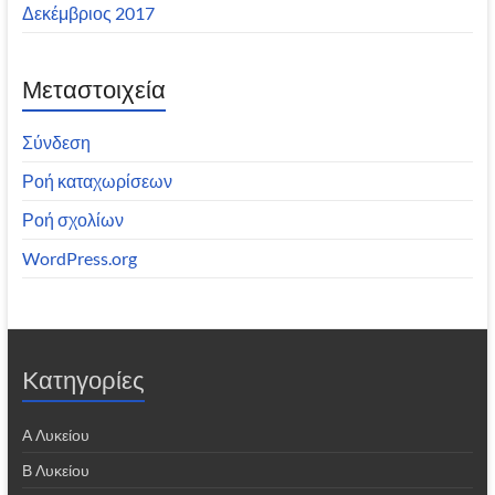
Δεκέμβριος 2017
Μεταστοιχεία
Σύνδεση
Ροή καταχωρίσεων
Ροή σχολίων
WordPress.org
Kατηγορίες
Α Λυκείου
Β Λυκείου