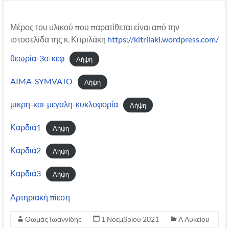
Μέρος του υλικού που παρατίθεται είναι από την
ιστοσελίδα της κ. Κιτριλάκη
https://kitrilaki.wordpress.com/
θεωρία-3ο-κεφ
Λήψη
AIMA-SYMVATO
Λήψη
μικρη-και-μεγαλη-κυκλοφορία
Λήψη
Καρδιά1
Λήψη
Καρδιά2
Λήψη
Καρδιά3
Λήψη
Αρτηριακή πίεση
Θωμάς Ιωαννίδης
1 Νοεμβρίου 2021
Α Λυκείου