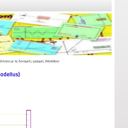
λληλα με τις δυναμκές γραμμές (Modellus)
odellus)