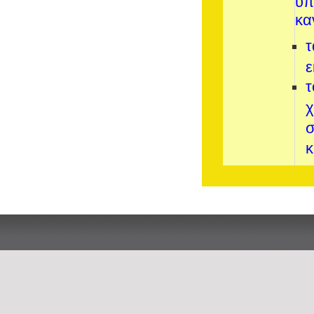
υπ
κα
τ
τ
χ
σ
κ