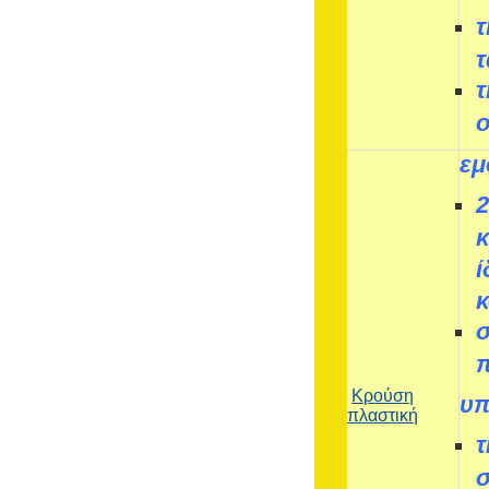
τ
τ
τ
εμ
κ
ί
Κρούση
υπ
πλαστική
τ