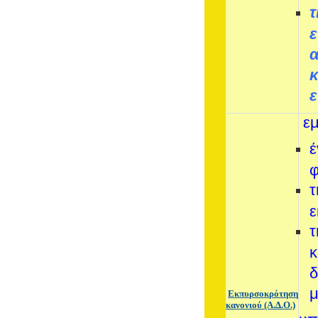
τ
ε
κ
ε
εμ
έ
φ
τ
τ
κ
μ
Εκπυρσοκρότηση
κανονιού (Α.Δ.Ο.)