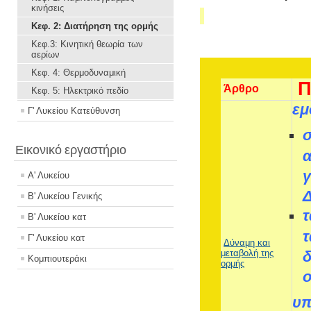
κινήσεις
Κεφ. 2: Διατήρηση της ορμής
Kεφ.3: Κινητική θεωρία των
αερίων
Κεφ. 4: Θερμοδυναμική
Π
Άρθρο
Κεφ. 5: Ηλεκτρικό πεδίο
εμ
Γ' Λυκείου Κατεύθυνση
Εικονικό εργαστήριο
α
γ
Α' Λυκείου
Δ
Β' Λυκείου Γενικής
τ
Β' Λυκείου κατ
τ
Γ' Λυκείου κατ
Δύναμη και
μεταβολή της
δ
Κομπιουτεράκι
ορμής
υπ