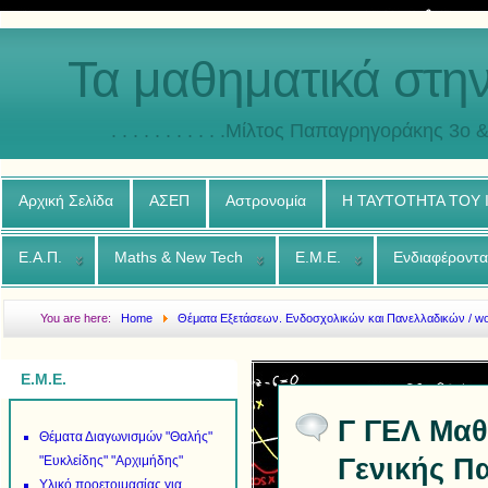
Τα μαθηματικά στη
. . . . . . . . . . .Μίλτος Παπαγρηγοράκης 3o & 4ο
Αρχική Σελίδα
ΑΣΕΠ
Αστρονομία
Η ΤΑΥΤΟΤΗΤΑ ΤΟΥ
Ε.Α.Π.
Maths & New Tech
Ε.Μ.Ε.
Ενδιαφέροντα
You are here:
Home
Θέματα Εξετάσεων. Ενδοσχολικών και Πανελλαδικών / w
Γενικής Παιδείας - ΛΥΣΕΙΣ των θεμάτων των Πανελλαδικών εξετάσεων 2000-2013
Ε.Μ.Ε.
Γ ΓΕΛ Μαθη
Θέματα Διαγωνισμών "Θαλής"
Γενικής Π
"Ευκλείδης" "Αρχιμήδης"
Υλικό προετοιμασίας για