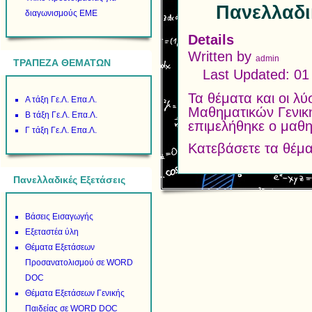
Πανελλαδι
διαγωνισμούς ΕΜΕ
Details
Written by
admin
ΤΡΑΠΕΖΑ ΘΕΜΑΤΩΝ
Last Updated: 01
Τα θέματα και οι λ
Α τάξη Γε.Λ. Επα.Λ.
Μαθηματικών Γενική
Β τάξη Γε.Λ. Επα.Λ.
επιμελήθηκε ο μαθ
Γ τάξη Γε.Λ. Επα.Λ.
Κατεβάσετε τα θέμ
Πανελλαδικές Εξετάσεις
Βάσεις Εισαγωγής
Εξεταστέα ύλη
Θέματα Εξετάσεων
Προσανατολισμού σε WORD
DOC
Θέματα Εξετάσεων Γενικής
Παιδείας σε WORD DOC