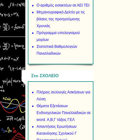
Ο αριθμός εισακτέων σε ΑΕΙ ΤΕΙ
Μηχανογραφικό Δελτίο με τις
βάσεις της προηγούμενης
Χρονιάς
Πρόγραμμα υπολογισμού
μορίων
Στατιστικά Βαθμολογιών
Πανελλαδικών
Στο ΣΧΟΛΕΙΟ
Πλήρεις συλλογές Ασκήσεων για
Λύση
Θέματα Εξετάσεων
Ενδοσχολικών Πανελλαδικών σε
word. Α,Β,Γ τάξεις ΓΕΛ
Απαντήσεις Ερωτήσεων
Κατανόησης Σχολικού Γ