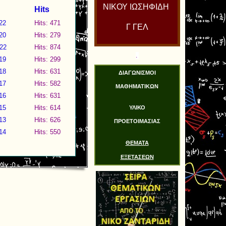
ΝΙΚΟΥ ΙΩΣΗΦΙΔΗ
Hits
22
Hits: 471
Γ ΓΕΛ
20
Hits: 279
022
Hits: 874
.
19
Hits: 299
18
Hits: 631
ΔΙΑΓΩΝΙΣΜΟΙ
17
Hits: 582
ΜΑΘΗΜΑΤΙΚΩΝ
16
Hits: 631
15
Hits: 614
ΥΛΙΚΟ
13
Hits: 626
ΠΡΟΕΤΟΙΜΑΣΙΑΣ
14
Hits: 550
ΘΕΜΑΤΑ
ΕΞΕΤΑΣΕΩΝ