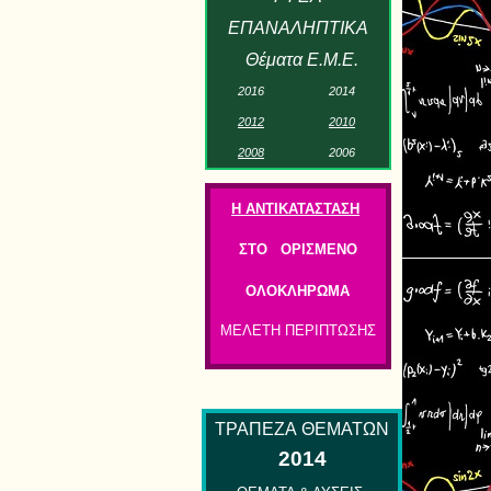
ΕΠΑΝΑΛΗΠΤΙΚΑ
Θέματα Ε.Μ.Ε.
2
01
6
2
01
4
201
2
2
01
0
2
0
0
8
2
00
6
Η ΑΝΤΙΚΑΤΑΣΤΑΣΗ
ΣΤΟ ΟΡΙΣΜΕΝΟ
ΟΛΟΚΛΗΡΩΜΑ
ΜΕΛΕΤΗ ΠΕΡΙΠΤΩΣΗΣ
ΤΡΑΠΕΖΑ
ΘΕΜΑΤΩΝ
2014