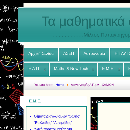
Τα μαθηματικά 
. . . . . . . . . . .Μίλτος Παπαγρηγορ
Αρχική Σελίδα
ΑΣΕΠ
Αστρονομία
Η ΤΑΥΤ
Ε.Α.Π.
Maths & New Tech
Ε.Μ.Ε.
You are here:
Home
Διαγωνισμός Α Γυμν - ΧΑΝΙΩΝ
Ε.Μ.Ε.
Θέματα Διαγωνισμών "Θαλής"
"Ευκλείδης" "Αρχιμήδης"
Υλικό προετοιμασίας για