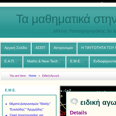
Τα μαθηματικά στη
. . . . . . . . . . .Μίλτος Παπαγρηγοράκης 3o & 4ο
Αρχική Σελίδα
ΑΣΕΠ
Αστρονομία
Η ΤΑΥΤΟΤΗΤΑ ΤΟΥ
Ε.Α.Π.
Maths & New Tech
Ε.Μ.Ε.
Ενδιαφέροντα
You are here:
Home
Ειδική Αγωγή
Ε.Μ.Ε.
ειδική αγ
Θέματα Διαγωνισμών "Θαλής"
"Ευκλείδης" "Αρχιμήδης"
Details
Υλικό προετοιμασίας για