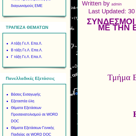
Written by
admin
διαγωνισμούς ΕΜΕ
Last Updated: 3
ΣΥΝΔΕΣΜΟΙ
ΜΕ ΤΗΝ 
ΤΡΑΠΕΖΑ ΘΕΜΑΤΩΝ
Α τάξη Γε.Λ. Επα.Λ.
Β τάξη Γε.Λ. Επα.Λ.
Γ τάξη Γε.Λ. Επα.Λ.
Τμήμα Ε
Πανελλαδικές Εξετάσεις
Βάσεις Εισαγωγής
Εξεταστέα ύλη
Θέματα Εξετάσεων
Προσανατολισμού σε WORD
DOC
Θέματα Εξετάσεων Γενικής
Παιδείας σε WORD DOC