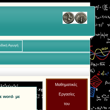
ιδική Αγωγή
Μαθηματικές
Εργασίες
ε word- με
του