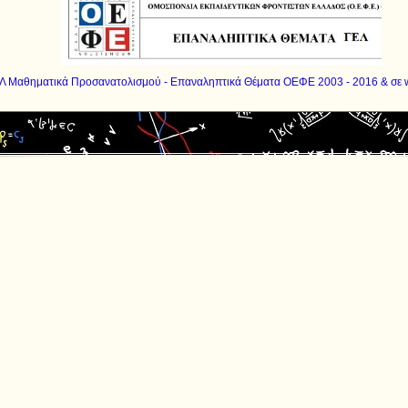
Λ Μαθηματικά Προσανατολισμού - Επαναληπτικά Θέματα ΟΕΦΕ 2003 - 2016 & σε w