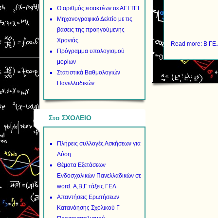
Ο αριθμός εισακτέων σε ΑΕΙ ΤΕΙ
Μηχανογραφικό Δελτίο με τις
βάσεις της προηγούμενης
Χρονιάς
Read more: Β ΓΕ.
Πρόγραμμα υπολογισμού
μορίων
Στατιστικά Βαθμολογιών
Πανελλαδικών
Στο ΣΧΟΛΕΙΟ
Πλήρεις συλλογές Ασκήσεων για
Λύση
Θέματα Εξετάσεων
Ενδοσχολικών Πανελλαδικών σε
word. Α,Β,Γ τάξεις ΓΕΛ
Απαντήσεις Ερωτήσεων
Κατανόησης Σχολικού Γ