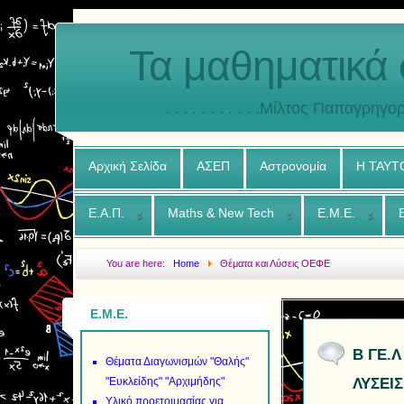
Τα μαθηματικά 
. . . . . . . . . . .Μίλτος Παπαγρηγορ
Αρχική Σελίδα
ΑΣΕΠ
Αστρονομία
Η ΤΑΥΤ
Ε.Α.Π.
Maths & New Tech
Ε.Μ.Ε.
You are here:
Home
Θέματα και Λύσεις ΟΕΦΕ
Ε.Μ.Ε.
Β ΓΕ.Λ
Θέματα Διαγωνισμών "Θαλής"
"Ευκλείδης" "Αρχιμήδης"
ΛΥΣΕΙΣ
Υλικό προετοιμασίας για