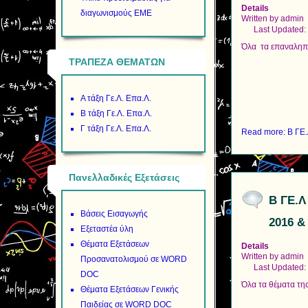
Details
διαγωνισμούς ΕΜΕ
Written by
admin
Last Updated:
Όλα τα επαναληπτ
ΤΡΑΠΕΖΑ ΘΕΜΑΤΩΝ
Α τάξη Γε.Λ. Επα.Λ.
Β τάξη Γε.Λ. Επα.Λ.
Γ τάξη Γε.Λ. Επα.Λ.
Read more: Β ΓΕ.
Πανελλαδικές Εξετάσεις
Β ΓΕ.Λ
Βάσεις Εισαγωγής
2016 &
Εξεταστέα ύλη
Θέματα Εξετάσεων
Details
Written by
admin
Προσανατολισμού σε WORD
Last Updated:
DOC
Όλα τα θέματα τη
Θέματα Εξετάσεων Γενικής
Παιδείας σε WORD DOC