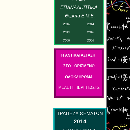
ΕΠΑΝΑΛΗΠΤΙΚΑ
Θέματα Ε.Μ.Ε.
2
01
6
2
01
4
201
2
2
01
0
2
0
0
8
2
00
6
Η ΑΝΤΙΚΑΤΑΣΤΑΣΗ
ΣΤΟ ΟΡΙΣΜΕΝΟ
ΟΛΟΚΛΗΡΩΜΑ
ΜΕΛΕΤΗ ΠΕΡΙΠΤΩΣΗΣ
ΤΡΑΠΕΖΑ
ΘΕΜΑΤΩΝ
2014