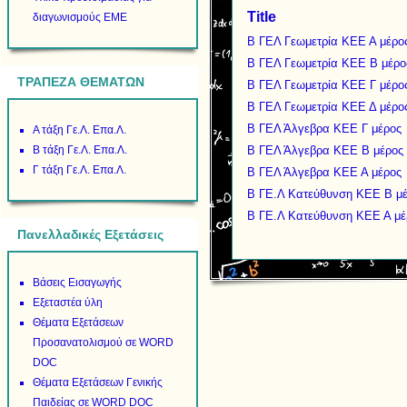
Title
διαγωνισμούς ΕΜΕ
Β ΓΕΛ Γεωμετρία ΚΕΕ Α μέρο
Β ΓΕΛ Γεωμετρία ΚΕΕ Β μέρο
ΤΡΑΠΕΖΑ ΘΕΜΑΤΩΝ
Β ΓΕΛ Γεωμετρία ΚΕΕ Γ μέρο
Β ΓΕΛ Γεωμετρία ΚΕΕ Δ μέρο
Β ΓΕΛ Άλγεβρα ΚΕΕ Γ μέρος
Α τάξη Γε.Λ. Επα.Λ.
Β τάξη Γε.Λ. Επα.Λ.
Β ΓΕΛ Άλγεβρα ΚΕΕ Β μέρος
Γ τάξη Γε.Λ. Επα.Λ.
Β ΓΕΛ Άλγεβρα ΚΕΕ Α μέρος
Β ΓΕ.Λ Κατεύθυνση ΚΕΕ Β μ
Β ΓΕ.Λ Κατεύθυνση ΚΕΕ Α μέ
Πανελλαδικές Εξετάσεις
Βάσεις Εισαγωγής
Εξεταστέα ύλη
Θέματα Εξετάσεων
Προσανατολισμού σε WORD
DOC
Θέματα Εξετάσεων Γενικής
Παιδείας σε WORD DOC