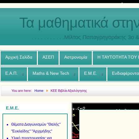
Τα μαθηματικά στη
. . . . . . . . . . .Μίλτος Παπαγρηγοράκης 3o & 4ο
Αρχική Σελίδα
ΑΣΕΠ
Αστρονομία
Η ΤΑΥΤΟΤΗΤΑ ΤΟΥ
Ε.Α.Π.
Maths & New Tech
Ε.Μ.Ε.
Ενδιαφέροντα
You are here:
Home
ΚΕΕ Βιβλία Αξιολόγησης
Ε.Μ.Ε.
Θέματα Διαγωνισμών "Θαλής"
"Ευκλείδης" "Αρχιμήδης"
Υλικό προετοιμασίας για