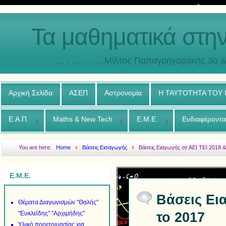
Τα μαθηματικά στη
. . . . . . . . . . .Μίλτος Παπαγρηγοράκης 3o & 4ο
Αρχική Σελίδα
ΑΣΕΠ
Αστρονομία
Η ΤΑΥΤΟΤΗΤΑ ΤΟΥ
Ε.Α.Π.
Maths & New Tech
Ε.Μ.Ε.
Ενδιαφέροντα
You are here:
Home
Βάσεις Εισαγωγής
Βάσεις Ειαγωγής σε ΑΕΙ ΤΕΙ 2018 &
Ε.Μ.Ε.
Βάσεις Ει
Θέματα Διαγωνισμών "Θαλής"
το 2017
"Ευκλείδης" "Αρχιμήδης"
Υλικό προετοιμασίας για