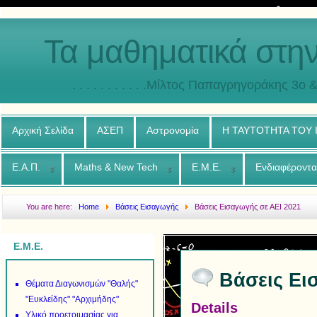
Τα μαθηματικά στη
. . . . . . . . . . .Μίλτος Παπαγρηγοράκης 3o & 4ο
Αρχική Σελίδα
ΑΣΕΠ
Αστρονομία
Η ΤΑΥΤΟΤΗΤΑ ΤΟΥ
Ε.Α.Π.
Maths & New Tech
Ε.Μ.Ε.
Ενδιαφέροντα
You are here:
Home
Βάσεις Εισαγωγής
Βάσεις Εισαγωγής σε ΑΕΙ 2021
Ε.Μ.Ε.
Βάσεις Ει
Θέματα Διαγωνισμών "Θαλής"
"Ευκλείδης" "Αρχιμήδης"
Details
Υλικό προετοιμασίας για