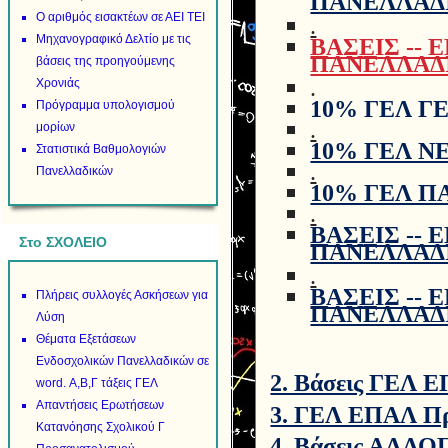
ΠΑΝΕΛΛΑΔΙ
Ο αριθμός εισακτέων σε ΑΕΙ ΤΕΙ
.
Μηχανογραφικό Δελτίο με τις
ΒΑΣΕΙΣ -- 
ΠΑΝΕΛΛΑΔΙ
βάσεις της προηγούμενης
.
Χρονιάς
10% ΓΕΛ ΓΕ
Πρόγραμμα υπολογισμού
.
μορίων
10% ΓΕΛ ΝΕ
Στατιστικά Βαθμολογιών
.
Πανελλαδικών
10% ΓΕΛ ΠΑ
.
ΒΑΣΕΙΣ -- 
Στο ΣΧΟΛΕΙΟ
ΠΑΝΕΛΛΑΔΙ
.
ΒΑΣΕΙΣ --
Πλήρεις συλλογές Ασκήσεων για
ΠΑΝΕΛΛΑΔΙ
Λύση
Θέματα Εξετάσεων
Ενδοσχολικών Πανελλαδικών σε
2. Βάσεις ΓΕΛ
word. Α,Β,Γ τάξεις ΓΕΛ
Απαντήσεις Ερωτήσεων
3. ΓΕΛ ΕΠΑΛ Πρ
Κατανόησης Σχολικού Γ
4. Βάσεις ΑΛΛ