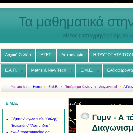
Τα μαθηματικά στη
. . . . . . . . . . .Μίλτος Παπαγρηγοράκης 3o & 4ο
Αρχική Σελίδα
ΑΣΕΠ
Αστρονομία
Η ΤΑΥΤΟΤΗΤΑ ΤΟΥ
Ε.Α.Π.
Maths & New Tech
Ε.Μ.Ε.
Ενδιαφέροντα
You are here:
Home
Ε.Μ.Ε.
Παράρτημα Χανίων
Διαγωνισμοί
Α Γυμ
τοπικού Διαγωνισμού Χανίων στα Μαθηματικά 2018 2019
Ε.Μ.Ε.
Γυμν - Α τ
Θέματα Διαγωνισμών "Θαλής"
Διαγωνισμ
"Ευκλείδης" "Αρχιμήδης"
Υλικό προετοιμασίας για