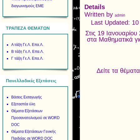
Details
διαγωνισμούς ΕΜΕ
Written by
admin
Last Updated: 1
ΤΡΑΠΕΖΑ ΘΕΜΑΤΩΝ
Στις 19 Ιανουαρίο
στα Μαθηματικά γι
Α τάξη Γε.Λ. Επα.Λ.
Β τάξη Γε.Λ. Επα.Λ.
Γ τάξη Γε.Λ. Επα.Λ.
Δείτε τα θέμα
Πανελλαδικές Εξετάσεις
Βάσεις Εισαγωγής
Εξεταστέα ύλη
Θέματα Εξετάσεων
Προσανατολισμού σε WORD
DOC
Θέματα Εξετάσεων Γενικής
Παιδείας σε WORD DOC