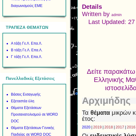
Details
διαγωνισμούς ΕΜΕ
Written by
admin
Last Updated: 2
ΤΡΑΠΕΖΑ ΘΕΜΑΤΩΝ
Α τάξη Γε.Λ. Επα.Λ.
Β τάξη Γε.Λ. Επα.Λ.
Γ τάξη Γε.Λ. Επα.Λ.
Δείτε παρακάτω 
Ελληνικής Μα
Πανελλαδικές Εξετάσεις
ιστοσελίδ
Βάσεις Εισαγωγής
Αρχιμήδης
Εξεταστέα ύλη
Θέματα Εξετάσεων
Τα
θέματα
μικρών κ
Προσανατολισμού σε WORD
έτος:
DOC
2020
|
2019
|
2018
|
2017
|
2016
Θέματα Εξετάσεων Γενικής
Οι
ενδεικτικές λύσ
Παιδείας σε WORD DOC