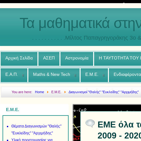
Τα μαθηματικά στη
. . . . . . . . . . .Μίλτος Παπαγρηγοράκης 3o & 4ο
Αρχική Σελίδα
ΑΣΕΠ
Αστρονομία
Η ΤΑΥΤΟΤΗΤΑ ΤΟΥ
Ε.Α.Π.
Maths & New Tech
Ε.Μ.Ε.
Ενδιαφέροντα
You are here:
Home
Ε.Μ.Ε.
Διαγωνισμοί "Θαλής" "Ευκλείδης" "Αρχιμήδης"
Αρχιμήδης 2009 - 2020
Ε.Μ.Ε.
ΕΜΕ όλα τ
Θέματα Διαγωνισμών "Θαλής"
2009 - 202
"Ευκλείδης" "Αρχιμήδης"
Υλικό προετοιμασίας για