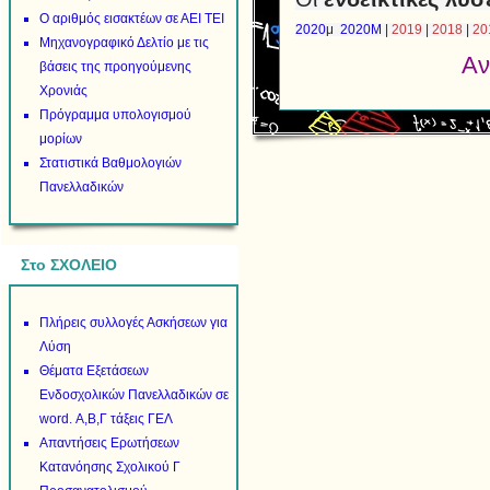
Ο αριθμός εισακτέων σε ΑΕΙ ΤΕΙ
2020
μ
2020Μ
|
2019
|
2018
|
20
Μηχανογραφικό Δελτίο με τις
Αν
βάσεις της προηγούμενης
Χρονιάς
Πρόγραμμα υπολογισμού
μορίων
Στατιστικά Βαθμολογιών
Πανελλαδικών
Στο ΣΧΟΛΕΙΟ
Πλήρεις συλλογές Ασκήσεων για
Λύση
Θέματα Εξετάσεων
Ενδοσχολικών Πανελλαδικών σε
word. Α,Β,Γ τάξεις ΓΕΛ
Απαντήσεις Ερωτήσεων
Κατανόησης Σχολικού Γ