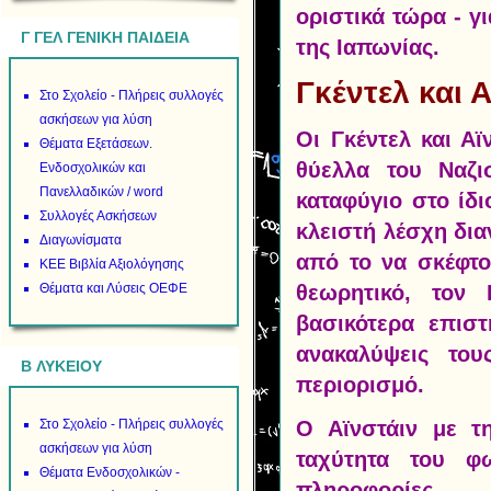
οριστικά τώρα - γ
Γ ΓΕΛ ΓΕΝΙΚΗ ΠΑΙΔΕΙΑ
της Ιαπωνίας.
Γκέντελ και 
Στο Σχολείο - Πλήρεις συλλογές
ασκήσεων για λύση
Οι Γκέντελ και Α
Θέματα Εξετάσεων.
θύελλα του Ναζι
Ενδοσχολικών και
Πανελλαδικών / word
καταφύγιο στο ίδ
Συλλογές Ασκήσεων
κλειστή λέσχη δια
Διαγωνίσματα
από το να σκέφτο
ΚΕΕ Βιβλία Αξιολόγησης
Θέματα και Λύσεις ΟΕΦΕ
θεωρητικό, τον
βασικότερα επιστ
ανακαλύψεις του
B ΛΥΚΕΙΟΥ
περιορισμό.
Στο Σχολείο - Πλήρεις συλλογές
Ο Αϊνστάιν με τ
ασκήσεων για λύση
ταχύτητα του φ
Θέματα Ενδοσχολικών -
πληροφορίες.