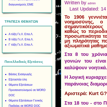
Written by
admin
διαγωνισμούς ΕΜΕ
Last Updated: 14
Το 1906 γεννιέτ
νοημοσύνης, ο
ΤΡΑΠΕΖΑ ΘΕΜΑΤΩΝ
σημαντικότερους
καθώς το περιοδι
Α τάξη Γε.Λ. Επα.Λ.
προσωπικότητα το
Β τάξη Γε.Λ. Επα.Λ.
μη πληρότητας πο
Γ τάξη Γε.Λ. Επα.Λ.
αξιωματικά μαθημα
Στα 8 του χρόνια
γονιών του είνα
Πανελλαδικές Εξετάσεις
καλύψουν νοητικά
Βάσεις Εισαγωγής
Η λογική κυριαρχε
Εξεταστέα ύλη
παράνοιας διαμορφ
Θέματα Εξετάσεων
Προσανατολισμού σε WORD
Αριστερά: Kurt G?
DOC
Θέματα Εξετάσεων Γενικής
Στα 18 του - στο 
Παιδείας σε WORD DOC