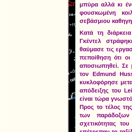
μπύρα αλλά κι έν
φουσκωμένη κοι
σεβάσμιου καθηγη
Κατά τη διάρκει
Γκέντελ στράφηκ
θαύμασε τις εργασί
πεποίθηση ότι οι
αποσιωπηθεί. Σε 
τον Edmund Husse
κυκλοφόρησε μετα
απόδειξης του Le
είναι τώρα γνωστό
Προς το τέλος της
των παράδοξων 
σχετικότητας του
επέτρεπαν το ταξί