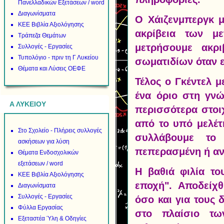
Πανελλαδικών Εξετάσεων / word
Διαγωνίσματα
Ο Χάιζενμπεργκ μ
ΚΕΕ Βιβλία Αξιολόγησης
ακρίβεια των μ
Τράπεζα Θεμάτων
μετρήσουμε ακρ
Συλλογές - Εργασίες
Τυπολόγιο - πριν τη Γ Λυκείου
σωματιδίων όταν 
Θέματα και Λύσεις ΟΕΦΕ
Τέλος ο Γκέντελ μ
ένα όριο στη γνώ
Α ΛΥΚΕΙΟΥ
περισσότερα στοι
από το υπό μελέτ
Στο Σχολείο - Πλήρεις συλλογές
συλλάβουμε το
ασκήσεων για λύση
πεπερασμένη ή αν
Θέματα Ενδοσχολικών
εξετάσεων / word
Η βαθιά φιλία το
ΚΕΕ Βιβλία Αξιολόγησης
εποχή". Αποδείχθη
Διαγωνίσματα
Συλλογές - Εργασίες
όσο και για τους 
Φύλλα Εργασίας
στο πλαίσιο τω
Εξεταστέα Ύλη & Οδηγίες