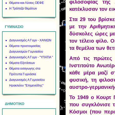
φιλοσοφίας της 
Θέματα και Λύσεις ΟΕΦΕ
κατέκλυσαν τον ει
Η Τράπεζα Θεμάτων
Στα 29 του βρίσκ
με την Αριθμητι
ΓΥΜΝΑΣΙΟ
δύσκολες ώρες μα
τον τέλειο φίλο.
Διαγωνισμός Α Γυμν - ΧΑΝΙΩΝ
Θέματα προετοιμασίας
τα θεμέλια των θε
Διαγωνισμών Γυμνασίου
Διαγωνισμός Α Γυμν - "ΥΠΑΤΙΑ "
Από τις πρώτες 
Θέματα Εξετάσεων
Ινστιτούτο Ανωτέ
Θέματα εισαγωγης στα
κάθε μέρα μαζί σ
Πρότυπα Γυμνάσια
φυσική, τη φιλοσ
Διαγωνισμός Α Γυμνασίου
Ηρακλείου "Επιμενείδης"
αυστρο-γερμανική
Το 1949 ο Κουρτ 
ΔΗΜΟΤΙΚΟ
που συγκλόνισε τ
Kόσμοι (που περι