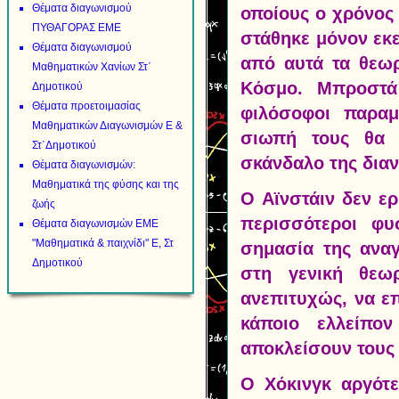
Θέματα διαγωνισμού
οποίους ο χρόνος 
ΠΥΘΑΓΟΡΑΣ ΕΜΕ
στάθηκε μόνον εκε
Θέματα διαγωνισμού
από αυτά τα θεωρ
Μαθηματικών Χανίων Στ΄
Κόσμο. Μπροστά 
Δημοτικού
Θέματα προετοιμασίας
φιλόσοφοι παραμ
Μαθηματικών Διαγωνισμών Ε &
σιωπή τους θα 
Στ΄Δημοτικού
σκάνδαλο της δια
Θέματα διαγωνισμών:
Μαθηματικά της φύσης και της
Ο Αϊνστάιν δεν ε
ζωής
περισσότεροι φυ
Θέματα διαγωνισμών ΕΜΕ
"Μαθηματικά & παιχνίδι" Ε, Στ
σημασία της αναγ
Δημοτικού
στη γενική θεωρ
ανεπιτυχώς, να ε
κάποιο ελλείπο
αποκλείσουν τους
Ο Χόκινγκ αργότε