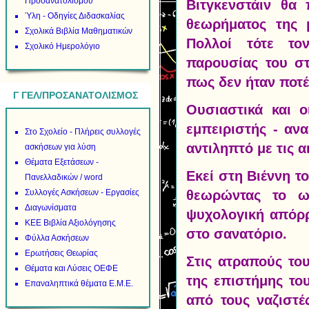
Προσανατολισμού
Βιτγκενστάιν θα
Ύλη - Οδηγίες Διδασκαλίας
θεωρήματος της 
Σχολικά Βιβλία Μαθηματικών
Πολλοί τότε το
Σχολικό Ημερολόγιο
παρουσίας του στ
πως δεν ήταν ποτέ
Γ ΓΕΛ/ΠΡΟΣΑΝΑΤΟΛΙΣΜΟΣ
Ουσιαστικά και ο
εμπειριστής - αν
Στο Σχολείο - Πλήρεις συλλογές
αντιληπτό με τις α
ασκήσεων για λύση
Θέματα Εξετάσεων -
Εκεί στη Βιέννη 
Πανελλαδικών / word
Συλλογές Ασκήσεων - Εργασίες
θεωρώντας το ω
Διαγωνίσματα
ψυχολογική απόρρ
ΚΕΕ Βιβλία Αξιολόγησης
στο σανατόριο.
Φύλλα Ασκήσεων
Ερωτήσεις Θεωρίας
Στις ατραπούς το
Θέματα και Λύσεις ΟΕΦΕ
της επιστήμης το
Επαναληπτικά θέματα Ε.Μ.Ε.
από τους ναζιστέ