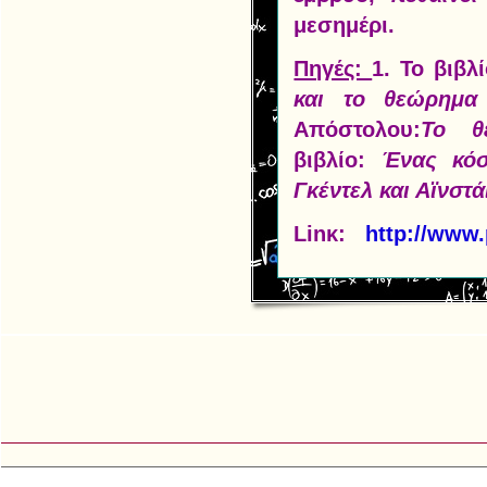
μεσημέρι.
Πηγές:
1. Το βιβλ
και το θεώρημα
Απόστολου:
Το θ
βιβλίο:
Ένας κόσ
Γκέντελ και Αϊνστά
Lin
κ
:
http://www.