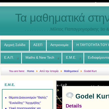
Τα μαθηματικά στη
. . . . . . . . . . .Μίλτος Παπαγρηγοράκης 3o & 4ο
Αρχική Σελίδα
ΑΣΕΠ
Αστρονομία
Η ΤΑΥΤΟΤΗΤΑ ΤΟΥ
Ε.Α.Π.
Maths & New Tech
Ε.Μ.Ε.
Ενδιαφέροντα
You are here:
Home
Από την Ιστορία
Μαθηματικοί
Godel Kurt
Ε.Μ.Ε.
Godel Kur
Θέματα Διαγωνισμών "Θαλής"
"Ευκλείδης" "Αρχιμήδης"
Details
Υλικό προετοιμασίας για