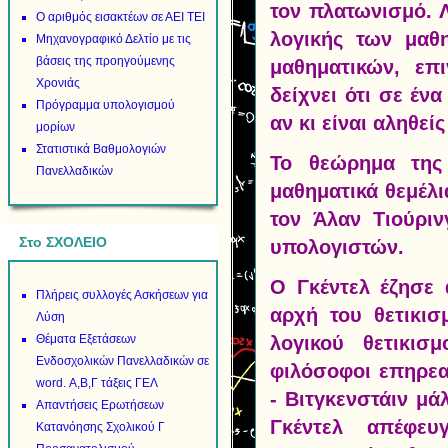
τον πλατωνισμό. Λ
Ο αριθμός εισακτέων σε ΑΕΙ ΤΕΙ
λογικής των μαθ
Μηχανογραφικό Δελτίο με τις
βάσεις της προηγούμενης
μαθηματικών, επ
Χρονιάς
δείχνει ότι σε έ
Πρόγραμμα υπολογισμού
αν κι είναι αληθε
μορίων
Στατιστικά Βαθμολογιών
Το θεώρημα της
Πανελλαδικών
μαθηματικά θεμέλι
τον Άλαν Τιούριν
Στο ΣΧΟΛΕΙΟ
υπολογιστών.
Ο Γκέντελ έζησε 
Πλήρεις συλλογές Ασκήσεων για
αρχή του θετικισ
Λύση
Θέματα Εξετάσεων
λογικού θετικισ
Ενδοσχολικών Πανελλαδικών σε
φιλόσοφοι επηρεα
word. Α,Β,Γ τάξεις ΓΕΛ
- Βιτγκενστάιν μά
Απαντήσεις Ερωτήσεων
Γκέντελ απέφευ
Κατανόησης Σχολικού Γ