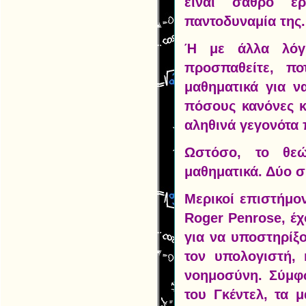
είναι σαθρό ε
παντοδυναμία της.
Ή με άλλα λόγι
προσπαθείτε, π
μαθηματικά για ν
πόσους κανόνες κ
αληθινά γεγονότα 
Ωστόσο, το θεώ
μαθηματικά. Δύο 
Μερικοί επιστήμο
Roger Penrose, έ
για να υποστηρίξ
τον υπολογιστή, 
νοημοσύνη. Σύμφ
του Γκέντελ, τα 