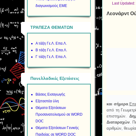
Last Updated:
διαγωνισμούς ΕΜΕ
Λεονάρντ Ού
ΤΡΑΠΕΖΑ ΘΕΜΑΤΩΝ
Α τάξη Γε.Λ. Επα.Λ.
Β τάξη Γε.Λ. Επα.Λ.
Γ τάξη Γε.Λ. Επα.Λ.
Πανελλαδικές Εξετάσεις
Βάσεις Εισαγωγής
Εξεταστέα ύλη
και σήμερα
.
Επε
Θέματα Εξετάσεων
από τη Γεωμετρ
Προσανατολισμού σε WORD
επιστημών.
Δημ
DOC
Διαταραχών
. Π
Θέματα Εξετάσεων Γενικής
αριθμών, θεωρί
Παιδείας σε WORD DOC