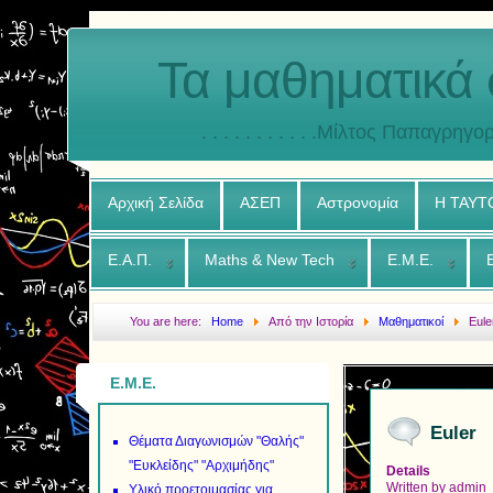
Τα μαθηματικά 
. . . . . . . . . . .Μίλτος Παπαγρηγορ
Αρχική Σελίδα
ΑΣΕΠ
Αστρονομία
Η ΤΑΥΤ
Ε.Α.Π.
Maths & New Tech
Ε.Μ.Ε.
You are here:
Home
Από την Ιστορία
Μαθηματικοί
Eule
Ε.Μ.Ε.
Euler
Θέματα Διαγωνισμών "Θαλής"
"Ευκλείδης" "Αρχιμήδης"
Details
Written by
admin
Υλικό προετοιμασίας για