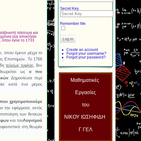
Secret Key
Remember Me
καλβινιστή πάστορα και
 χρόνια είχε αποκτήσει
Log in
ς
, όπου έγινε το 1733
Create an account
, όπου έμεινε μέχρι το
Forgot your username?
Forgot your password?
ας Επιστημών. Το 1766
ήδη
τελείως τυφλός
, δεν
 θεωρείται ως
ο πιο
ικών
. Δημοσίευσε περί
Μαθηματικές
ποία κατά ένα μέρος
Εργασίες
που χρησιμοποιούμε
του
ι την εφάρμοσε, εκτός
υποποίηση των θετικών
ΝΙΚΟΥ ΙΩΣΗΦΙΔΗ
ράφων
και του
Λογισμού
οφασιστικά στη θεωρία
Γ ΓΕΛ