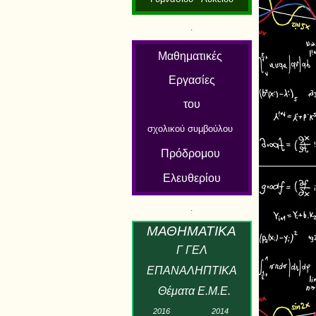
.
Μαθηματικές
Εργασίες
του
σχολικού συμβούλου
Πρόδρομου
Ελευθερίου
.
Μ
ΑΘΗΜΑΤΙΚ
Α
Γ ΓΕΛ
ΕΠΑΝΑΛΗΠΤΙΚΑ
Θέματα Ε.Μ.Ε.
2
01
6
2
01
4