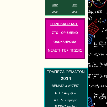
201
2
2
01
0
2
0
0
8
2
00
6
Η ΑΝΤΙΚΑΤΑΣΤΑΣΗ
ΣΤΟ ΟΡΙΣΜΕΝΟ
ΟΛΟΚΛΗΡΩΜΑ
ΜΕΛΕΤΗ ΠΕΡΙΠΤΩΣΗΣ
ΤΡΑΠΕΖΑ
ΘΕΜΑΤΩΝ
2014
ΘΕΜΑΤΑ & ΛΥΣΕΙΣ
Α ΓΕΛ Άλγεβρα
Α ΓΕΛ Γεωμετρία
Β ΓΕΛ Άλγεβρα