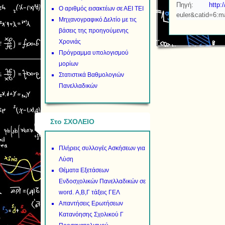
Πηγή:
http:
Ο αριθμός εισακτέων σε ΑΕΙ ΤΕΙ
euler&catid=6:m
Μηχανογραφικό Δελτίο με τις
βάσεις της προηγούμενης
Χρονιάς
Πρόγραμμα υπολογισμού
μορίων
Στατιστικά Βαθμολογιών
Πανελλαδικών
Στο ΣΧΟΛΕΙΟ
Πλήρεις συλλογές Ασκήσεων για
Λύση
Θέματα Εξετάσεων
Ενδοσχολικών Πανελλαδικών σε
word. Α,Β,Γ τάξεις ΓΕΛ
Απαντήσεις Ερωτήσεων
Κατανόησης Σχολικού Γ