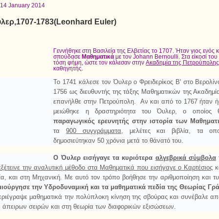
 14 January 2014
λερ,1707-1783(Leonhard Euler)
Γεννήθηκε στη Βασιλεία της Ελβετίας το 1707. Ήταν γιος ενός 
σπούδασε
Μαθηματικά
με τον Johann Bernoulli. Στα είκοσί του
τόση φήμη, ώστε τον κάλεσαν στην
Ακαδημία της Πετρούπολη
καθηγητής.
Το 1741 κάλεσε τον Όυλερ ο Φρειδερίκος Β' στο Βερολίνο
1756 ως διευθυντής της τάξης Μαθηματικών της Ακαδημί
επανήλθε στην Πετρούπολη. Αν και από το 1767 ήταν 
μειώθηκε η δραστηριότητα του Όυλερ, ο οποίος
παραγωγικός ερευνητής στην ιστορία των Μαθηματ
τα
900 συγγράμματα
, μελέτες και βιβλία, τα ο
δημοσιεύτηκαν 50 χρόνια μετά το θάνατό του.
Ο Όυλερ εισήγαγε τα κυριότερα
αλγεβρικά σύμβολα
ξέτεινε την αναλυτική μέθοδο στα Μαθηματικά που εισήγαγε ο Καρτέσιος
κα
ία, και στη Μηχανική. Με αυτό τον τρόπο βοήθησε την αριθμοποίηση και τ
ιούργησε την Υδροδυναμική και τα μαθηματικά πεδία της Θεωρίας Γ
εριέγραψε μαθηματικά την πολύπλοκη κίνηση της σβούρας και συνέβαλε απ
α άπειρων σειρών και στη θεωρία των διαφορικών εξισώσεων.