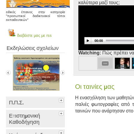
καλύτερα μαζί τους;
ειδικός έπαινος στην κατηγορία
"προσωπικοί διαδικτυακοί τόποι
εκπαιδευτικών"
διαβάστε μας με rss
00:00
Εκδηλώσεις σχολείων
Watching:
Πώς πρέπει να
Οι ταινίες μας
Η ενασχόληση των μαθητών 
Π.Π.Σ.
παλιές φωτογραφίες από 
ταινιών που ανάρτησαν στο
Επιστημονική
έκθεση εικαστικών
Χριστουγεννιάτικη
Πρόσκλησ
Καθοδήγηση
δημιουργημάτων και φαν…
εκδήλωση 2ο.Π.Σ
Διαδίκτυο 