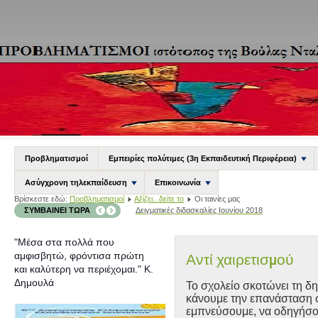
Προβληματισμοί
Εμπειρίες πολύτιμες (3η Εκπαιδευτική Περιφέρεια)
Ασύγχρονη τηλεκπαίδευση
Επικοινωνία
Βρίσκεστε εδώ:
Προβληματισμοί
Αξίζει...δείτε το
Οι ταινίες μας
ΣΥΜΒΑΊΝΕΙ ΤΏΡΑ
Δειγματικές διδασκαλίες Ιουνίου 2018
"Μέσα στα πολλά που
αμφισβητώ, φρόντισα πρώτη
Αντί χαιρετισμού
και καλύτερη να περιέχομαι."
Κ.
Δημουλά
Το σχολείο σκοτώνει τη δ
κάνουμε την επανάσταση 
εμπνεύσουμε, να οδηγήσου