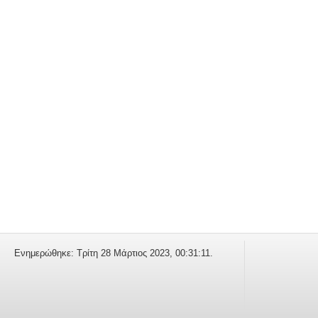
Eνημερώθηκε: Τρίτη 28 Μάρτιος 2023, 00:31:11.