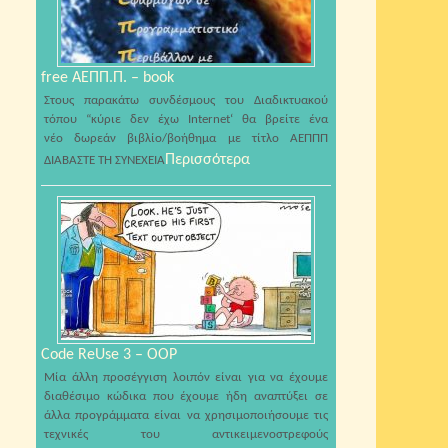
free ΑΕΠΠ.Π. – book
Στους παρακάτω συνδέσμους του Διαδικτυακού
τόπου “κύριε δεν έχω Internet‘ θα βρείτε ένα
νέο δωρεάν βιβλίο/βοήθημα με τίτλο ΑΕΠΠΠ
Περισσότερα
ΔΙΑΒΑΣΤΕ ΤΗ ΣΥΝΕΧΕΙΑ
Code ReUse 3 – OOP
Μία άλλη προσέγγιση λοιπόν είναι για να έχουμε
διαθέσιμο κώδικα που έχουμε ήδη αναπτύξει σε
άλλα προγράμματα είναι να χρησιμοποιήσουμε τις
τεχνικές του αντικειμενοστρεφούς