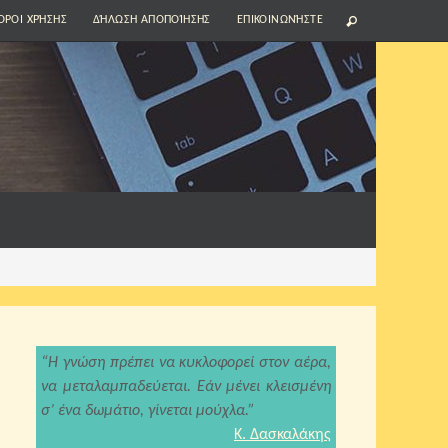
ΌΡΟΙ ΧΡΉΣΗΣ
ΔΉΛΩΣΗ ΑΠΟΠΟΊΗΣΗΣ
ΕΠΙΚΟΙΝΩΝΉΣΤΕ
“Η γνώση πρέπει να κυκλοφορεί στον αέρα,
να μεταλαμπαδεύεται. Εάν μένει κλεισμένη
σ’ ένα δωμάτιο, γίνεται μούχλα.”
Κ. Δασκαλάκης