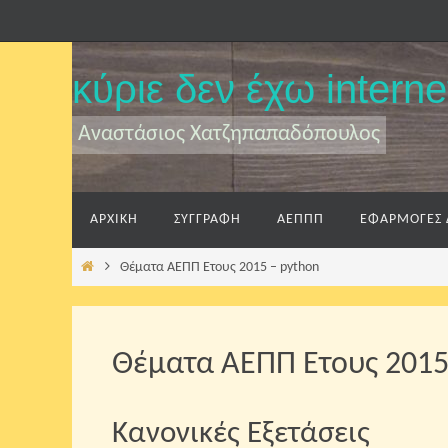
Skip
to
content
κύριε δεν έχω interne
Αναστάσιος Χατζηπαπαδόπουλος
Skip
ΑΡΧΙΚΗ
ΣΥΓΓΡΑΦΗ
ΑΕΠΠΠ
ΕΦΑΡΜΟΓΕΣ 
to
content
Home
Θέματα ΑΕΠΠ Έτους 2015 – python
Θέματα ΑΕΠΠ Έτους 2015
Κανονικές Εξετάσεις