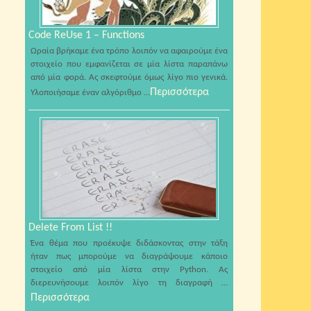
Code ReUse 1 – Functions
Ωραία βρήκαμε ένα τρόπο λοιπόν να αφαιρούμε ένα
στοιχείο που εμφανίζεται σε μία λίστα παραπάνω
από μία φορά. Ας σκεφτούμε όμως λίγο πιο γενικά.
Περισσότερα
Υλοποιήσαμε έναν αλγόριθμο …
Delete From List !!
Ένα θέμα που προέκυψε διδάσκοντας στην τάξη
ήταν πως μπορούμε να διαγράψουμε κάποιο
στοιχείο από μία λίστα στην Python. Ας
διερευνήσουμε λοιπόν λίγο τη διαγραφή …
Περισσότερα