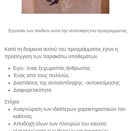
ΥΠουργείο Περιβάλλοντος, Ενέργειας και Κλιματικής
Αλλαγής
Ναυτικό Μουσείο Κρήτης- Νεώριο Μόρο
Κέντρο Αρχιτεκτονικής της Μεσογείου
Εργασία των παιδιών κατα την υλοποίηση του προγράμματος
Παγκρήτιος Σύνδεσμος για τη Διάδοση των Καλών Τεχνών
Εθνικό Ίδρυμα Μελετών και Ερευνών ΕΛΕΥΘΕΡΙΟΣ
Κατά τη διαρκεια αυτού του προγράμματος έγινε η
ΒΕΝΙΖΕΛΟΣ
προσέγγιση των παρακάτω
υποθεμάτων:
Υπουργείο Πολιτισμού και Αθλητισμού
Εγώ- ένας ξεχωριστός άνθρωπος
Παγκρήτιο Ιστολόγιο για τα Ζητήματα του Σχολικού Εκφοβισμού
Ένας από τους πολλούς
Υπουργείο Υγείας
Διαστάσεις της αυτοαντίληψης -αυτοεκτίμησης
Διαφορετικότητα
Σχολικές Μονάδες
Χάρτης Δημοτικών Σχολείων
Στόχοι:
Αναγνώριση των ιδιαίτερων χαρακτηριστικών του
Δ/νσεις – Τηλέφωνα – Emails ΔΣ Χανίων
καθενός
Χάρτης Νηπιαγωγείων Χανίων
Αποδοχή όλων των πλευρών του εαυτού.
Δ/νσεις – Τηλέφωνα – Emails ΝΓ Χανίων