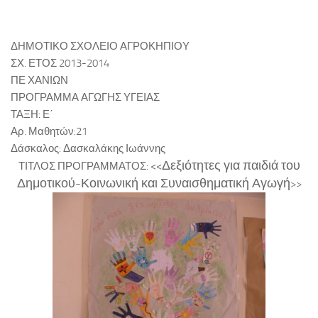
ΚΕ.ΣΥ.Π. Χανίων
ΓΡΑ.Σ.Ε.Π. Κολυμβαρίου
ΔΗΜΟΤΙΚΟ ΣΧΟΛΕΙΟ ΑΓΡΟΚΗΠΙΟΥ
Εθνικό Δίκτυο Αγωγής Υγείας ΜΑΘΑΙΝΩ ΓΙΑ ΤΗ ΖΩΗ
ΣΧ. ΕΤΟΣ 2013-2014
ΠΕ ΧΑΝΙΩΝ
Επιληψία/ Πρώτες Βοήθειες στο Σχολείο
ΠΡΟΓΡΑΜΜΑ ΑΓΩΓΗΣ ΥΓΕΙΑΣ
Δημοτική Βιβλιοθήκη Χανίων
ΤΑΞΗ: Ε΄
Αρ. Μαθητών:21
Πολυθεματικό Δίκτυο Περιβαλλοντικής Αγωγής
Δάσκαλος: Δασκαλάκης Ιωάννης
Προστασία από Υψηλή Ατμοσφαιρική Ρύπανση
Δεξιότητες για παιδιά του
ΤΙΤΛΟΣ ΠΡΟΓΡΑΜΜΑΤΟΣ:
<<
ΚΠΕ Βάμου
Δημοτικού-Κοινωνική και Συναισθηματική Αγωγή
>>
ΚΠΕ Ανωγείων
ΚΠΕ Αρχανών
ΚΠΕ Ιεράπετρας
Μεσογειακό Αγρονομικό Ινστιτούτο Χανίων
Μουσείο Φυσικής Ιστορίας Κρήτης