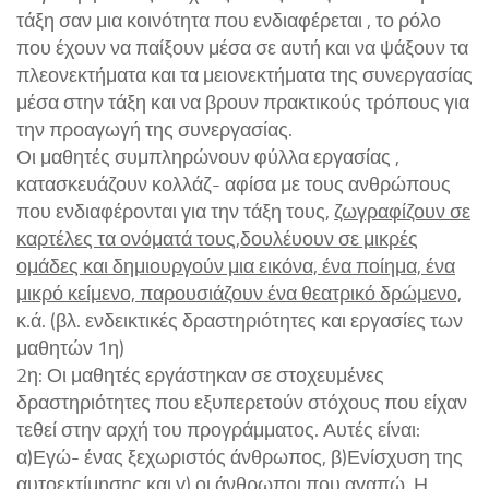
τάξη σαν μια κοινότητα που ενδιαφέρεται , το ρόλο
που έχουν να παίξουν μέσα σε αυτή και να ψάξουν τα
πλεονεκτήματα και τα μειονεκτήματα της συνεργασίας
μέσα στην τάξη και να βρουν πρακτικούς τρόπους για
την προαγωγή της συνεργασίας.
Οι μαθητές συμπληρώνουν φύλλα εργασίας ,
κατασκευάζουν κολλάζ- αφίσα με τους ανθρώπους
που ενδιαφέρονται για την τάξη τους,
ζωγραφίζουν σε
καρτέλες τα ονόματά τους
,
δουλέυουν σε μικρές
ομάδες και δημιουργούν μια εικόνα, ένα ποίημα, ένα
μικρό κείμενο, παρουσιάζουν ένα θεατρικό δρώμενο,
κ.ά. (βλ. ενδεικτικές δραστηριότητες και εργασίες των
μαθητών 1η)
2
η:
Οι μαθητές εργάστηκαν σε στοχευμένες
δραστηριότητες που εξυπερετούν στόχους που είχαν
τεθεί στην αρχή του προγράμματος. Αυτές είναι:
α)
Εγώ- ένας ξεχωριστός άνθρωπος,
β)
Ενίσχυση της
αυτοεκτίμησης
και γ)
οι άνθρωποι που αγαπώ.
Η