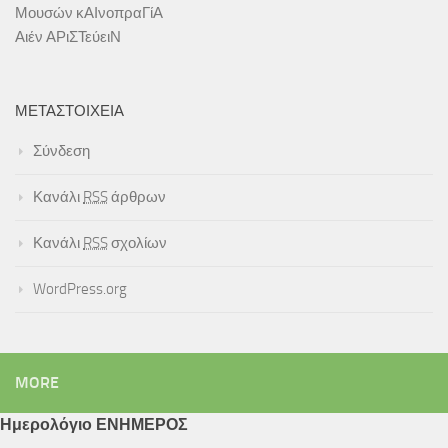
Μουσών κΑΙνοπραΓίΑ
Αιέν ΑΡιΣΤεύειΝ
ΜΕΤΑΣΤΟΙΧΕΊΑ
Σύνδεση
Κανάλι
RSS
άρθρων
Κανάλι
RSS
σχολίων
WordPress.org
MORE
Ημερολόγιο ΕΝΗΜΕΡΟΣ