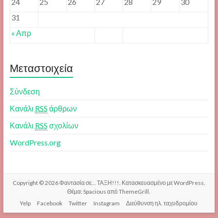
24
25
26
27
28
29
30
31
« Απρ
Μεταστοιχεία
Σύνδεση
Κανάλι
RSS
άρθρων
Κανάλι
RSS
σχολίων
WordPress.org
Copyright © 2026
Φαντασία σε… ΤΑΞΗ!!!
. Κατασκευασμένο με
WordPress
.
Θέμα: Spacious από
ThemeGrill
.
Yelp
Facebook
Twitter
Instagram
Διεύθυνση ηλ. ταχυδρομίου