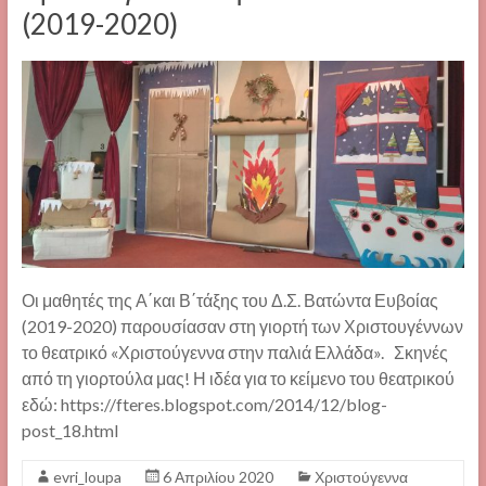
(2019-2020)
Οι μαθητές της Α΄και Β΄τάξης του Δ.Σ. Βατώντα Ευβοίας
(2019-2020) παρουσίασαν στη γιορτή των Χριστουγέννων
το θεατρικό «Χριστούγεννα στην παλιά Ελλάδα». Σκηνές
από τη γιορτούλα μας! Η ιδέα για το κείμενο του θεατρικού
εδώ: https://fteres.blogspot.com/2014/12/blog-
post_18.html
evri_loupa
6 Απριλίου 2020
Χριστούγεννα