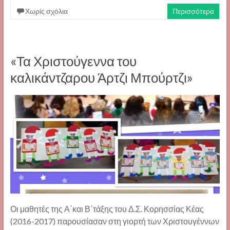
Χωρίς σχόλια
Περισσότερα
«Τα Χριστούγεννα του
καλικάντζαρου Άρτζι Μπούρτζι»
Οι μαθητές της Α΄και Β΄τάξης του Δ.Σ. Κορησσίας Κέας
(2016-2017) παρουσίασαν στη γιορτή των Χριστουγέννων