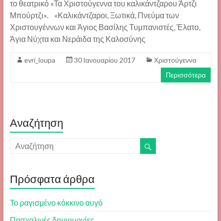
το θεατρικό «Τα Χριστούγεννα του καλικάντζαρου Άρτζι
Μπούρτζι». «Καλικάντζαροι, Ξωτικά, Πνεύμα των
Χριστουγέννων και Άγιος Βασίλης Τυμπανιστές, Έλατο,
Άγια Νύχτα και Νεράιδα της Καλοσύνης
evri_loupa
30 Ιανουαρίου 2017
Χριστούγεννα
Περισσότερα
Αναζήτηση
Πρόσφατα άρθρα
Το ραγισμένο κόκκινο αυγό
Πασχαλινές δημιουργίες