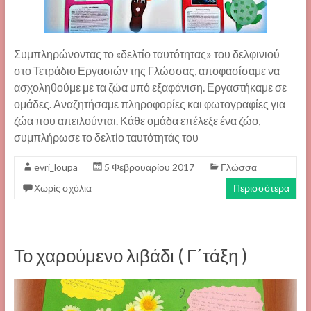
Συμπληρώνοντας το «δελτίο ταυτότητας» του δελφινιού
στο Τετράδιο Εργασιών της Γλώσσας, αποφασίσαμε να
ασχοληθούμε με τα ζώα υπό εξαφάνιση. Εργαστήκαμε σε
ομάδες. Αναζητήσαμε πληροφορίες και φωτογραφίες για
ζώα που απειλούνται. Κάθε ομάδα επέλεξε ένα ζώο,
συμπλήρωσε το δελτίο ταυτότητάς του
evri_loupa
5 Φεβρουαρίου 2017
Γλώσσα
Χωρίς σχόλια
Περισσότερα
Το χαρούμενο λιβάδι ( Γ΄τάξη )