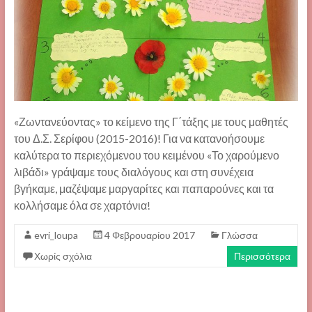
«Ζωντανεύοντας» το κείμενο της Γ΄τάξης με τους μαθητές
του Δ.Σ. Σερίφου (2015-2016)! Για να κατανοήσουμε
καλύτερα το περιεχόμενου του κειμένου «Το χαρούμενο
λιβάδι» γράψαμε τους διαλόγους και στη συνέχεια
βγήκαμε, μαζέψαμε μαργαρίτες και παπαρούνες και τα
κολλήσαμε όλα σε χαρτόνια!
evri_loupa
4 Φεβρουαρίου 2017
Γλώσσα
Χωρίς σχόλια
Περισσότερα