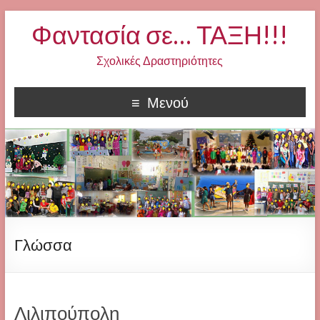
Φαντασία σε… ΤΑΞΗ!!!
Σχολικές Δραστηριότητες
Μενού
Γλώσσα
Λιλιπούπολη