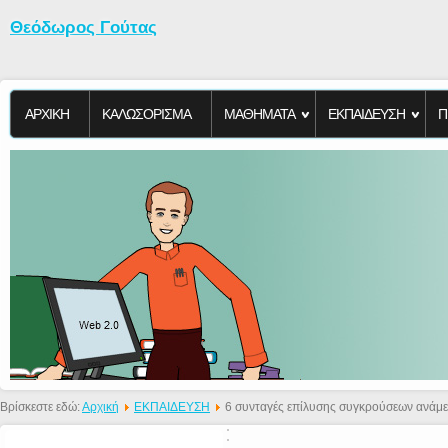
Θεόδωρος Γούτας
ΑΡΧΙΚΗ
KΑΛΩΣΟΡΙΣΜΑ
ΜΑΘΗΜΑΤΑ
ΕΚΠΑΙΔΕΥΣΗ
Π
Βρίσκεστε εδώ:
Αρχική
ΕΚΠΑΙΔΕΥΣΗ
6 συνταγές επίλυσης συγκρούσεων ανάμε