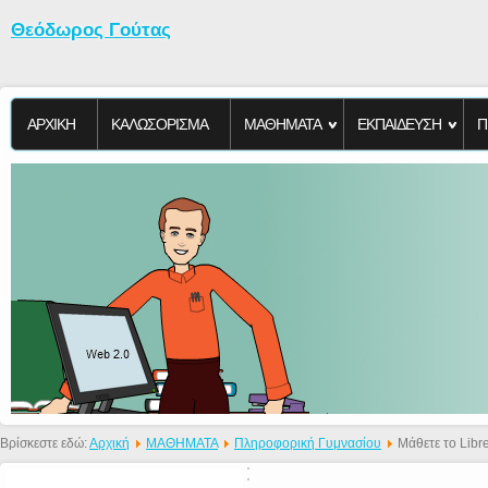
Θεόδωρος Γούτας
ΑΡΧΙΚΗ
KΑΛΩΣΟΡΙΣΜΑ
ΜΑΘΗΜΑΤΑ
ΕΚΠΑΙΔΕΥΣΗ
Π
Βρίσκεστε εδώ:
Αρχική
ΜΑΘΗΜΑΤΑ
Πληροφορική Γυμνασίου
Μάθετε το Libr