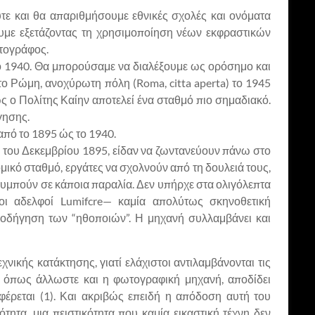
τε και θα απαριθμήσουμε εθνικές σχολές και ονόματα
υμε εξετάζοντας τη χρησιμοποίηση νέων εκφραστικών
ατογράφος.
 το 1940. Θα μπορούσαμε να διαλέξουμε ως ορόσημο και
 το Ρώμη, ανοχύρωτη πόλη (Roma, citta aperta) το 1945
ς ο Πολίτης Καίην αποτελεί ένα σταθμό πιο σημαδιακό.
γησης.
από το 1895 ώς το 1940.
ά του Δεκεμβρίου 1895, είδαν να ζωντανεύουν πάνω στο
μικό σταθμό, εργάτες να σχολνούν από τη δουλειά τους,
λυμπούν σε κάποια παραλία. Δεν υπήρχε στα ολιγόλεπτα
ι αδελφοί Lumifcre— καμία απολύτως σκηνοθετική
αθοδήγηση των “ηθοποιών”. Η μηχανή συλλαμβάνει και
νικής κατάκτησης, γιατί ελάχιστοι αντιλαμβάνονται τις
, όπως άλλωστε και η φωτογραφική μηχανή, αποδίδει
έρεται (1). Και ακριβώς επειδή η απόδοση αυτή του
τητα, μια πειστικότητα που καμία εικαστική τέχνη δεν