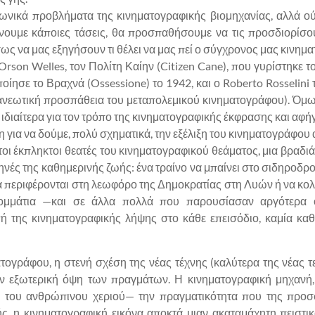
νωνικά προβλήματα της κινηματογραφικής βιομηχανίας, αλλά ού
νουμε κάποιες τάσεις, θα προσπαθήσουμε να τις προσδιορίσο
ς να μας εξηγήσουν τι θέλει να μας πεί ο σύγχρονος μας κινημ
 Orson Welles, τον Πολίτη Καίην (Citizen Cane), που γυρίστηκε
ποίησε το Βραχνά (Ossessione) το 1942, και ο Roberto Rosselini
ανανεωτική προσπάθεια του μεταπολεμικού κινηματογράφου). Όμω
ή, ιδιαίτερα για τον τρόπο της κινηματογραφικής έκφρασης και αφή
για να δούμε, πολύ σχηματικά, την εξέλιξη του κινηματογράφου 
οι έκπληκτοι θεατές του κινηματογραφικού θεάματος, μια βραδι
ηνές της καθημερινής ζωής: ένα τραίνο να μπαίνει στο σιδηροδρο
α περιφέρονται στη λεωφόρο της Δημοκρατίας στη Λυών ή να κο
ομμάτια —και σε άλλα πολλά που παρουσίασαν αργότερα ο
πή της κινηματογραφικής λήψης στο κάθε επεισόδιο, καμία κ
ογράφου, η στενή σχέση της νέας τέχνης (καλύτερα της νέας τεχ
 την εξωτερική όψη των πραγμάτων. Η κινηματογραφική μηχανή
 του ανθρώπινου χεριού— την πραγματικότητα που της προσφ
ς, η κινηματογραφική εικόνα αποκτά μιαν ακαταμάχητη πειστικό