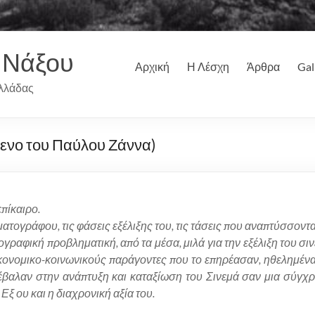
 Νάξου
Αρχική
Η Λέσχη
Άρθρα
Gal
λλάδας
ενο του Παύλου Ζάννα)
πίκαιρο.
ατογράφου, τις φάσεις εξέλιξης του, τις τάσεις που αναπτύσσοντ
τογραφική προβληματική, από τα μέσα, μιλά για την εξέλιξη του 
 οικονομικο-κοινωνικούς παράγοντες που το επηρέασαν, ηθελημέ
βαλαν στην ανάπτυξη και καταξίωση του Σινεμά σαν μια σύγχρ
ξ ου και η διαχρονική αξία του.