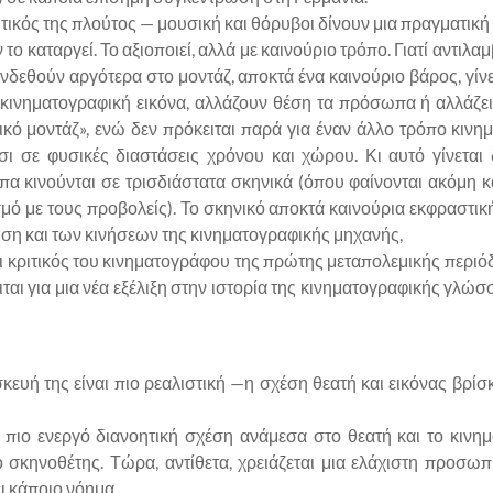
χητικός της πλούτος — μουσική και θόρυβοι δίνουν μια πραγματική
ο καταργεί. Το αξιοποιεί, αλλά με καινούριο τρόπο. Γιατί αντιλ
εθούν αργότερα στο μοντάζ, αποκτά ένα καινούριο βάρος, γίνεται
 κινηματογραφική εικόνα, αλλάζουν θέση τα πρόσωπα ή αλλάζει 
κό μοντάζ», ενώ δεν πρόκειται παρά για έναν άλλο τρόπο κιν
σι σε φυσικές διαστάσεις χρόνου και χώρου. Κι αυτό γίνεται
 κινούνται σε τρισδιάστατα σκηνικά (όπου φαίνονται ακόμη κ
σμό με τους προβολείς). Το σκηνικό αποκτά καινούρια εκφραστ
ηση και των κινήσεων της κινηματογραφικής μηχανής,
αι κριτικός του κινηματογράφου της πρώτης μεταπολεμικής περι
ται για μια νέα εξέλιξη στην ιστορία της κινηματογραφικής γλώ
κευή της είναι πιο ρεαλιστική —η σχέση θεατή και εικόνας βρίσ
 πιο ενεργό διανοητική σχέση ανάμεσα στο θεατή και το κινη
 σκηνοθέτης. Τώρα, αντίθετα, χρειάζεται μια ελάχιστη προσωπ
ει κάποιο νόημα.