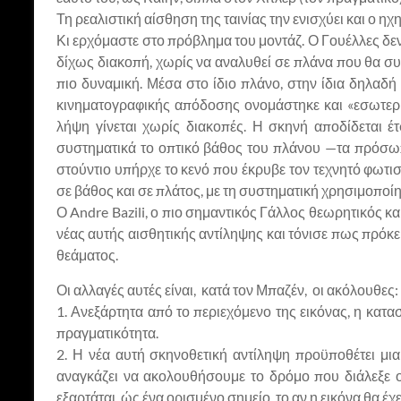
Τη ρεαλιστική αίσθηση της ταινίας την ενισχύει και ο η
Κι ερχόμαστε στο πρόβλημα του μοντάζ. Ο Γουέλλες δεν τ
δίχως διακοπή, χωρίς να αναλυθεί σε πλάνα που θα συνδ
πιο δυναμική. Μέσα στο ίδιο πλάνο, στην ίδια δηλαδή
κινηματογραφικής απόδοσης ονομάστηκε και «εσωτερι
λήψη γίνεται χωρίς διακοπές. Η σκηνή αποδίδεται έτ
συστηματικά το οπτικό βάθος του πλάνου —τα πρόσωπα
στούντιο υπήρχε το κενό που έκρυβε τον τεχνητό φωτι
σε βάθος και σε πλάτος, με τη συστηματική χρησιμοποί
Ο Andre Bazili, ο πιο σημαντικός Γάλλος θεωρητικός κ
νέας αυτής αισθητικής αντίληψης και τόνισε πως πρόκει
θεάματος.
Οι αλλαγές αυτές είναι, κατά τον Μπαζέν, οι ακόλουθες:
1. Ανεξάρτητα από το περιεχόμενο της εικόνας, η κατασ
πραγματικότητα.
2. Η νέα αυτή σκηνοθετική αντίληψη προϋποθέτει μια
αναγκάζει να ακολουθήσουμε το δρόμο που διάλεξε ο
εξαρτάται, ώς ένα ορισμένο σημείο, το αν η εικόνα θα έχ