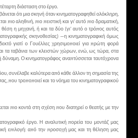
 τέταρτη διάσταση στο έργο.
αμβάνεται ότι μια σκηνή όταν κινηματογραφηθεί ολόκληρη,
 πιο αληθινή, πιο πειστική και γι’ αυτό πιο δραματική,
θέση η μηχανή, ή και τα δύο (γι’ αυτό ο τρόπος αυτός
ηματογραφικής σκηνοθεσίας) —η κινηματογραφική όμως
 δεκτό γιατί ο Γουέλλες χρησιμοποιεί για πρώτη φορά
αι τα ταβάνια των κλειστών χώρων, ενώ, ως τώρα, στα
ική δύναμη. Ο κινηματογράφος αναπτύσσεται ταυτόχρονα
όδου, συνέλαβε καλύτερα από κάθε άλλον τη σημασία της
σσας, που τροποποιεί και το νόημα του κινηματογραφικού
κεται πιο κοντά στη σχέση που διατηρεί ο θεατής με την
ματογραφικό έργο. Η αναλυτική πορεία του μοντάζ μας
ική επιλογή: από την προσοχή μας και τη θέληση μας