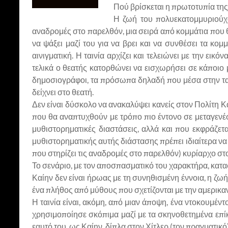
Πού βρίσκεται η πρωτοτυπία της 
Η ζωή του πολυεκατομμυριούχο
αναδρομές στο παρελθόν, μια σειρά από κομμάτια που 
να ψάξει μαζί του για να βρει και να συνθέσει τα κ
αινιγματική. Η ταινία αρχίζει και τελειώνει με την ει
τελικά ο θεατής κατορθώνει να εισχωρήσει σε κάποιο 
δημοσιογράφοι, τα πρόσωπα δηλαδή που μέσα στην τα
δείχνει στο θεατή.
Δεν είναι δύσκολο να ανακαλύψει κανείς στον Πολίτη Κα
που θα αναπτυχθούν με τρόπο πιο έντονο σε μεταγενέσ
μυθιστορηματικές διαστάσεις, αλλά και που εκφράζετ
μυθιστορηματικής αυτής διάστασης πρέπει ιδιαίτερα να 
που στηρίζει τις αναδρομές στο παρελθόν) κυρίαρχο στ
Το σενάριο, με τον αποσπασματικό του χαρακτήρα, κατα
Καίην δεν είναι ήρωας με τη συνηθισμένη έννοια, η ζωή
ένα πλήθος από μύθους που σχετίζονται με την αμερικαν
Η ταινία είναι, ακόμη, από μιαν άποψη, ένα ντοκουμέ
χρησιμοποίησε σκόπιμα μαζί με τα σκηνοθετημένα επίκ
εαυτό του, ως Καίην, δίπλα στον Χίτλερ (τον πραγματικ