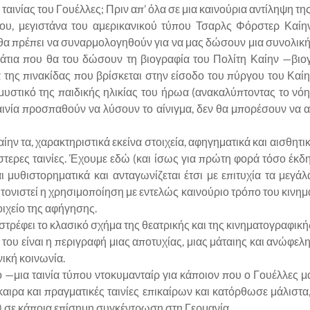
ταινίας του Γουέλλες; Πριν απ’ όλα σε μια καινούρια αντίληψη 
υ, μεγιστάνα του αμερικανικού τύπου Τσαρλς Φόρστερ Καίη
θα πρέπει να συναρμολογηθούν για να μας δώσουν μια συνολική 
ομμάτια που θα του δώσουν τη βιογραφία του Πολίτη Καίην —βι
κόνα της πινακίδας που βρίσκεται στην είσοδο του πύργου του Κα
μυστικό της παιδικής ηλικίας του ήρωα (ανακαλύπτοντας το νόημ
ινία προσπαθούν να λύσουν το αίνιγμα, δεν θα μπορέσουν να 
ίην τα, χαρακτηριστικά εκείνα στοιχεία, αφηγηματικά και αισθη
τερες ταινίες. Έχουμε εδώ (και ίσως για πρώτη φορά τόσο έκδηλ
αι μυθιστορηματικά και ανταγωνίζεται έτσι με επιτυχία τα μεγ
τονιστεί η χρησιμοποίηση με εντελώς καινούριο τρόπο του κινημ
οιχείο της αφήγησης.
στρέφει το κλασικό σχήμα της θεατρικής και της κινηματογραφικ
 του είναι η περιγραφή μιας αποτυχίας, μιας μάταιης και ανώφε
ική κοινωνία.
ντο —μια ταινία τύπου ντοκυμανταίρ για κάποιον που ο Γουέλλε
αιρα και πραγματικές ταινίες επικαίρων και κατόρθωσε μάλιστα,
ό) σε κάποια επίσημη συγκέντρωση στη Γερμανία.