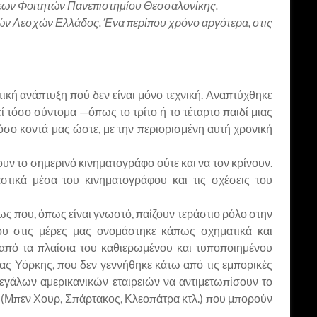
έσεων Φοιτητών Πανεπιστημίου Θεσσαλονίκης.
κών Λεσχών Ελλάδος. Ένα περίπου χρόνο αργότερα, στις
κή ανάπτυξη πού δεν είναι μόνο τεχνική. Αναπτύχθηκε
ί τόσο σύντομα —όπως το τρίτο ή το τέταρτο παιδί μιας
όσο κοντά μας ώστε, με την περιορισμένη αυτή χρονική
υν το σημερινό κινηματογράφο ούτε και να τον κρίνουν.
στικά μέσα του κινηματογράφου και τις σχέσεις του
 που, όπως είναι γνωστό, παίζουν τεράστιο ρόλο στην
που στις μέρες μας ονομάστηκε κάπως σχηματικά και
από τα πλαίσια του καθιερωμένου και τυποποιημένου
έας Υόρκης, που δεν γεννήθηκε κάτω από τις εμπορικές
εγάλων αμερικανικών εταιρειών να αντιμετωπίσουν το
 (Μπεν Χουρ, Σπάρτακος, Κλεοπάτρα κτλ.) που μπορούν