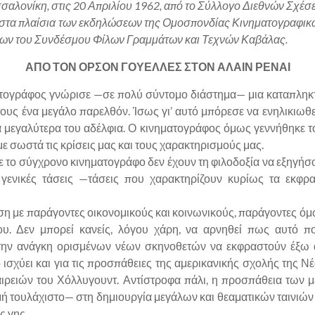
εσσαλονίκη, στις 20 Απριλίου 1962, από το Σύλλογο Διεθνών Σχ
2, στα πλαίσια των εκδηλώσεων της Ομοσπονδίας Κινηματογραφι
ξεων του Συνδέσμου Φίλων Γραμμάτων και Τεχνών Καβάλας.
ΑΠΟ ΤΟΝ ΟΡΣΟΝ ΓΟΥΕΛΛΕΣ ΣΤΟΝ ΑΛΑΙΝ ΡΕΝΑΙ
ματογράφος γνώρισε —σε πολύ σύντομο διάστημα— μια καταπληκτι
τους ένα μεγάλο παρελθόν. Ίσως γι’ αυτό μπόρεσε να ενηλικιωθε
α μεγαλύτερα του αδέλφια. Ο κινηματογράφος όμως γεννήθηκε τ
ε σωστά τις κρίσεις μας και τους χαρακτηρισμούς μας.
 το σύγχρονο κινηματογράφο δεν έχουν τη φιλοδοξία να εξηγήσο
γενικές τάσεις —τάσεις που χαρακτηρίζουν κυρίως τα εκφρα
 με παράγοντες οικονομικούς και κοινωνικούς, παράγοντες όμως
άφου. Δεν μπορεί κανείς, λόγου χάρη, να αρνηθεί πως αυτό 
την ανάγκη ορισμένων νέων σκηνοθετών να εκφραστούν έξω 
ισχύει και για τις προσπάθειες της αμερικανικής σχολής της Ν
ιρειών του Χόλλυγουντ. Αντίστροφα πάλι, η προσπάθεια των μ
μή τουλάχιστο— στη δημιουργία μεγάλων και θεαματικών ταινιών
ς γης.