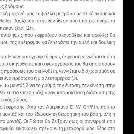
ους δρόμους.
ική μηχανή, μας επιβάλλει με τρόπο πειστικό ακόμη και
 Melies, βασίζονται στην «αντίθεση που υπάρχει ανάμεσα
ικονίζεται (2)».
 αντιλήψεις που εκφράζουν σκηνοθέτες και σχολές) θα
που της επέτρεψαν να ξεπεράσει την απλή και δουλική
μου. Η κινηματογραφική όμως έκφραση γεννιέται από τη
 που ο σκηνοθέτης και ο φωτογράφος του θα αποκτήσουν
ις προθέσεις του σκηνοθέτη, γεννιέται ο διαχωρισμός σε
ει ένα πρόσωπο ή μια λεπτομέρεια (3).
To μοντάζ δίνει το ρυθμό, την ένταση, την κίνηση στην
έπει στο ντεκουπάζ) πραγματοποιείται η διάσπαση της
αφικός χώρος.
ς έκφρασης. Από τον Αμερικανό D. W. Griffith, που τα
 μοντάζ και του έδωσαν τη θεωρητική του βάση, όλη η
ο μοντάζ. Οι Ρώσοι θα δείξουν πως οι συνειρμοί που
φικών εικόνων επιτρέπουν τη μεταφορά μιας ιδέας στο