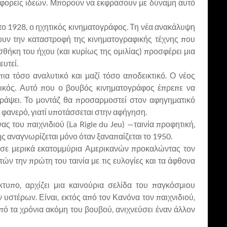
υν φορείς ιδεών. Μπορούν να εκφράσουν με δύναμη αυτό
το 1928, ο ηχητικός κινηματογράφος. Τη νέα ανακάλυψη
πουν την καταστροφή της κινηματογραφικής τέχνης που
ήκη του ήχου (και κυρίως της ομιλίας) προσφέρει μια
υτεί.
πια τόσο αναλυτικό και μαζί τόσο αποδεικτικό. Ο νέος
αφικός. Αυτό που ο βουβός κινηματογράφος έπρεπε να
γράψει. Το μοντάζ θα προσαρμοστεί στον αφηγηματικό
 φανερό, γιατί υποτάσσεται στην αφήγηση.
ς του παιχνιδιού (La Rigle du Jeu) —ταινία προφητική,
ς αναγνωρίζεται μόνο όταν ξαναπαίζεται το 1950.
ωσε μερικά εκατομμύρια Αμερικανών προκαλώντας τον
ών την πρώτη του ταινία με τις ευλογίες και τα άφθονα
κτυπο, αρχίζει μια καινούρια σελίδα του παγκόσμιου
υστέρων. Είναι, εκτός από τον Κανόνα τον παιχνιδιού,
 από τα χρόνια ακόμη του βουβού, ανιχνεύσει έναν άλλον