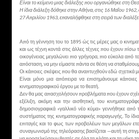
Είναι το κείμενο μιας διάλεξης που οργανώθηκε στη Θ
Η ίδια διάλεξη δόθηκε στην Αθήνα, στις 16 Μαΐου 196
27 Απριλίου 1963, επαναλήφθηκε στη σειρά των διαλέ
Από τη γέννηση του το 1895 ώς τις μέρες μας ο κινη
και ως τέχνη κοντά στις άλλες τέχνες που έχουν πίσω 
οικογένειας μεγαλώνει πιο γρήγορα, πιο εύκολα από τ
απόσταση, να μην είμαστε πάντα σε θέση να σταθμίσουμ
Οι κάποιες σκέψεις που θα αναπτυχθούν εδώ σχετικά με
Είναι μόνο μια απόπειρα να επισημάνουμε κάποιες 
κινηματογραφικού έργου με το θεατή.
Δεν θα μας απασχολήσουν προβλήματα που έχουν σχέση
εξέλιξη, ακόμη και την αισθητική, του κινηματογρ
δημοσιογραφικά «γαλλικό νέο κύμα» γεννήθηκε από 
συστήματος της κινηματογραφικής παραγωγής. Το ίδιο 
επιταγές και το φως των προβολέων των μεγάλων ετα
συναγωνισμό της τηλεόρασης βασίζεται —αυτή τη στιγ
να προσελκύσουν θεατές σε όλα τα πλάτη και τα μήκη τη