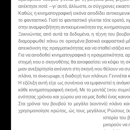
απέκτησε ποτέ —γι’ αυτό, άλλωστε, οι σύγχρονες εικασ
Καθώς η κινηματογραφική εικόνα αποδίδει αντικειμενικ
το φανταστικό. Γιατί το φανταστικό γίνεται τότε ορατό
στην αναμφισβήτητη αντικειμενικότητα της κινηματογραφ
Ξεκινώντας από αυτά τα δεδομένα, η τέχνη του βουβο
διαμορφωθεί πάνω σε ορισμένα βασικά εκφραστικά μέσ
απεικόνιση της πραγματικότητας και να σταθεί ισάξια κο
Για να αποδοθεί κινηματογραφικά η πραγματικότητα, α
στιγμή που ο σκηνοθέτης θα αποφασίσει να κόψει τη σ
μιαν ανεξαρτησία απέναντι στη σκηνή που θέλουν να συλ
πλάνα, το doecupage, η διαδοχή των πλάνων. Γεννιέται 
Η εξέλιξη αυτή είχε ως συνέπεια να εμφανιστεί η ανάγ
κάθε κινηματογραφική σκηνή. Με το μοντάζ (που συμπ
ενότητας χρόνου και χώρου για να μας δοθεί ένας καιν
Στα χρόνια του βουβού το μεγάλο (κοντινό) πλάνο και
χρησιμοποίησε πρώτος, ώς τους μεγάλους Ρώσους (κυρ
ιστορία του 
μπορούν να π