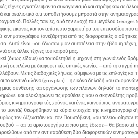
τικές τέχνες εγκατέλειψαν το συναγωνισμό και στράφηκαν σε άλλ
ά και ρεαλιστικά ό,τι τοποθετήσουμε μπροστά στην κινηματογραφ
, πραγματικό. Πολλές ταινίες, από την εποχή του μεγάλου Georges
ικής εικόνας και τον απίστευτο χαρακτήρα του επεισοδίου που απε
ύ κινηματογράφου (ανεξάρτητα από τις διαφορετικές αισθητικές
α. Αυτά είναι που έδωσαν μιαν αυτοτέλεια στην έβδομη τέχνη, 
ντά στις άλλες τέχνες του καιρού μας.
ρκεί (όπως είδαμε) να τοποθετηθεί η μηχανή στη γωνιά ενός δρό
κηνή σε πλάνα με διαφορετικές οπτικές γωνίες —από τη στιγμή
λάβουν. Με τις διαδοχικές λήψεις, σύμφωνα με τις επιλογές και τ
και το κοντινό πλάνο (gros plan) —η εικόνα δηλαδή που απομονών
κη μιας σύνθεσης και οργάνωσης των πλάνων, δηλαδή το montage. 
ληρώνει και ολοκληρώνει τις προθέσεις που ο σκηνοθέτης προβλ
ούριος κινηματογραφικός χρόνος και ένας καινούριος κινηματογρ
 το μοντάζ θεωρήθηκαν τα κύρια στοιχεία της κινηματογραφική
ίως τον Αΐζενστάιν και τον Πουντόβκιν), που τελειοποίησαν το
βουβού —και τα
αριστουργήματα που μας έδωσε— θα βασιστεί στ
ροέλθουν από την αντιπαράθεση δύο διαφορετικών κινηματογρα