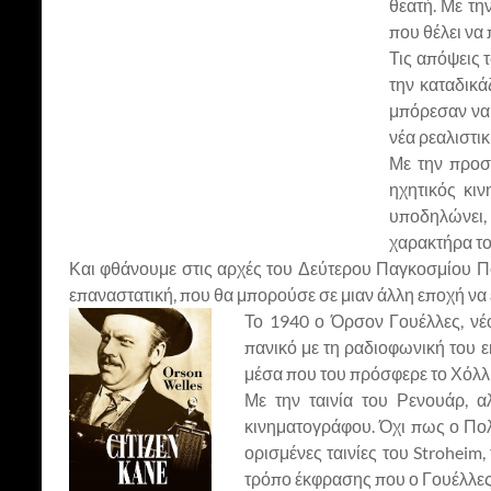
θεατή. Με τη
που θέλει να 
Τις απόψεις 
την καταδικά
μπόρεσαν να 
νέα ρεαλιστι
Με την προσθ
ηχητικός κι
υποδηλώνει,
χαρακτήρα το
Και φθάνουμε στις αρχές του Δεύτερου Παγκοσμίου Πολέ
επαναστατική, που θα μπορούσε σε μιαν άλλη εποχή να 
Το 1940 ο Όρσον Γουέλλες, νέ
πανικό με τη ραδιοφωνική του ε
μέσα που του πρόσφερε το Χόλλυγ
Με την ταινία του Ρενουάρ, α
κινηματογράφου. Όχι πως ο Πολ
ορισμένες ταινίες του Stroheim,
τρόπο έκφρασης που ο Γουέλλες