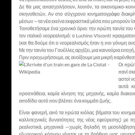
Δε θα μας απασχολήσουν, λοιπόν, τα οικονομικο-κοι
σκηνοθετών. Αν στο σύγχρονο κινηματογράφο διακρί
μέσων —τα νέα εκείνα εκφραστικά μέσα που μπορούν ίσω
Τοποθετήσαμε ένα χρονικό όριο: την πρώτη ταινία του
τον ιταλικό νεορεαλισμό: ο Luchino Visconti πραγματο
(και θα δούμε ότι ο νεορεαλισμός ήταν η πιο γόνιμη 
Με την ταινία του Γουέλλες αρχίζει, μια καινούρια εποχ
Πριν προχωρήσουμε, ας ανοίξουμε μια μικρή παρένθεση 
Οι πρώτ
πανί σκ
αστοί ν
αυτά κ
προσπάθεια, καμία κίνηση της μηχανής, καμία διακο
αποδίδει αυτό που βλέπει: ένα κομμάτι ζωής.
Είναι φανερή, από τα πρώτα κιόλας βήματα του κινηματ
καλλιτεχνικές δυνατότητες της νέας εφεύρεσης) με
ρεαλιστικά, μηχανικά —χωρίς δηλαδή τη μεσολάβηση
εξωτερικού κόσμου γίνεται με τη βοήθεια μιας μηχανή