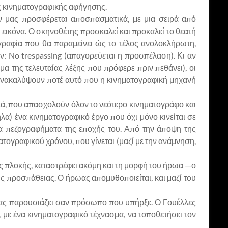
της κινηματογραφικής αφήγησης.
ν μας προσφέρεται αποσπασματικά, με μια σειρά από
εικόνα. Ο σκηνοθέτης προσκαλεί και προκαλεί το θεατή
ογραφία που θα παραμείνει ώς το τέλος ανολοκλήρωτη,
ίην: No trespassing (απαγορεύεται η προσπέλαση). Κι αν
α της τελευταίας λέξης που πρόφερε πριν πεθάνει), οι
ανακαλύψουν ποτέ αυτό που η κινηματογραφική μηχανή
τικά, που απασχολούν όλον το νεότερο κινηματογράφο και
α) ένα κινηματογραφικό έργο που όχι μόνο κινείται σε
άλα πεζογραφήματα της εποχής του. Από την άποψη της
ατογραφικού χρόνου, που γίνεται (μαζί με την ανάμνηση,
ής πλοκής, καταστρέφει ακόμη και τη μορφή του ήρωα —ο
λης προσπάθειας. Ο ήρωας απομυθοποιείται, και μαζί του
ς μας παρουσιάζει σαν πρόσωπο που υπήρξε. Ο Γουέλλες
 με ένα κινηματογραφικό τέχνασμα, να τοποθετήσει τον