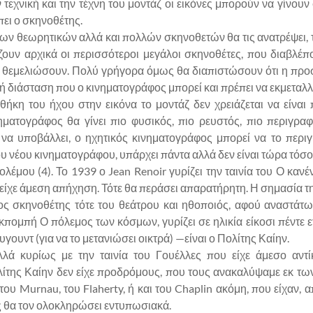
ν τεχνική και την τέχνη του μοντάζ οι εικόνες μπορούν να γίνο
πει ο σκηνοθέτης.
των θεωρητικών αλλά και πολλών σκηνοθετών θα τις ανατρέψει, 
ζουν αρχικά οι περισσότεροι μεγάλοι σκηνοθέτες, που διαβλέ
θεμελιώσουν. Πολύ γρήγορα όμως θα διαπιστώσουν ότι η προσθ
κή διάσταση που ο κινηματογράφος μπορεί και πρέπει να εκμεταλλε
ήκη του ήχου στην εικόνα το μοντάζ δεν χρειάζεται να είναι 
νηματογράφος θα γίνει πιο φυσικός, πιο ρευστός, πιο περιγρ
 να υποβάλλει, ο ηχητικός κινηματογράφος μπορεί να το περι
υ νέου κινηματογράφου, υπάρχει πάντα αλλά δεν είναι τώρα τόσο
μου (4). Το 1939 ο Jean Renoir γυρίζει την ταινία του Ο κανένα
είχε άμεση απήχηση. Τότε θα περάσει απαρατήρητη. Η σημασία τη
ος σκηνοθέτης τότε του θεάτρου και ηθοποιός, αφού αναστάτ
κπομπή Ο πόλεμος των κόσμων, γυρίζει σε ηλικία είκοσι πέντε ετ
ουντ (για να το μετανιώσει οικτρά) —είναι ο Πολίτης Καίην.
λλά κυρίως με την ταινία του Γουέλλες που είχε άμεσο αντί
ίτης Καίην δεν είχε προδρόμους, που τους ανακαλύψαμε εκ των 
 του Murnau, του Flaherty, ή και του Chaplin ακόμη, που είχαν,
 θα τον ολοκληρώσει εντυπωσιακά.