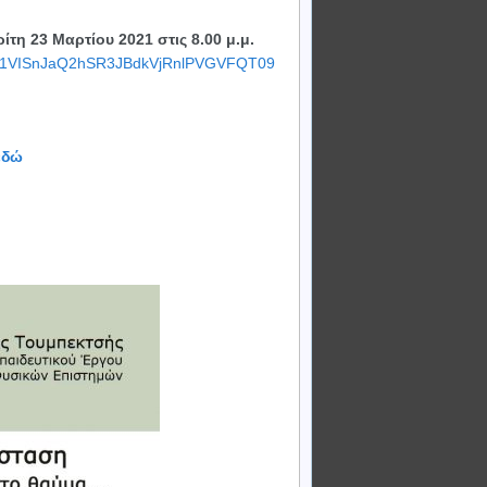
τη 23 Μαρτίου 2021 στις 8.00 μ.μ.
d=b1VISnJaQ2hSR3JBdkVjRnlPVGVFQT09
εδώ