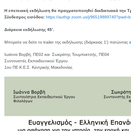
Η επετειακή εκδήλωση θα πραγματοποιηθεί διαδικτυακά την Τρί
Σύνδεσμος εισόδου:
https://authgr.zoom.us/j/96519889740?pw
Διάρκεια εκδήλωσης 45’.
Μπορείτε να δείτε το trailer της εκδήλωσης (διάρκειας 1’) πατώντας
Ιωάννα Βορβή, ΠΕ02 και Σωκράτης Τουμπεκτσής, ΠΕ04
Συντονιστές Εκπαιδευτικού Έργου
1ου ΠΕ.Κ.Ε.Σ. Κεντρικής Μακεδονίας